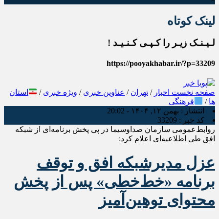
لینک کوتاه
لـیـنـک زیـر را کـپـی کـنـیـد !
https://pooyakhabar.ir/?p=33209
صفحه نخست
اخبار
/
تهران
/
عناوین خبری
/
ویژه خبری
/
استان
ها
/
فرهنگی
انتشار :
بهمن ۱۲, ۱۴۰۴ - 20:02
کد خبر :
33209
روابط‌عمومی سازمان صداوسیما در پی پخش برنامه‌ای از شبکه
افق طی اطلاعیه‌ای اعلام کرد:
عزل مدیرشبکه افق و توقف
برنامه «خط‌خطی» پس از پخش
محتوای توهین‌آمیز