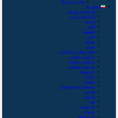
سایر حوزه ها
استان ها
آذربایجان شرقی
آذربایجان غربی
اردبیل
ایلام
اصفهان
البرز
بوشهر
تهران
چهار محال و بختیاری
خراسان جنوبی
خراسان رضوی
خراسان شمالی
خوزستان
زنجان
سمنان
سیستان و بلوچستان
فارس
قزوین
قم
کردستان
کرمان
کرمانشاه