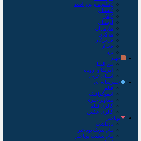
کهگلویه و بویر احمد
گلستان
گیلان
لرستان
مازندران
مرکزی
هرمزگان
همدان
یزد
جهان
بین الملل
آمریکا و اروپاه
آسیای غربی
چندرسانه ای
فیلم
اینفوگرافیک
تصاویر خبری
گالری فیلم
گالری عکس
پویاخبر
یادداشت
پیام تبریک پویاخبر
پیام تسلیت پویاخبر