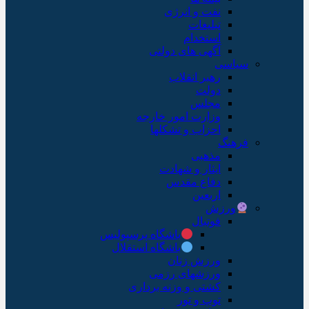
نفت و انرژی
تبلیغات
استخدام
آگهی های دولتی
سیاسی
رهبر انقلاب
دولت
مجلس
وزارت امور خارجه
احزاب و تشکلها
فرهنگ
مذهبی
ایثار و شهادت
دفاع مقدس
اربعین
ورزش
فوتبال
باشگاه پرسپولیس
باشگاه استقلال
ورزش زنان
ورزشهای رزمی
کشتی و وزنه برداری
توپ و تور