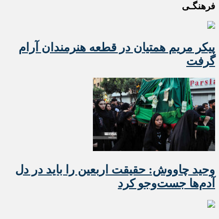
فرهنگـی
پیکر مریم همتیان در قطعه هنرمندان آرام
گرفت
وحید چاووش: حقیقت اربعین را باید در دل
آدم‌ها جست‌وجو کرد