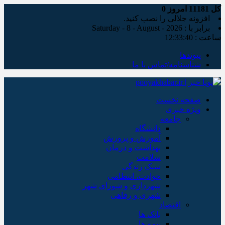
کل
11181
امروز
0
افزونه جلالی را نصب کنید.
برابر با : Saturday - 8 - August - 2026
ساعت :
12:33:41
پیوندها
شناسنامه/تماس با ما
صفحه نخست
ویژه خبری
جامعه
دانشگاه
آموزش و پرورش
بهداشت و درمان
سلامت
سبک زندگی
حوادث، انتظامی
شهرداری و شورای شهر
شهری و رفاهی
اقتصاد
بانک ها
بیمه ها