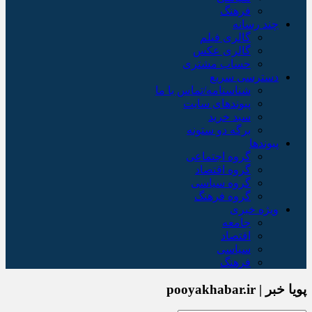
فرهنگ
چند رسانه
گالری فیلم
گالری عکس
حساب مشتری
دسترسی سریع
شناسنامه/تماس با ما
پیوندهای سایت
سبد خريد
برگه دو ستونه
پیوندها
گروه اجتماعی
گروه اقتصاد
گروه سیاسی
گروه فرهنگ
ویژه خبری
جامعه
اقتصاد
سیاسی
فرهنگ
پویا خبر | pooyakhabar.ir