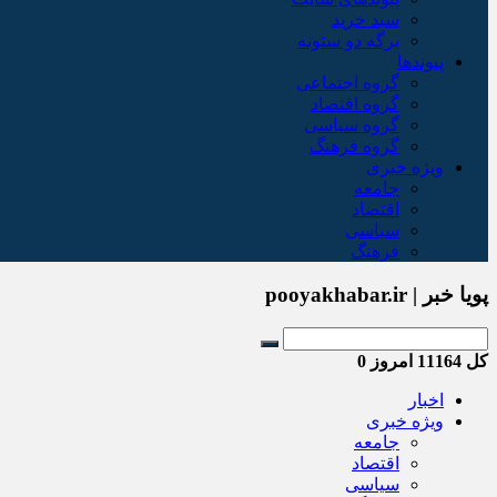
سبد خريد
برگه دو ستونه
پیوندها
گروه اجتماعی
گروه اقتصاد
گروه سیاسی
گروه فرهنگ
ویژه خبری
جامعه
اقتصاد
سیاسی
فرهنگ
پویا خبر | pooyakhabar.ir
کل
11164
امروز
0
اخبار
ویژه خبری
جامعه
اقتصاد
سیاسی