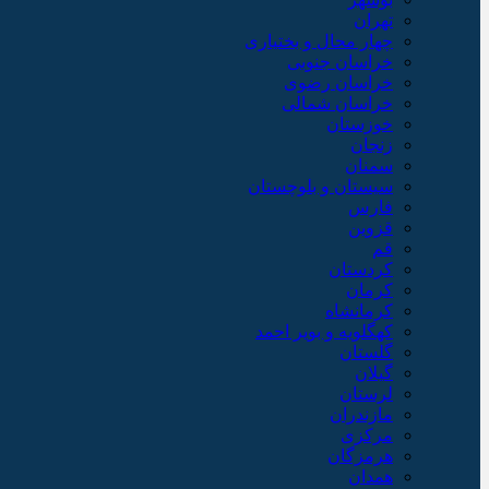
تهران
چهار محال و بختیاری
خراسان جنوبی
خراسان رضوی
خراسان شمالی
خوزستان
زنجان
سمنان
سیستان و بلوچستان
فارس
قزوین
قم
کردستان
کرمان
کرمانشاه
کهگلویه و بویر احمد
گلستان
گیلان
لرستان
مازندران
مرکزی
هرمزگان
همدان