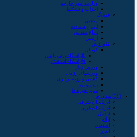
وزارت امور خارجه
احزاب و تشکلها
فرهنگ
مذهبی
ایثار و شهادت
دفاع مقدس
اربعین
🔮ورزش
فوتبال
🔴باشگاه پرسپولیس
🔵باشگاه استقلال
ورزش زنان
ورزشهای رزمی
کشتی و وزنه برداری
توپ و تور
سایر حوزه ها
🇮🇷استان ها
آذربایجان شرقی
آذربایجان غربی
اردبیل
ایلام
اصفهان
البرز
بوشهر