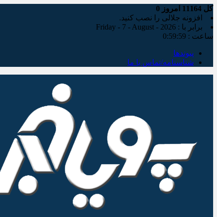
کل
11164
امروز
0
افزونه جلالی را نصب کنید.
برابر با : Friday - 7 - August - 2026
ساعت :
0:59:59
پیوندها
شناسنامه/تماس با ما