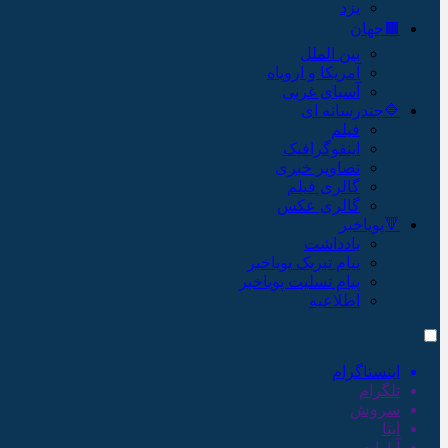
یزد
🟫جهان
بین الملل
آمریکا و اروپاه
آسیای غربی
🔷چندرسانه ای
فیلم
اینفوگرافیک
تصاویر خبری
گالری فیلم
گالری عکس
🔻پویاخبر
یادداشت
پیام تبریک پویاخبر
پیام تسلیت پویاخبر
اطلاعیه
اینستاگرام
تلگرام
سروش
ایتا
آپارات