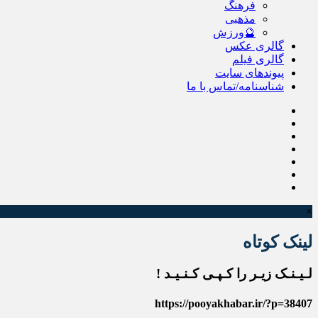
فرهنگ
مذهبی
🔮ورزش
گالری عکس
گالری فیلم
پیوندهای سایت
شناسنامه/تماس با ما
×
لینک کوتاه
لـیـنـک زیـر را کـپـی کـنـیـد !
https://pooyakhabar.ir/?p=38407