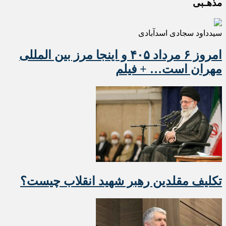
مذهـبی
سیدداود سجادی اسدآبادی
امروز ۶ مرداد ۴۰۵ و اینجا مرز بین المللی
مهران است… + فیلم
تکلیف مقلدین رهبر شهید انقلاب چیست؟