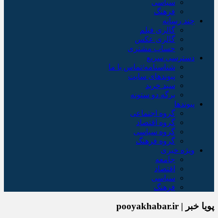
سیاسی
فرهنگ
چند رسانه
گالری فیلم
گالری عکس
حساب مشتری
دسترسی سریع
شناسنامه/تماس با ما
پیوندهای سایت
سبد خريد
برگه دو ستونه
پیوندها
گروه اجتماعی
گروه اقتصاد
گروه سیاسی
گروه فرهنگ
ویژه خبری
جامعه
اقتصاد
سیاسی
فرهنگ
پویا خبر | pooyakhabar.ir