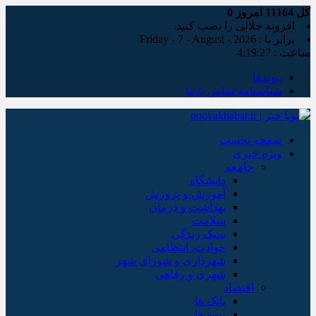
کل
11164
امروز
0
افزونه جلالی را نصب کنید.
برابر با : Friday - 7 - August - 2026
ساعت :
4:19:28
پیوندها
شناسنامه/تماس با ما
صفحه نخست
ویژه خبری
جامعه
دانشگاه
آموزش و پرورش
بهداشت و درمان
سلامت
سبک زندگی
حوادث، انتظامی
شهرداری و شورای شهر
شهری و رفاهی
اقتصاد
بانک ها
بیمه ها