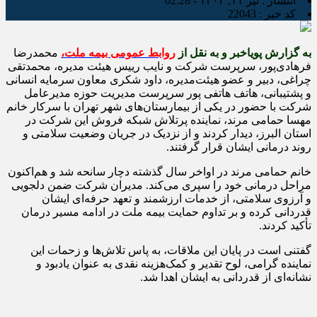
انتشار :
تیر ۱۱, ۱۴۰۴ - 02:28
کد خبر :
22043
به گزارش پویاخبر و به نقل از
روابط عمومی بیمه ملت،
محمدرضا
فرهادی‌پور، سرپرست شرکت و نایب رییس هیئت مدیره، محمدتقی
چراغی، دبیر و عضو هیئت‌مدیره، داود شکری معاون سرمایه انسانی
و پشتیبانی، هاتف هاتفی پور سرپرست مدیریت حوزه مدیرعامل
شرکت با حضور در یکی از بیمارستان‌های شهر تهران با سرکار خانم
مهسا حمامی مرند، نماینده پرتلاش شبکه فروش این شرکت در
استان البرز، دیدار کردند و از نزدیک در جریان وضعیت سلامتی و
روند درمانی ایشان قرار گرفتند.
خانم حمامی مرند در اواخر سال گذشته دچار سانحه شد و هم‌اکنون
مراحل درمانی خود را سپری می‌کند. مدیران شرکت ضمن دلجویی
و آرزوی سلامتی، از خدمات ارزشمند و تعهد حرفه‌ای ایشان
قدردانی کرده و بر تداوم حمایت بیمه ملت در ادامه مسیر درمان
تأکید کردند.
گفتنی است در پایان این ملاقات، به پاس تلاش‌ها و زحمات این
نماینده گرامی، لوح تقدیر و کمک‌هزینه‌ نقدی به عنوان یادبود و
نشانه‌ای از قدردانی به ایشان اهدا شد.