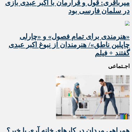
میرباقری: قول و قرارمان با اکبر عبدی بازی
در سلمان فارسی بود
«هنرمندی برای تمام فصول» و «چارلی
چاپلین ناطق»/ هنرمندان از نبوغ اکبر عبدی
گفتند + فیلم
اجـتماعی
همراهی مردان در کارهای خانه آری یا خیر؟