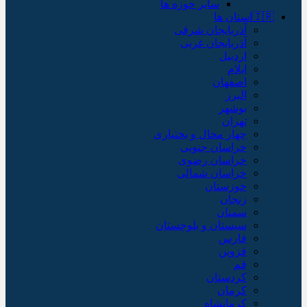
سایر حوزه ها
🇮🇷استان ها
آذربایجان شرقی
آذربایجان غربی
اردبیل
ایلام
اصفهان
البرز
بوشهر
تهران
چهار محال و بختیاری
خراسان جنوبی
خراسان رضوی
خراسان شمالی
خوزستان
زنجان
سمنان
سیستان و بلوچستان
فارس
قزوین
قم
کردستان
کرمان
کرمانشاه