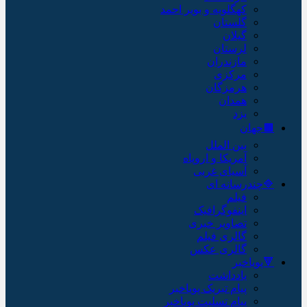
کهگلویه و بویر احمد
گلستان
گیلان
لرستان
مازندران
مرکزی
هرمزگان
همدان
یزد
🟫جهان
بین الملل
آمریکا و اروپاه
آسیای غربی
🔷چندرسانه ای
فیلم
اینفوگرافیک
تصاویر خبری
گالری فیلم
گالری عکس
🔻پویاخبر
یادداشت
پیام تبریک پویاخبر
پیام تسلیت پویاخبر