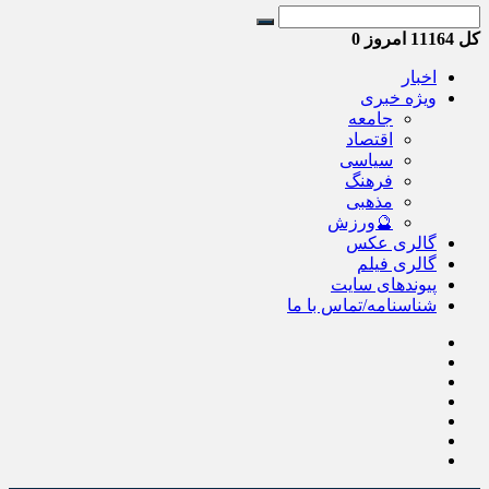
کل
11164
امروز
0
اخبار
ویژه خبری
جامعه
اقتصاد
سیاسی
فرهنگ
مذهبی
🔮ورزش
گالری عکس
گالری فیلم
پیوندهای سایت
شناسنامه/تماس با ما