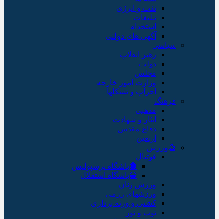
نفت و انرژی
تبلیغات
استخدام
آگهی های دولتی
سیاسی
رهبر انقلاب
دولت
مجلس
وزارت امور خارجه
احزاب و تشکلها
فرهنگ
مذهبی
ایثار و شهادت
دفاع مقدس
اربعین
🔮ورزش
فوتبال
🔴باشگاه پرسپولیس
🔵باشگاه استقلال
ورزش زنان
ورزشهای رزمی
کشتی و وزنه برداری
توپ و تور