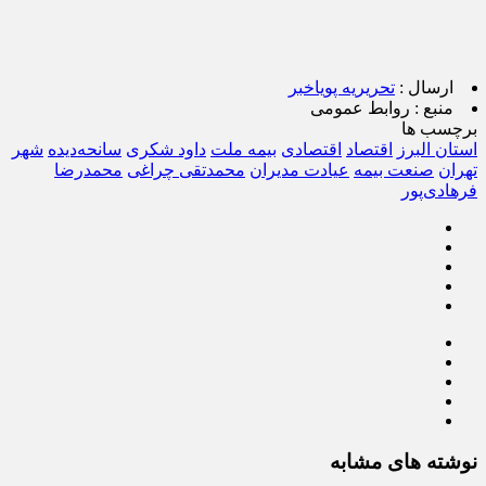
ارسال :
تحریریه پویاخبر
منبع :
روابط عمومی
برچسب ها
استان البرز
اقتصاد
اقتصادی
بیمه ملت
داود شکری
سانحه‌دیده
شهر
تهران
صنعت بیمه
عیادت مدیران
محمدتقی چراغی
محمدرضا
فرهادی‌پور
نوشته های مشابه