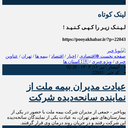
×
لینک کوتاه
لـیـنـک زیـر را کـپـی کـنـیـد !
https://pooyakhabar.ir/?p=22043
صفحه نخست
❇اقتصادی
/
اخبار
/
اقتصاد
/
بیمه ها
/
تهران
/
عناوین
خبری
/
ویژه خبری
/
🇮🇷استان ها
انتشار :
تیر ۱۱, ۱۴۰۴ - 02:28
کد خبر :
22043
عیادت مدیران بیمه ملت از
نماینده سانحه‌دیده شرکت
پویاخبر - جمعی از مدیران شرکت بیمه ملت با حضور در یکی از
بیمارستان‌های شهر تهران، به عیادت یکی از نمایندگان سانحه‌دیده
این شرکت رفتند و در جریان روند درمان وی قرار گرفتند.