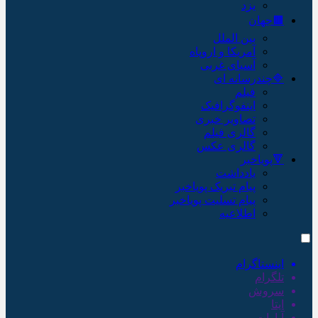
یزد
🟫جهان
بین الملل
آمریکا و اروپاه
آسیای غربی
🔷چندرسانه ای
فیلم
اینفوگرافیک
تصاویر خبری
گالری فیلم
گالری عکس
🔻پویاخبر
یادداشت
پیام تبریک پویاخبر
پیام تسلیت پویاخبر
اطلاعیه
اینستاگرام
تلگرام
سروش
ایتا
آپارات