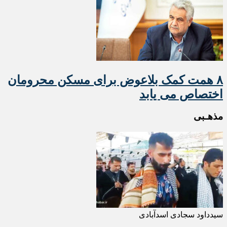
۸ همت کمک بلاعوض برای مسکن محرومان
اختصاص می یابد
مذهـبی
سیدداود سجادی اسدآبادی