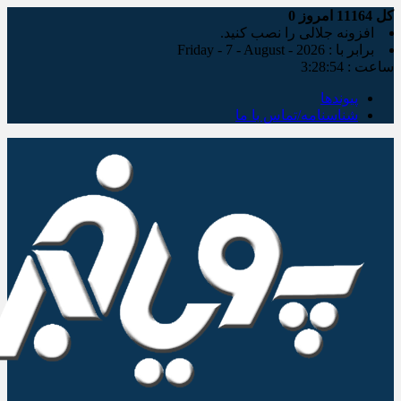
کل
11164
امروز
0
افزونه جلالی را نصب کنید.
برابر با : Friday - 7 - August - 2026
ساعت :
3:28:55
پیوندها
شناسنامه/تماس با ما