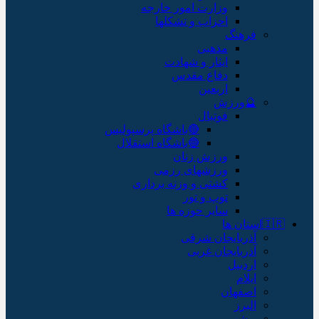
وزارت امور خارجه
احزاب و تشکلها
فرهنگ
مذهبی
ایثار و شهادت
دفاع مقدس
اربعین
🔮ورزش
فوتبال
🔴باشگاه پرسپولیس
🔵باشگاه استقلال
ورزش زنان
ورزشهای رزمی
کشتی و وزنه برداری
توپ و تور
سایر حوزه ها
🇮🇷استان ها
آذربایجان شرقی
آذربایجان غربی
اردبیل
ایلام
اصفهان
البرز
بوشهر