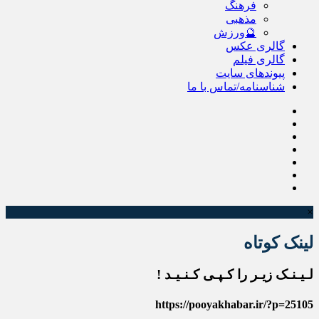
فرهنگ
مذهبی
🔮ورزش
گالری عکس
گالری فیلم
پیوندهای سایت
شناسنامه/تماس با ما
×
لینک کوتاه
لـیـنـک زیـر را کـپـی کـنـیـد !
https://pooyakhabar.ir/?p=25105