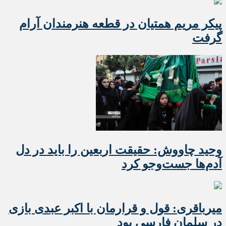
پیکر مریم همتیان در قطعه هنرمندان آرام
گرفت
وحید چاووش: حقیقت اربعین را باید در دل
آدم‌ها جست‌وجو کرد
میرباقری: قول و قرارمان با اکبر عبدی بازی
در سلمان فارسی بود