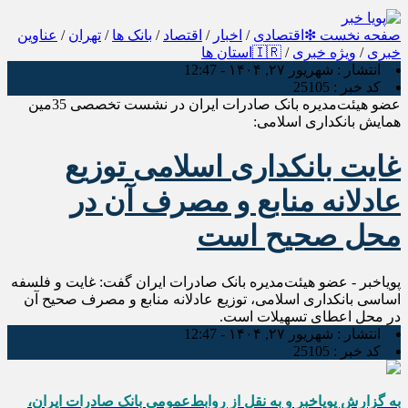
صفحه نخست
❇اقتصادی
/
اخبار
/
اقتصاد
/
بانک ها
/
تهران
/
عناوین
خبری
/
ویژه خبری
/
🇮🇷استان ها
انتشار :
شهریور ۲۷, ۱۴۰۴ - 12:47
کد خبر :
25105
عضو هیئت‌مدیره بانک صادرات ایران در نشست تخصصی 35مین
همایش بانکداری اسلامی:
غایت بانکداری اسلامی توزیع
عادلانه منابع و مصرف آن در
محل صحیح است
پویاخبر - عضو هیئت‌مدیره بانک صادرات ایران گفت: غایت و فلسفه
اساسی بانکداری اسلامی، توزیع عادلانه منابع و مصرف صحیح آن
در محل اعطای تسهیلات است.
انتشار :
شهریور ۲۷, ۱۴۰۴ - 12:47
کد خبر :
25105
به گزارش پویاخبر و به نقل از روابط‌عمومی بانک صادرات ایران،