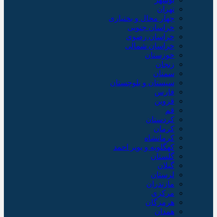
تهران
چهار محال و بختیاری
خراسان جنوبی
خراسان رضوی
خراسان شمالی
خوزستان
زنجان
سمنان
سیستان و بلوچستان
فارس
قزوین
قم
کردستان
کرمان
کرمانشاه
کهگلویه و بویر احمد
گلستان
گیلان
لرستان
مازندران
مرکزی
هرمزگان
همدان