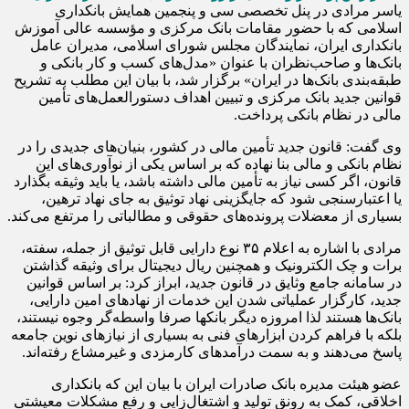
یاسر مرادی در پنل تخصصی سی و پنجمین همایش بانکداری
اسلامی که با حضور مقامات بانک مرکزی و مؤسسه عالی آموزش
بانکداری ایران، نمایندگان مجلس شورای اسلامی، مدیران عامل
بانک‌ها و صاحب‌نظران با عنوان «مدل‌های کسب و کار بانکی و
طبقه‌بندی بانک‌ها در ایران» برگزار شد، با بیان این مطلب به تشریح
قوانین جدید بانک مرکزی و تبیین اهداف دستورالعمل‌های تأمین
مالی در نظام بانکی پرداخت.
وی گفت: قانون جدید تأمین مالی در کشور، بنیان‌های جدیدی را در
نظام بانکی و مالی بنا نهاده که بر اساس یکی از نوآوری‌های این
قانون، اگر کسی نیاز به تأمین مالی داشته باشد، یا باید وثیقه بگذارد
یا اعتبارسنجی شود که جایگزینی نهاد توثیق به جای نهاد ترهین،
بسیاری از معضلات پرونده‌های حقوقی و مطالباتی را مرتفع می‌کند.
مرادی با اشاره به اعلام ۳۵ نوع دارایی قابل توثیق از جمله، سفته،
برات و چک الکترونیک و همچنین ریال دیجیتال برای وثیقه‌ گذاشتن
در سامانه جامع وثایق در قانون جدید، ابراز کرد: بر اساس قوانین
جدید، کارگزار عملیاتی شدن این خدمات از نهادهای امین دارایی،
بانک‌ها هستند لذا امروزه دیگر بانکها صرفا واسطه‌گر وجوه نیستند،
بلکه با فراهم کردن ابزارهای فنی به بسیاری از نیازهای نوین جامعه
پاسخ می‌دهند و به سمت درآمدهای کارمزدی و غیرمشاع رفته‌اند.
عضو هیئت‌ مدیره بانک صادرات ایران با بیان این که بانکداری
اخلاقی، کمک به رونق تولید و اشتغال‌زایی و رفع مشکلات معیشتی