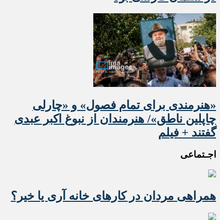
«هنرمندی برای تمام فصول» و «چارلی
چاپلین ناطق»/ هنرمندان از نبوغ اکبر عبدی
گفتند + فیلم
اجـتماعی
همراهی مردان در کارهای خانه آری یا خیر؟