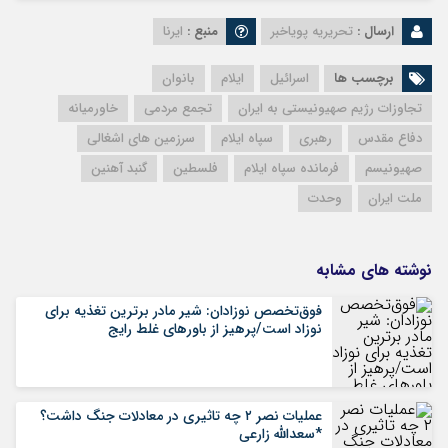
ارسال :
تحریریه پویاخبر
منبع :
ایرنا
برچسب ها
اسرائیل
ایلام
بانوان
تجاوزات رژیم صهیونیستی به ایران
تجمع مردمی
خاورمیانه
دفاع مقدس
رهبری
سپاه ایلام
سرزمین های اشغالی
صهیونیسم
فرمانده سپاه ایلام
فلسطین
گنبد آهنین
ملت ایران
وحدت
نوشته های مشابه
فوق‌تخصص نوزادان: شیر مادر برترین تغذیه برای
نوزاد است/پرهیز از باورهای غلط رایج
عملیات نصر ۲ چه تاثیری در معادلات جنگ داشت؟
*سعدالله زارعی