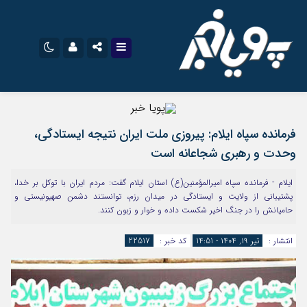
نام کاربری یا نشانی ایمیل
اینستاگرام
تلگرام
فرمانده سپاه ایلام: پیروزی ملت ایران نتیجه ایستادگی،
سروش
ایتا
وحدت و رهبری شجاعانه است
رمز عبور
آپارات
اپلیکیشن
ایلام - فرمانده سپاه امیرالمؤمنین(ع) استان ایلام گفت: مردم ایران با توکل بر خدا،
پشتیبانی از ولایت و ایستادگی در میدان رزم، توانستند دشمن صهیونیستی و
حامیانش را در جنگ اخیر شکست داده و خوار و زبون کنند.
مرا به خاطر بسپار
انتشار :
تیر ۱۹, ۱۴۰۴ - 14:51
کد خبر :
22517