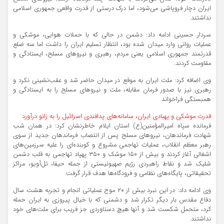
ایران دچار فروپاشی می‌شود، اما درک درستی از قدرت واقعی جمهوری اسلامی
نداشتند.
سردار حسینی ادامه داد: دشمن در حالی که با حملات هوایی، موشکی و
عملیات روانی وارد میدان شده بود، انتظار تسلیم ایران را داشت اما سه ضلع
قدرتمند جمهوری اسلامی یعنی مردم، رهبری و نیروهای مسلح، ایستادگی و
مقاومت کردند.
وی اضافه کرد: ملت ایران به موقع در میدان حاضر شد و عقب‌نشینی نکرد و
رهبری نیز با صدور فرمان مقابله، ملت و نیروهای مسلح را به ایستادگی و
همبستگی فراخواند.
قدرت موشکی و پهبادی ایران، سامانه‌های پدافندی اسرائیل را به زانو درآورد
فرمانده سپاه امیرالمؤمنین(ع) استان ایلام خاطرنشان کرد: در همان شب
شهادت فرماندهان، نیروهای مسلح پس از انتصاب فرماندهان جدید از سوی
رهبر معظم انقلاب، عملیات تهاجمی مشروع و کوبنده‌ای را علیه سرزمین‌های
اشغالی آغاز کردند و بیش از ۱۵۰ موشک و ۳۵۰ پهپاد تهاجمی به قلب دشمن
شلیک شد و نقاط راهبردی رژیم صهیونیستی از جمله حیفا، تل‌آویو، مراکز
تحقیقاتی، پایگاه‌های نظامی و فرودگاه‌ها هدف قرار گرفت.
وی ادامه داد: در این نبرد بیش از ۲۰ موج عملیاتی انجام و تجربه هشت سال
دفاع مقدس بار دیگر تکرار شد و دشمنی که با خیال پیروزی به ایران حمله
کرد، متحمل شکست شد و آنها هیچ دستاوردی جز فریب برای ملت‌های خود
نداشتند.