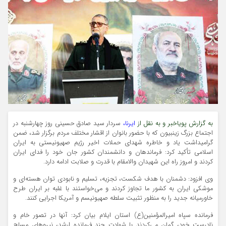
به گزارش پویاخبر و به نقل از
ایرنا،
سردار سید صادق حسینی روز چهارشنبه در
اجتماع بزرگ زینبیون که با حضور بانوان از اقشار مختلف مردم برگزار شد، ضمن
گرامیداشت یاد و خاطره شهدای حملات اخیر رژیم صهیونیستی به ایران
اسلامی تأکید کرد: فرماندهان و دانشمندان کشور جان خود را فدای ایران
کردند و امروز راه این شهیدان والامقام با قدرت و صلابت ادامه دارد.
وی افزود: دشمنان با هدف شکست، تجزیه، تسلیم و نابودی توان هسته‌ای و
موشکی ایران به کشور ما تجاوز کردند و می‌خواستند با غلبه بر ایران طرح
خاورمیانه جدید را به منظور تثبیت سلطه صهیونیسم و آمریکا اجرایی کنند.
فرمانده سپاه امیرالمؤمنین(ع) استان ایلام بیان کرد: آنها در تصور خام و
نادرست خود، گمان می‌کردند با شهادت چند فرمانده ارشد، نیروهای مسلح