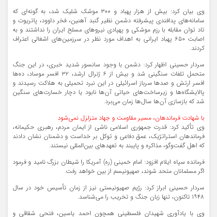
وی بیان کرد: بیش از هزار پهباد و ۳۰۰ موشک شلیک شد، به گونه‌ای که
سامانه‌های پدافندی پیشرفته دشمن نظیر گنبد آهنین، فخر داوود، پاتریوت و
تاد توان مقابله با رزم موشکی و پهپادی نیروهای مسلح ایران را نداشتند و به
اصابت ۶۵۰ پهباد ایرانی به اهداف مورد نظر در سرزمین‌های اشغالی اعتراف
کردند.
سردار حسینی اظهار کرد: دشمن با وجود سانسور شدید خبری، در این جنگ
متحمل تلفات سنگینی شد و بیش از ۶ ژنرال ارشد، ۳۲ افسر موساد، ده‌ها
افسر ارتش و صدها سرباز اسرائیلی در این نبرد تحمیلی به هلاکت رسیدند و
پالایشگاه‌ها و زیرساخت‌های حیاتی آن‌ها نابود یا دچار خسارت‌های سنگین
شد که بازسازی آن‌ها سال‌ها زمان می‌برد.
با شهادت فرماندهان، مسیر مقاومت و جهاد متزلزل نمی‌شود
وی تأکید کرد: قدرت جمهوری اسلامی ناشی از ایمان مردم، رهبری حکیمانه،
فرماندهان استراتژیک، عمق دفاعی و توکل بر خداست و دشمنان نشان دادند
که اهل گفت‌وگو، مذاکره و پایبند به تعهدهای بین‌المللی نیستند.
فرمانده سپاه ایلام افزود: امام خمینی (ره) آمریکا را شیطان بزرگ نامید و فرمود
اگر مسلمانان متحد شوند، صهیونیسم از بین خواهد رفت.
سردار حسینی ابراز کرد: رژیم صهیونیستی نیز از زمان تأسیس خود در سال
۱۹۴۸ تاکنون، تنها زبان جنگ و تخریب را می‌شناسد.
وی با یادآوری شهیدان فلسطینی همچون احمد یاسین، فتحی شقاقی و