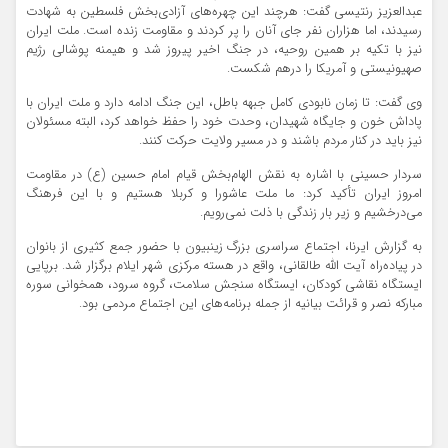
عبدالعزیز رنتیسی گفت: هرچند این چهره‌های آزادی‌بخش فلسطین به شهادت
رسیدند، اما هزاران نفر جای آنان را پر کردند و مقاومت زنده است. ملت ایران
نیز با تکیه بر همین روحیه، در جنگ اخیر پیروز شد و هیمنه پوشالی رژیم
صهیونیستی و آمریکا را درهم شکست.
وی گفت: تا زمان نابودی کامل جبهه باطل، این جنگ ادامه دارد و ملت ایران با
پاداش خون و جایگاه شهیدان، وحدت خود را حفظ خواهد کرد، البته مسئولان
نیز باید در کنار مردم باشند و در مسیر ولایت حرکت کنند.
سردار حسینی با اشاره به نقش الهام‌بخش قیام امام حسین (ع) در مقاومت
امروز ایران تأکید کرد: ما ملت عاشورا و کربلا هستیم و با این فرهنگ
می‌درخشیم و زیر بار زندگی با ذلت نمی‌رویم.
به گزارش ایرنا، اجتماع سراسری بزرگ زینبیون با حضور جمع کثیری از بانوان
در پیاده‌راه آیت الله طالقانی، واقع در هسته مرکزی شهر ایلام برگزار شد. برپایی
ایستگاه نقاشی کودکان، ایستگاه سنجش سلامت، گروه سرود، همخوانی سوره
مبارکه نصر و قرائت بیانیه از جمله برنامه‌های این اجتماع مردمی بود.