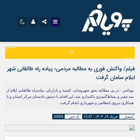
اینستاگرام
نام کاربری یا نشانی ایمیل
تلگرام
سروش
ایتا
فیلم/ واکنش فوری به مطالبه مردمی؛ پیاده راه طالقانی شهر
رمز عبور
آپارات
اپلیکیشن
ایلام سامان گرفت
پویاخبر - در پی مطالبه بحق شهروندان، کسبه و بازاریان، پیاده‌راه طالقانی ایلام از
سد معبر و بساط‌گستری پاکسازی شد، این اقدام با دستور دادستان مرکز استان و با
مرا به خاطر بسپار
همکاری نیروی انتظامی و شهرداری انجام گرفت.
انتشار :
خرداد ۱۴, ۱۴۰۴ - 15:47
کد خبر :
20994