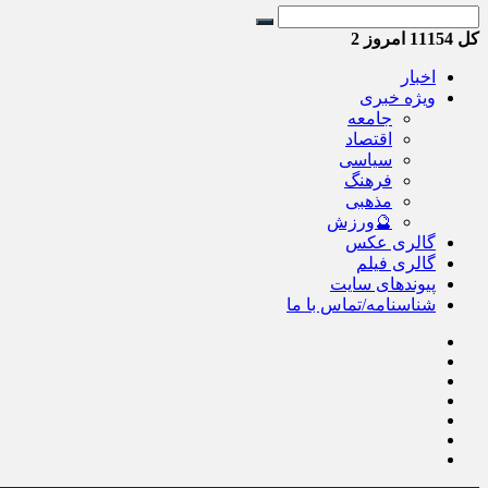
کل
11154
امروز
2
اخبار
ویژه خبری
جامعه
اقتصاد
سیاسی
فرهنگ
مذهبی
🔮ورزش
گالری عکس
گالری فیلم
پیوندهای سایت
شناسنامه/تماس با ما