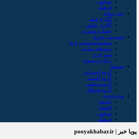
سیاسی
فرهنگ
چند رسانه
گالری فیلم
گالری عکس
حساب مشتری
دسترسی سریع
شناسنامه/تماس با ما
پیوندهای سایت
سبد خريد
برگه دو ستونه
پیوندها
گروه اجتماعی
گروه اقتصاد
گروه سیاسی
گروه فرهنگ
ویژه خبری
جامعه
اقتصاد
سیاسی
فرهنگ
پویا خبر | pooyakhabar.ir