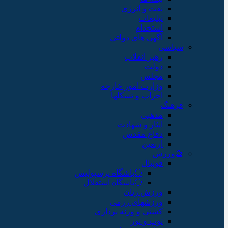
نفت و انرژی
تبلیغات
استخدام
آگهی های دولتی
سیاسی
رهبر انقلاب
دولت
مجلس
وزارت امور خارجه
احزاب و تشکلها
فرهنگ
مذهبی
ایثار و شهادت
دفاع مقدس
اربعین
🔮ورزش
فوتبال
🔴باشگاه پرسپولیس
🔵باشگاه استقلال
ورزش زنان
ورزشهای رزمی
کشتی و وزنه برداری
توپ و تور