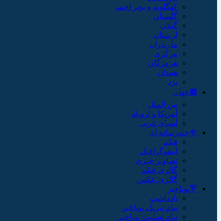
کهگلویه و بویر احمد
گلستان
گیلان
لرستان
مازندران
مرکزی
هرمزگان
همدان
یزد
🟫جهان
بین الملل
آمریکا و اروپاه
آسیای غربی
🔷چندرسانه ای
فیلم
اینفوگرافیک
تصاویر خبری
گالری فیلم
گالری عکس
🔻پویاخبر
یادداشت
پیام تبریک پویاخبر
پیام تسلیت پویاخبر