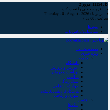
کل
11154
امروز
2
افزونه جلالی را نصب کنید.
برابر با : Thursday - 6 - August - 2026
ساعت :
7:53:01
پیوندها
شناسنامه/تماس با ما
صفحه نخست
ویژه خبری
جامعه
دانشگاه
آموزش و پرورش
بهداشت و درمان
سلامت
سبک زندگی
حوادث، انتظامی
شهرداری و شورای شهر
شهری و رفاهی
اقتصاد
بانک ها
بیمه ها