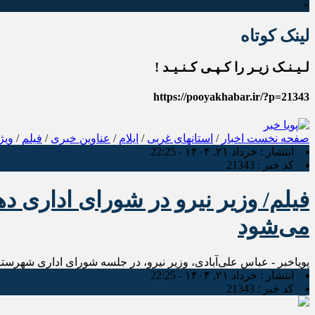
×
لینک کوتاه
لـیـنـک زیـر را کـپـی کـنـیـد !
https://pooyakhabar.ir/?p=21343
صفحه نخست
اخبار
/
استانهای غربی
/
ایلام
/
عناوین خبری
/
فیلم
/
ویژ
انتشار :
خرداد ۲۱, ۱۴۰۴ - 22:25
کد خبر :
21343
فیلم/ وزیر نیرو در شورای اداری د
می‌شود
پویاخبر - عباس علی‌آبادی، وزیر نیرو، در جلسه شورای اداری شهرست
انتشار :
خرداد ۲۱, ۱۴۰۴ - 22:25
کد خبر :
21343