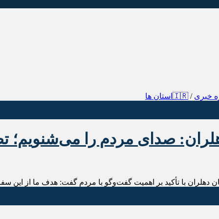
ه خبری
/
🇮🇷استان ها
هلران: صدای مردم را می‌شنویم؛ ت
ان دهلران با تأکید بر اهمیت گفت‌وگو با مردم گفت: هدف ما از این 