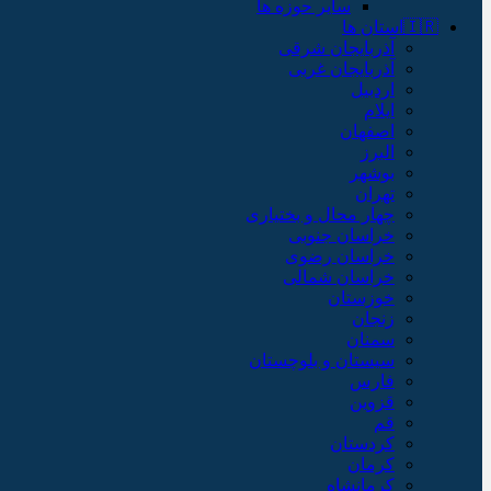
سایر حوزه ها
🇮🇷استان ها
آذربایجان شرقی
آذربایجان غربی
اردبیل
ایلام
اصفهان
البرز
بوشهر
تهران
چهار محال و بختیاری
خراسان جنوبی
خراسان رضوی
خراسان شمالی
خوزستان
زنجان
سمنان
سیستان و بلوچستان
فارس
قزوین
قم
کردستان
کرمان
کرمانشاه