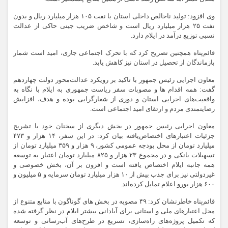
وی افزود: تولید ناخالص داخلی استان با نفت ۱۰۵ هزار میلیارد ریال و بدون
نفت ۲۵ هزار میلیارد ریال است و شاخص ضریب جینی حاکی از عدالت
نسبی توزیع درآمد در ایلام دارد.
قائم‌پناه همچنین تصریح کرد که با تحرک اجتماعی جاری، امید است شمار
بازماندگان از تحصیل در استان نیز کاهش یابد.
معاون اجرایی رئیس جمهور با تاکید بر رویکرد عدالت‌محور دولت چهاردهم
گفت: همه اقدام ها و مصوبات سفر ریاست جمهوری به ایلام با نگاه به
واقعیت‌های اجرایی استان و دوری از شعارگرایی بوده و هدف، افزایش
رضایتمندی مردم و ارتقای امید اجتماعی است.
معاون اجرایی رئیس جمهور در بخش دیگری از سخنان خود با تشریح
جزئیات اعتبارهای اختصاص‌یافته بیان کرد: در این سفر، ۱۴ هزار و ۴۷۳
میلیارد تومان از محل بودجه عمومی کشور، ۹ هزار و ۳۵۹ میلیارد تومان از
تسهیلات بانکی و در مجموع ۲۳ هزار و ۸۲۵ میلیارد تومان اعتبار به توسعه
همه جانبه ایلام اختصاص یافته است و افزون بر آن، بخش خصوصی و
غیردولتی نیز برای جذب بیش از ۱۰ هزار میلیارد تومان سرمایه و ۵ میلیون و
۶۰۰ هزار یورو اعلام تمایل کرده‌اند.
قائم‌پناه خاطرنشان کرد: ۴۹ مصوبه در بخش های گوناگون با منابع متنوع از
محل اعتبارهای ملی و استانی برای آبادانی بیشتر ایلام در نظر گرفته شده
که تکمیل پروژه‌های راه‌سازی، تسریع در طرح‌های آب‌رسانی و توسعه