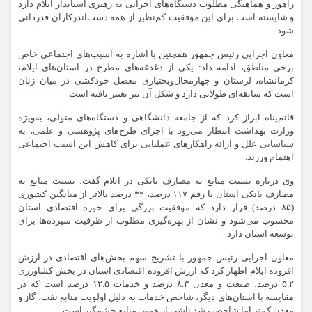
راهور و هماهنگی مطلوب دستگاه‌های اجرایی به رهبری استاندار ایلام دارد
و شایسته است برای این موفقیت کم‌نظیر از همه دست‌اندرکاران قدردانی
شود.
معاون اجرایی رئیس جمهور همچنین با اشاره به آسیب‌های اجتماعی خاص
برخی مناطق، ادامه داد: یکی از دغدغه‌های مطرح در استان‌های ایلام،
کرمانشاه، لرستان و چهارمحال‌وبختیاری معضل خودکشی در میان زنان
است که سابقه‌ای طولانی دارد و شکل آن نیز تغییر یافته است.
قائم‌پناه ابراز کرد که از جامعه دانشگاهی و دستگاه‌های متولی، به‌ویژه
وزارت بهداشت انتظار می‌رود با اجرای طرح‌های پژوهشی و علمی، به
شناسایی علل و ارائه راهکارهای عملیاتی برای کاهش این آسیب اجتماعی
اهتمام ورزند.
وی درباره نسبت منابع به مصارف بانکی در ایلام گفت: نسبت منابع به
مصارف بانکی استان با رقم ۱۱۷ درصد، ۳۲ درصد بالاتر از میانگین کشوری
(۸۵ درصد) قرار دارد که موفقیت بزرگی برای حوزه اقتصادی استان
محسوب می‌شود و نشان از بهره‌گیری مطلوب از ظرفیت سپرده‌ها برای
توسعه استان دارد.
معاون اجرایی رئیس جمهور با تشریح سهم بخش‌های اقتصادی در ارزش
افزوده ایلام اظهار کرد که ارزش افزوده اقتصادی استان در بخش کشاورزی
۵.۲ درصد، صنعت و معدن ۸.۳ درصد و خدمات ۱۲.۵ درصد است که در
مقایسه با استان‌های دیگر، شاخص خدمات به دلیل اولویت منابع نفت، گاز و
معدن کمتر اما شاخص رشد ناشی از همین منابع چشمگیر است.