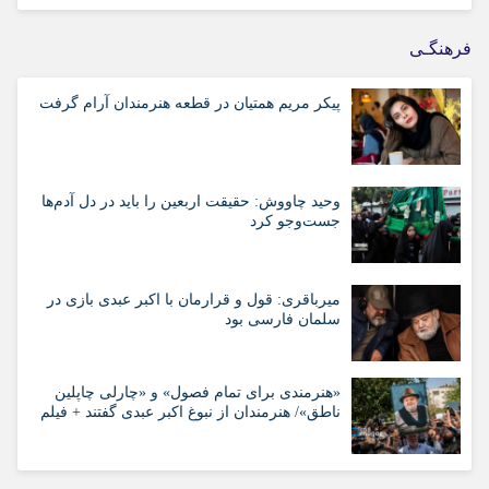
فرهنگـی
پیکر مریم همتیان در قطعه هنرمندان آرام گرفت
وحید چاووش: حقیقت اربعین را باید در دل آدم‌ها
جست‌وجو کرد
میرباقری: قول و قرارمان با اکبر عبدی بازی در
سلمان فارسی بود
«هنرمندی برای تمام فصول» و «چارلی چاپلین
ناطق»/ هنرمندان از نبوغ اکبر عبدی گفتند + فیلم