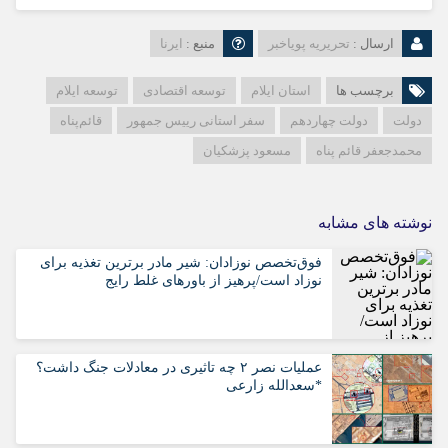
ارسال :
تحریریه پویاخبر
منبع :
ایرنا
برچسب ها
استان ایلام
توسعه اقتصادی
توسعه ایلام
دولت
دولت چهاردهم
سفر استانی رییس جمهور
قائم‌پناه
محمدجعفر قائم پناه
مسعود پزشکیان
نوشته های مشابه
فوق‌تخصص نوزادان: شیر مادر برترین تغذیه برای
نوزاد است/پرهیز از باورهای غلط رایج
عملیات نصر ۲ چه تاثیری در معادلات جنگ داشت؟
*سعدالله زارعی