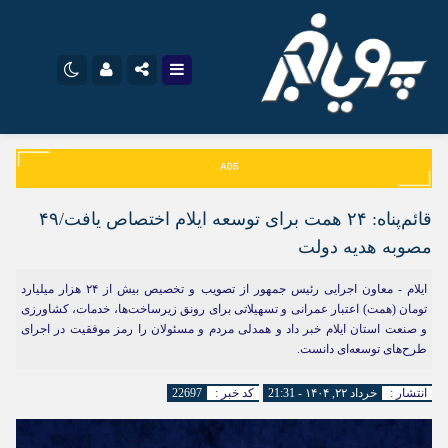
نام کاربری یا نشانی ایمیل
اینستاگرام
تلگرام
سروش
ایتا
قائم‌پناه: ۲۴ همت برای توسعه ایلام اختصاص یافت/۴۹
رمز عبور
آپارات
اپلیکیشن
مصوبه هدیه دولت
ایلام - معاون اجرایی رئیس جمهور از تصویب و تخصیص بیش از ۲۴ هزار میلیارد
تومان (همت) اعتبار عمرانی و تسهیلاتی برای رونق زیرساخت‌ها، خدمات، کشاورزی
مرا به خاطر بسپار
و صنعت استان ایلام خبر داد و همدلی مردم و مسئولان را رمز موفقیت در اجرای
طرح‌های توسعه‌ای دانست.
انتشار :
خرداد ۲۲, ۱۴۰۴ - 21:31
کد خبر :
22697