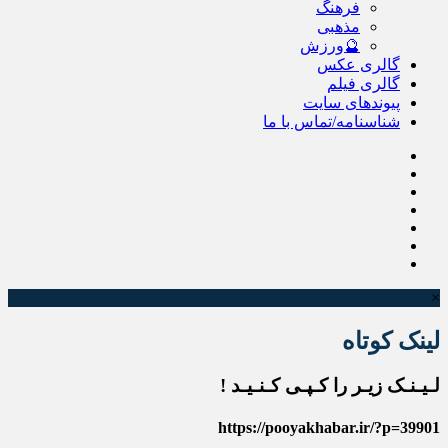
فرهنگ
مذهبی
🔮ورزش
گالری عکس
گالری فیلم
پیوندهای سایت
شناسنامه/تماس با ما
×
لینک کوتاه
لـیـنـک زیـر را کـپـی کـنـیـد !
https://pooyakhabar.ir/?p=39901