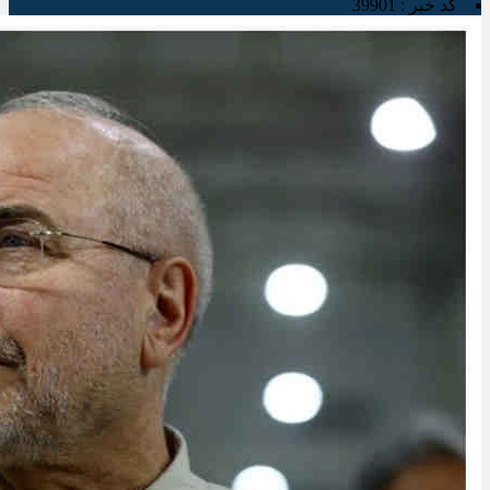
کد خبر :
39901