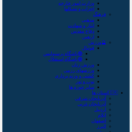
وزارت امور خارجه
احزاب و تشکلها
فرهنگ
مذهبی
ایثار و شهادت
دفاع مقدس
اربعین
🔮ورزش
فوتبال
🔴باشگاه پرسپولیس
🔵باشگاه استقلال
ورزش زنان
ورزشهای رزمی
کشتی و وزنه برداری
توپ و تور
سایر حوزه ها
🇮🇷استان ها
آذربایجان شرقی
آذربایجان غربی
اردبیل
ایلام
اصفهان
البرز
بوشهر