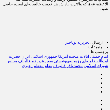
الأعظم(عج)، که والاترین پاداش هر خدمت خالصانه‌ای است، حاصل
شود.
ارسال :
تحریریه پویاخبر
منبع :
ایرنا
برچسب ها
امام خمینی
ایالات متحده آمریکا
جمهوری اسلامی ایران
حضرت
آیت‌الله خامنه‌ای
رژیم صهیونیستی
سعید غدیرخم
قالیباف
مجلس
شورای اسلامی
محمد باقر قالیباف
مقام ‌معظم رهبری