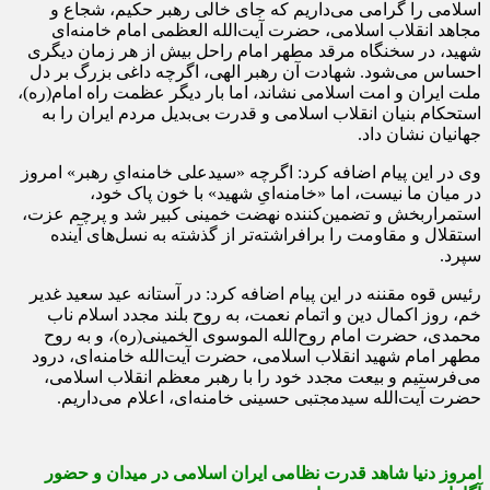
اسلامی را گرامی می‌داریم که جای خالی رهبر حکیم، شجاع و
مجاهد انقلاب اسلامی، حضرت آیت‌الله العظمی امام خامنه‌ای
شهید، در سخنگاه مرقد مطهر امام راحل بیش از هر زمان دیگری
احساس می‌شود. شهادت آن رهبر الهی، اگرچه داغی بزرگ بر دل
ملت ایران و امت اسلامی نشاند، اما بار دیگر عظمت راه امام(ره)،
استحکام بنیان انقلاب اسلامی و قدرت بی‌بدیل مردم ایران را به
جهانیان نشان داد.
وی در این پیام اضافه کرد: اگرچه «سیدعلی خامنه‌ایِ رهبر» امروز
در میان ما نیست، اما «خامنه‌ایِ شهید» با خون پاک خود،
استمراربخش و تضمین‌کننده نهضت خمینی کبیر شد و پرچم عزت،
استقلال و مقاومت را برافراشته‌تر از گذشته به نسل‌های آینده
سپرد.
رئیس قوه مقننه در این پیام اضافه کرد: در آستانه عید سعید غدیر
خم، روز اکمال دین و اتمام نعمت، به روح بلند مجدد اسلام ناب
محمدی، حضرت امام روح‌الله الموسوی الخمینی(ره)، و به روح
مطهر امام شهید انقلاب اسلامی، حضرت آیت‌الله خامنه‌ای، درود
می‌فرستیم و بیعت مجدد خود را با رهبر معظم انقلاب اسلامی،
حضرت آیت‌الله سیدمجتبی حسینی خامنه‌ای، اعلام می‌داریم.
امروز دنیا شاهد قدرت نظامی ایران اسلامی در میدان و حضور