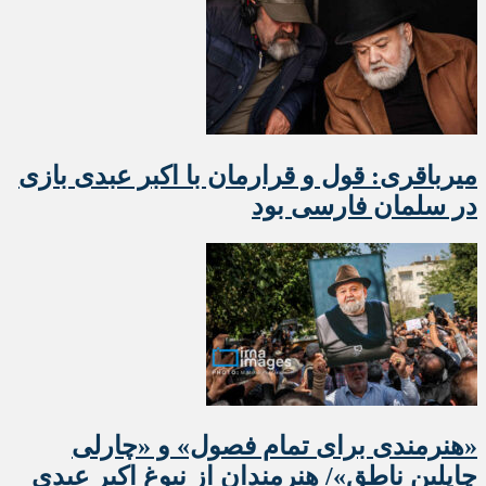
میرباقری: قول و قرارمان با اکبر عبدی بازی
در سلمان فارسی بود
«هنرمندی برای تمام فصول» و «چارلی
چاپلین ناطق»/ هنرمندان از نبوغ اکبر عبدی