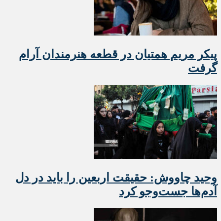
پیکر مریم همتیان در قطعه هنرمندان آرام
گرفت
وحید چاووش: حقیقت اربعین را باید در دل
آدم‌ها جست‌وجو کرد