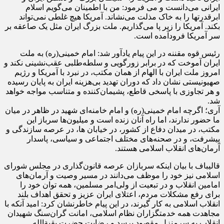
ایرانی می‌دانست و می فرمود: من‌ با اطمینان‌ می‌گویم‌ اسلام‌
ابرقدرتها را به‌ خاک‌ مذلت‌ می‌نشاند. آمریکا هیچ‌ غلطی‌ نمی‌تواند
بکند. آمریکا را زیر پا می‌گذاریم‌. ملت‌ بزرگ‌ ایران‌ مثل‌ یک‌ صاعقه‌ بر
سر آمریکا فرودآمده‌ است‌.
رئیس قوه مقننه در این پیام یادآور شد: امام خمینی(ره) به ملت
ایران آموخت که در برابر زورگویی و سلطه‌طلبی عقب‌نشینی نکند و
امروز ملت ایران با الهام از همان مکتب، در نبرد با آمریکا و رژیم
صهیونیستی نشان داد که دوران تهدید بی‌هزینه ایران به پایان رسیده
و هر تجاوزی با پاسخی قاطع، پشیمان‌کننده و متناسب مواجه خواهد
شد.
آری؛ اگرچه امام خمینی(ره) و امام خامنه‌ای شهید در ظاهر در میان
ما حضور ندارند، اما راه آنان زنده است و میلیون‌ها سرباز این
مکتب، در میدان دفاع از کشور، در خیابان ها، در عرصه سازندگی و
پیشرفت، و در صحنه‌های مختلف اجتماعی و سیاسی، پاسدار
آرمان‌های انقلاب اسلامی هستند.
قالیباف با بیان اینکه سربازان عرصه قانون‌گذاری در مجلس شورای
اسلامی نیز خود را موظف می‌دانند در مسیر وصیت و آرمان‌های
امامین انقلاب و در تبعیت از ولی‌امر مسلمین، همه توان خود را
برای رفع مشکلات مردم، اعتلای ایران عزیز و تحقق اهداف بلند
انقلاب اسلامی به کار گیرند، در این پیام خاطرنشان کرد: امید آنکه با
مجاهدت همه خدمتگزاران نظام اسلامی، امانت گران‌سنگ شهیدان
انقلاب به سرمنزل مقصود برسد و رضایت حضرت بقیةالله