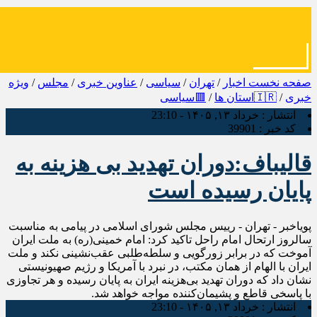
صفحه نخست
اخبار
/
تهران
/
سیاسی
/
عناوین خبری
/
مجلس
/
ویژه
خبری
/
🇮🇷استان ها
/
🟥سیاسی
انتشار :
خرداد ۱۳, ۱۴۰۵ - 23:10
کد خبر :
39901
قالیباف:دوران تهدید بی هزینه به
پایان رسیده است
پویاخبر - تهران - رییس مجلس شورای اسلامی در پیامی به مناسبت
سالروز ارتحال امام راحل تاکید کرد: امام خمینی(ره) به ملت ایران
آموخت که در برابر زورگویی و سلطه‌طلبی عقب‌نشینی نکند و ملت
ایران با الهام از همان مکتب، در نبرد با آمریکا و رژیم صهیونیستی
نشان داد که دوران تهدید بی‌هزینه ایران به پایان رسیده و هر تجاوزی
با پاسخی قاطع و پشیمان‌کننده مواجه خواهد شد.
انتشار :
خرداد ۱۳, ۱۴۰۵ - 23:10