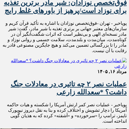
فوق‌تخصص نوزادان: شیر مادر برترین تغذیه
برای نوزاد است/پرهیز از باورهای غلط رایج
پویاخبر - تهران -فوق‌تخصص نوزادان با اشاره به تأکید قرآن کریم و
سازمان‌های معتبر جهانی بر برتری تغذیه با شیر مادر، گفت: شیر
مادر نسخه‌ای الهی و بی‌نظیر است که اثرات شگفت‌انگیز آن در
کوتاه‌مدت، میان‌مدت و بلندمدت، سلامت جسمی و روانی نوزاد و
مادر را تا بزرگسالی تضمین می‌کند و هیچ جایگزین مصنوعی قادر به
رقابت با آن نیست.
مرداد ۱۶, ۱۴۰۵
عملیات نصر ۲ چه تاثیری در معادلات جنگ
داشت؟ *سعدالله زارعی
پویاخبر - عملیات نصر کمر ارتش آمریکا را شکسته و هیات حاکمه
آمریکا را دچار تشویش و اختلاف کرده و بنا به نقل دیروز نیویورک
تایمز، ترامپ را «سرخورده» و «آشفته» کرده که به هذیان گویی
انداخته است.