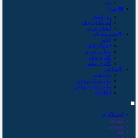
یزد
🟫جهان
بین الملل
آمریکا و اروپاه
آسیای غربی
🔷چندرسانه ای
فیلم
اینفوگرافیک
تصاویر خبری
گالری فیلم
گالری عکس
🔻پویاخبر
یادداشت
پیام تبریک پویاخبر
پیام تسلیت پویاخبر
اطلاعیه
اینستاگرام
تلگرام
سروش
ایتا
آپارات