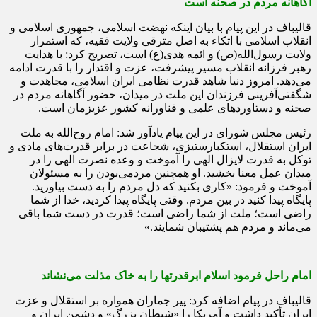
آگاهانه مردم در صحنه است
قالیباف در این پیام با بیان اینکه نهضت اسلامی، جمهوری اسلامی و
انقلاب اسلامی با اتکاء به اصل مترقی ولایت فقیه، که استمرار
ولایت رسول‌الله(ص) و ائمه هدی(ع) است، تصریح کرد: با هدایت
رهبر فرزانه انقلاب مسیر پیشرفت، عزت و اقتدار را با قدرت ادامه
می‌دهد. امروز دنیا شاهد قدرت نظامی ایران اسلامی، مجاهدت و
شگفتی‌آفرینی فرزندان این ملت در میدان، حضور آگاهانه مردم در
صحنه و دستاوردهای علمی و فناورانه کشور عزیزمان است.
رئیس مجلس شورای در این پیام یادآور شد: امام روح‌الله به ملت
ایران استقلال، استکبارستیزی، شجاعت در برابر قدرت‌های مادی و
توکل به قدرت لایزال الهی را آموخت و وعده نصرت الهی را در
میدان عمل معنا بخشید. او همچنین مردمی‌بودن را به مسئولان
آموخت و فرمود: «کاری بکنید که دل مردم را به دست بیاورید.
پایگاه پیدا کنید در بین مردم. وقتی پایگاه پیدا کردید، خدا از شما
راضی است؛ ملت از شما راضی است؛ قدرت در دست شما باقی
می‌ماند و مردم هم پشتیبان شمایند.»
امام راحل فرمود اسلام‌ ابرقدرتها را به‌ خاک‌ مذلت‌ می‌نشاند
قالیباف در پیام اضافه کرد: پیر جماران همواره بر استقلال و عزت
ایران تأکید داشت و آمریکا را «شیطان بزرگ» و دشمن ایران و