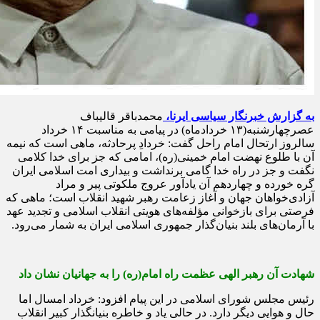
به گزارش خبرنگار سیاسی ایرنا،
محمدباقر قالیباف
عصرچهارشنبه(۱۳ خردادماه) در پیامی به مناسبت ۱۴ خرداد
سالروز ارتحال امام راحل گفت: خردادِ پرحادثه، ماهی است که نیمه
آن با طلوع نهضت امام خمینی(ره)، امامی که جز برای خدا کلامی
نگفت و جز در راه خدا گامی برنداشت و بیداری امت اسلامی ایران
گره خورده و چهاردهم آن یادآور عروج ملکوتی پیر و مراد
آزادی‌خواهان جهان و آغاز زعامت رهبر شهید انقلاب است؛ ماهی که
فرصتی برای بازخوانی مؤلفه‌های هویتی انقلاب اسلامی و تجدید عهد
با آرمان‌های بلند بنیان‌گذار جمهوری اسلامی ایران به شمار می‌رود.
شهادت آن رهبر الهی عظمت راه امام(ره) را به جهانیان نشان داد
رئیس مجلس شورای اسلامی در این پیام افزود: خرداد امسال اما
حال و هوایی دیگر دارد. در حالی یاد و خاطره بنیانگذار کبیر انقلاب