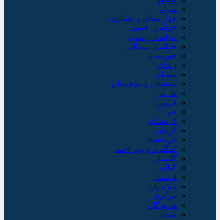
تهران
چهار محال و بختیاری
خراسان جنوبی
خراسان رضوی
خراسان شمالی
خوزستان
زنجان
سمنان
سیستان و بلوچستان
فارس
قزوین
قم
کردستان
کرمان
کرمانشاه
کهگلویه و بویر احمد
گلستان
گیلان
لرستان
مازندران
مرکزی
هرمزگان
همدان