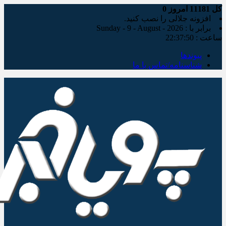
کل
11181
امروز
0
افزونه جلالی را نصب کنید.
برابر با : Sunday - 9 - August - 2026
ساعت :
22:37:51
پیوندها
شناسنامه/تماس با ما