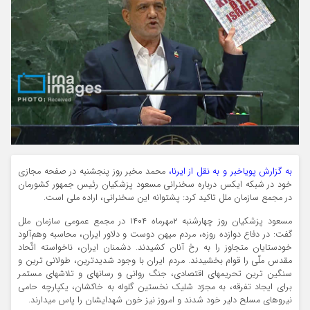
به گزارش پویاخبر و به نقل از ایرنا،
محمد مخبر روز پنجشنبه در صفحه مجازی
خود در شبکه ایکس درباره سخنرانی مسعود پزشکیان رئیس جمهور کشورمان
در مجمع سازمان ملل تاکید کرد: پشتوانه این سخنرانی، اراده ملی است.
مسعود پزشکیان روز چهارشنبه ۲مهرماه ۱۴۰۴ در مجمع عمومی سازمان ملل
گفت: در دفاع دوازده روزه، مردم میهن دوست و دلاور ایران، محاسبه وهم‌آلود
خودستایان متجاوز را به رخ آنان کشیدند. دشمنان ایران، ناخواسته اتّحاد
مقدس ملّی را قوام بخشیدند. مردم ایران با وجود شدیدترین، طولانی ترین و
سنگین ترین تحریمهای اقتصادی، جنگ روانی و رسانهای و تلاشهای مستمر
برای ایجاد تفرقه، به مجرّد شلیک نخستین گلوله به خاکشان، یکپارچه حامی
نیروهای مسلح دلیر خود شدند و امروز نیز خون شهدایشان را پاس میدارند.