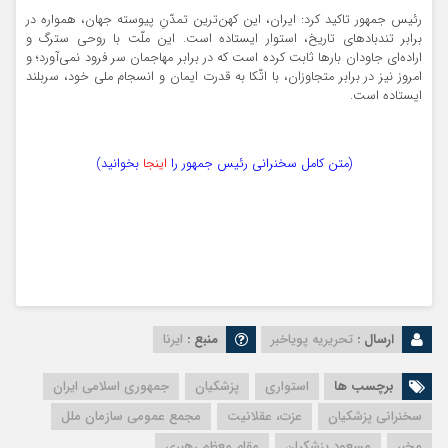
رئیس جمهور تاکید کرد: ایران، این کهن‌ترین تمدّنِ پیوسته‌ جهان، همواره در
برابر تندبادهای تاریخ، استوار ایستاده است. این ملّت با روحی سترگ و
اراده‌ای جاودان بارها ثابت کرده است که در برابر مهاجمان سر فرود نمی‌آورد؛ و
امروز نیز در برابر متجاوزان، با اتّکا به قدرت ایمان و انسجام ملی خود، سربلند
ایستاده است.
(متن کامل سخنرانی رئیس جمهور را
اینجا
بخوانید)
ارسال :
تحریریه پویاخبر
منبع :
ایرنا
برچسب ها
استواری
پزشکیان
جمهوری اسلامی ایران
سخنرانی پزشکیان
عزت، عقلانیت
مجمع عمومی سازمان ملل
مخبر
مسعود پزشکیان
مقام ‌معظم رهبری