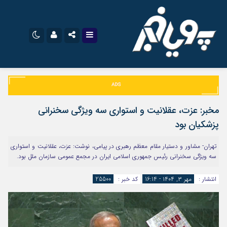
نام کاربری یا نشانی ایمیل
اینستاگرام
تلگرام
سروش
ایتا
مخبر: عزت، عقلانیت و استواری سه ویژگی سخنرانی
رمز عبور
آپارات
اپلیکیشن
پزشکیان بود
تهران- مشاور و دستیار مقام معظم رهبری در پیامی، نوشت: عزت، عقلانیت و استواری
سه ویژگی سخنرانی رئیس جمهوری اسلامی ایران در مجمع عمومی سازمان ملل بود.
مرا به خاطر بسپار
انتشار :
مهر ۳, ۱۴۰۴ - 16:14
کد خبر :
25500