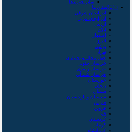
سایر حوزه ها
🇮🇷استان ها
آذربایجان شرقی
آذربایجان غربی
اردبیل
ایلام
اصفهان
البرز
بوشهر
تهران
چهار محال و بختیاری
خراسان جنوبی
خراسان رضوی
خراسان شمالی
خوزستان
زنجان
سمنان
سیستان و بلوچستان
فارس
قزوین
قم
کردستان
کرمان
کرمانشاه