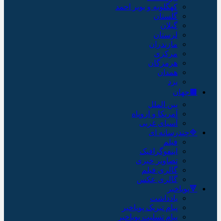
کهگلویه و بویر احمد
گلستان
گیلان
لرستان
مازندران
مرکزی
هرمزگان
همدان
یزد
🟫جهان
بین الملل
آمریکا و اروپاه
آسیای غربی
🔷چندرسانه ای
فیلم
اینفوگرافیک
تصاویر خبری
گالری فیلم
گالری عکس
🔻پویاخبر
یادداشت
پیام تبریک پویاخبر
پیام تسلیت پویاخبر