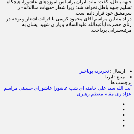
جبهه باطل، گفت: ملت ایران براساس آموزه‌های عاشورا، هیچگاه
تسلیم جبهه باطل نخواهد شد؛ زیرا شعار «هیهات مناالذله» را
سرمشق خود قرار داده است.
در ادامه این مراسم آقای محمود کریمی با قرائت اشعار و نوحه‌ در
رثای حضرت اباعبدالله علیه‌السلام و یاران شهید ایشان به
مرثیه‌سرایی پرداخت.
ارسال :
تحریریه پویاخبر
منبع :
ایرنا
برچسب ها
آیت الله سید علی خامنه ای
شب عاشورا
عاشورای حسینی
مراسم
عزاداری
مقام ‌معظم رهبری