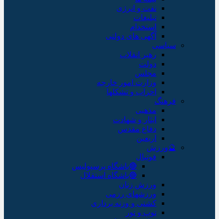
نفت و انرژی
تبلیغات
استخدام
آگهی های دولتی
سیاسی
رهبر انقلاب
دولت
مجلس
وزارت امور خارجه
احزاب و تشکلها
فرهنگ
مذهبی
ایثار و شهادت
دفاع مقدس
اربعین
🔮ورزش
فوتبال
🔴باشگاه پرسپولیس
🔵باشگاه استقلال
ورزش زنان
ورزشهای رزمی
کشتی و وزنه برداری
توپ و تور