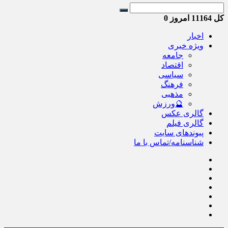
کل
11164
امروز
0
اخبار
ویژه خبری
جامعه
اقتصاد
سیاسی
فرهنگ
مذهبی
🔮ورزش
گالری عکس
گالری فیلم
پیوندهای سایت
شناسنامه/تماس با ما