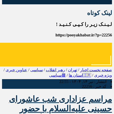
×
لینک کوتاه
لـیـنـک زیـر را کـپـی کـنـیـد !
https://pooyakhabar.ir/?p=22256
صفحه نخست
اخبار
/
تهران
/
رهبر انقلاب
/
سیاسی
/
عناوین خبری
/
ویژه خبری
/
🇮🇷استان ها
/
🟥سیاسی
انتشار :
تیر ۱۴, ۱۴۰۴ - 22:55
کد خبر :
22256
مراسم عزاداری شب عاشورای
حسینی‌ علیه‌السلام با حضور