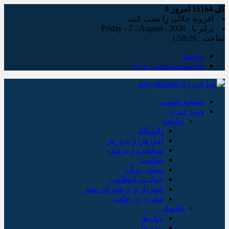
کل
11164
امروز
0
افزونه جلالی را نصب کنید.
برابر با : Friday - 7 - August - 2026
ساعت :
1:58:30
پیوندها
شناسنامه/تماس با ما
صفحه نخست
ویژه خبری
جامعه
دانشگاه
آموزش و پرورش
بهداشت و درمان
سلامت
سبک زندگی
حوادث، انتظامی
شهرداری و شورای شهر
شهری و رفاهی
اقتصاد
بانک ها
بیمه ها