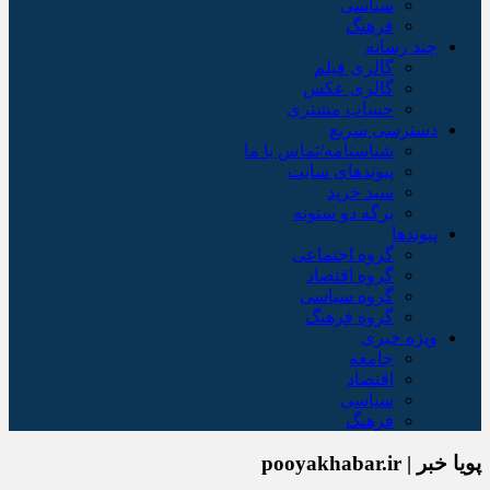
سیاسی
فرهنگ
چند رسانه
گالری فیلم
گالری عکس
حساب مشتری
دسترسی سریع
شناسنامه/تماس با ما
پیوندهای سایت
سبد خريد
برگه دو ستونه
پیوندها
گروه اجتماعی
گروه اقتصاد
گروه سیاسی
گروه فرهنگ
ویژه خبری
جامعه
اقتصاد
سیاسی
فرهنگ
پویا خبر | pooyakhabar.ir