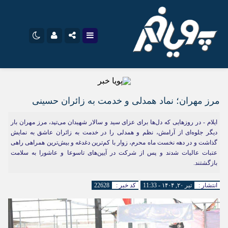
نام کاربری یا نشانی ایمیل
اینستاگرام
تلگرام
سروش
ایتا
مرز مهران؛ نماد همدلی و خدمت به زائران حسینی
رمز عبور
آپارات
اپلیکیشن
ایلام - در روزهایی که دل‌ها برای عزای سید و سالار شهیدان می‌تپد، مرز مهران بار
دیگر جلوه‌ای از آرامش، نظم و همدلی را در خدمت به زائران عاشق به نمایش
گذاشت و در دهه نخست ماه محرم، زوار با کم‌ترین دغدغه و بیش‌ترین همراهی راهی
عتبات عالیات شدند و پس از شرکت در آیین‌های تاسوعا و عاشورا به سلامت
مرا به خاطر بسپار
بازگشتند.
انتشار :
تیر ۲۰, ۱۴۰۴ - 11:33
کد خبر :
22628