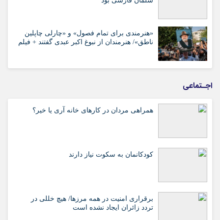
سلمان فارسی بود
«هنرمندی برای تمام فصول» و «چارلی چاپلین
ناطق»/ هنرمندان از نبوغ اکبر عبدی گفتند + فیلم
اجـتماعی
همراهی مردان در کارهای خانه آری یا خیر؟
کودکانمان به سکوت نیاز دارند
برقراری امنیت در همه مرزها/ هیچ‌ خللی در
تردد زائران ایجاد نشده است