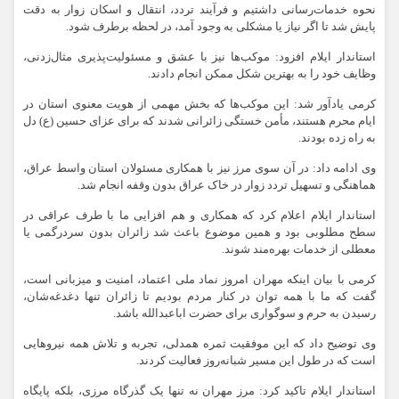
نحوه خدمات‌رسانی داشتیم و فرآیند تردد، انتقال و اسکان زوار به‌ دقت
پایش شد تا اگر نیاز یا مشکلی به وجود آمد، در لحظه برطرف شود.
استاندار ایلام افزود: موکب‌ها نیز با عشق و مسئولیت‌پذیری مثال‌زدنی،
وظایف خود را به بهترین شکل ممکن انجام دادند.
کرمی یادآور شد: این موکب‌ها که بخش مهمی از هویت معنوی استان در
ایام محرم هستند، مأمن خستگی زائرانی شدند که برای عزای حسین (ع) دل
به راه زده بودند.
وی ادامه داد: در آن سوی مرز نیز با همکاری مسئولان استان واسط عراق،
هماهنگی و تسهیل تردد زوار در خاک عراق بدون وقفه انجام شد.
استاندار ایلام اعلام کرد که همکاری و هم افزایی ما با طرف عراقی در
سطح مطلوبی بود و همین موضوع باعث شد زائران بدون سردرگمی یا
معطلی از خدمات بهره‌مند شوند.
کرمی با بیان اینکه مهران امروز نماد ملی اعتماد، امنیت و میزبانی است،
گفت که ما با همه توان در کنار مردم بودیم تا زائران تنها دغدغه‌شان،
رسیدن به حرم و سوگواری برای حضرت اباعبدالله باشد.
وی توضیح داد که این موفقیت ثمره همدلی، تجربه و تلاش همه نیروهایی
است که در طول این مسیر شبانه‌روز فعالیت کردند.
استاندار ایلام تاکید کرد: مرز مهران نه تنها یک گذرگاه مرزی، بلکه پایگاه