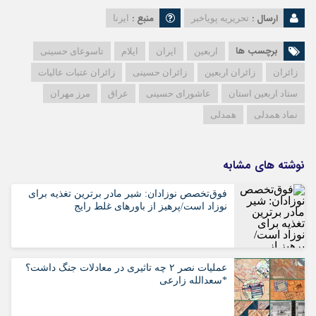
ارسال :
منبع :
تحریریه پویاخبر
ایرنا
برچسب ها
اربعین
ایران
ایلام
تاسوعای حسینی
زائران
زائران اربعین
زائران حسینی
زائران عتبات عالیات
ستاد اربعین استان
عاشورای حسینی
عراق
مرز مهران
نماد همدلی
همدلی
نوشته های مشابه
فوق‌تخصص نوزادان: شیر مادر برترین تغذیه برای
نوزاد است/پرهیز از باورهای غلط رایج
عملیات نصر ۲ چه تاثیری در معادلات جنگ داشت؟
*سعدالله زارعی