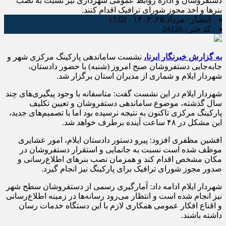
دستفروشان و اداره روابط عمومی شهرداری نیز نسبت به نصب
بنرها و اخذ مجوز شورای ترافیک اقدام کنند.
انتشار :
مرداد ۲۵, ۱۴۰۴ - 15:02
کد خبر :
24126
به گزارش خبرنگار ایرنا،
نشست ساماندهی پارکینگ مرکزی شهر و
جابه‌جایی دستفروشان صبح امروز (شنبه) با حضور دادستان،
شهردار ایلام و شماری از مدیران استان برگزار شد.
شهردار ایلام در این نشست گفت: متاسفانه با وجود پیگیری‌های چند
سال گذشته، موضوع ساماندهی دستفروشان و تعیین تکلیف
پارکینگ مرکزی تاکنون به نتیجه نرسیده بود اما با تصمیم‌های جدید،
این مشکل در ۴۸ ساعت آینده برطرف خواهد شد.
افشین مظفری افزود: پیرو دستور دادستان ایلام، امور عشایری
موظف شده است نسبت به جانمایی و استقرار دستفروشان در
مکان مشخص اقدام کند و همزمان نصب بنرهای اطلاع‌رسانی و
صدور مجوز شورای ترافیک برای پارکینگ نیز انجام گیرد.
شهردار ایلام ادامه داد: آمارگیری رسمی از دستفروشان سطح شهر
نیز انجام شده است و انتظار می‌رود رسانه‌ها در زمینه اطلاع‌رسانی
و اقناع افکار عمومی همکاری لازم با این دستگاه خدمات رسان
داشته باشند.