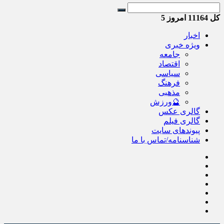
کل
11164
امروز
5
اخبار
ویژه خبری
جامعه
اقتصاد
سیاسی
فرهنگ
مذهبی
🔮ورزش
گالری عکس
گالری فیلم
پیوندهای سایت
شناسنامه/تماس با ما