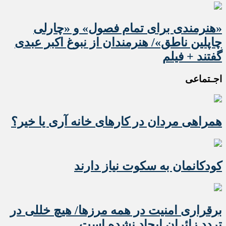
«هنرمندی برای تمام فصول» و «چارلی
چاپلین ناطق»/ هنرمندان از نبوغ اکبر عبدی
گفتند + فیلم
اجـتماعی
همراهی مردان در کارهای خانه آری یا خیر؟
کودکانمان به سکوت نیاز دارند
برقراری امنیت در همه مرزها/ هیچ‌ خللی در
تردد زائران ایجاد نشده است