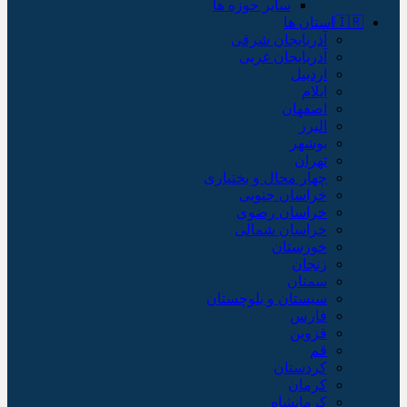
سایر حوزه ها
🇮🇷استان ها
آذربایجان شرقی
آذربایجان غربی
اردبیل
ایلام
اصفهان
البرز
بوشهر
تهران
چهار محال و بختیاری
خراسان جنوبی
خراسان رضوی
خراسان شمالی
خوزستان
زنجان
سمنان
سیستان و بلوچستان
فارس
قزوین
قم
کردستان
کرمان
کرمانشاه