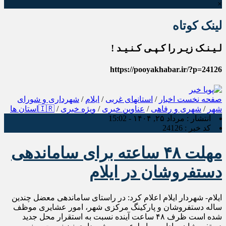
×
لینک کوتاه
لـیـنـک زیـر را کـپـی کـنـیـد !
https://pooyakhabar.ir/?p=24126
صفحه نخست
اخبار
/
استانهای غربی
/
ایلام
/
شهرداری و شورای
شهر
/
شهری و رفاهی
/
عناوین خبری
/
ویژه خبری
/
🇮🇷استان ها
انتشار :
مرداد ۲۵, ۱۴۰۴ - 15:02
کد خبر :
24126
مهلت ۴۸ ساعته برای ساماندهی
دستفروشان در ایلام
ایلام- شهردار ایلام اعلام کرد: در راستای ساماندهی معضل چندین‌
ساله دستفروشان و پارکینگ مرکزی شهر، امور عشایری موظف
شده است ظرف ۴۸ ساعت آینده نسبت به استقرار محل جدید