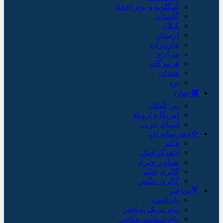
کهگلویه و بویر احمد
گلستان
گیلان
لرستان
مازندران
مرکزی
هرمزگان
همدان
یزد
🟫جهان
بین الملل
آمریکا و اروپاه
آسیای غربی
🔷چندرسانه ای
فیلم
اینفوگرافیک
تصاویر خبری
گالری فیلم
گالری عکس
🔻پویاخبر
یادداشت
پیام تبریک پویاخبر
پیام تسلیت پویاخبر