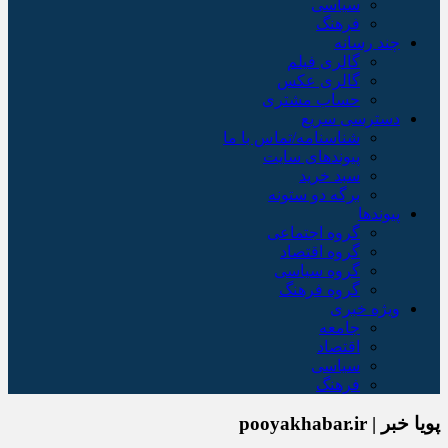
سیاسی
فرهنگ
چند رسانه
گالری فیلم
گالری عکس
حساب مشتری
دسترسی سریع
شناسنامه/تماس با ما
پیوندهای سایت
سبد خريد
برگه دو ستونه
پیوندها
گروه اجتماعی
گروه اقتصاد
گروه سیاسی
گروه فرهنگ
ویژه خبری
جامعه
اقتصاد
سیاسی
فرهنگ
پویا خبر | pooyakhabar.ir