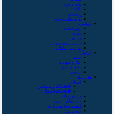
نفت و انرژی
تبلیغات
استخدام
آگهی های دولتی
سیاسی
رهبر انقلاب
دولت
مجلس
وزارت امور خارجه
احزاب و تشکلها
فرهنگ
مذهبی
ایثار و شهادت
دفاع مقدس
اربعین
🔮ورزش
فوتبال
🔴باشگاه پرسپولیس
🔵باشگاه استقلال
ورزش زنان
ورزشهای رزمی
کشتی و وزنه برداری
توپ و تور