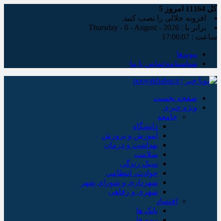
کل
11164
امروز
5
افزونه جلالی را نصب کنید.
برابر با : Thursday - 6 - August - 2026
ساعت :
17:06:08
پیوندها
شناسنامه/تماس با ما
صفحه نخست
ویژه خبری
جامعه
دانشگاه
آموزش و پرورش
بهداشت و درمان
سلامت
سبک زندگی
حوادث، انتظامی
شهرداری و شورای شهر
شهری و رفاهی
اقتصاد
بانک ها
بیمه ها