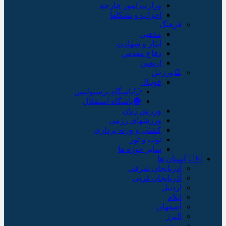
وزارت امور خارجه
احزاب و تشکلها
فرهنگ
مذهبی
ایثار و شهادت
دفاع مقدس
اربعین
🔮ورزش
فوتبال
🔴باشگاه پرسپولیس
🔵باشگاه استقلال
ورزش زنان
ورزشهای رزمی
کشتی و وزنه برداری
توپ و تور
سایر حوزه ها
🇮🇷استان ها
آذربایجان شرقی
آذربایجان غربی
اردبیل
ایلام
اصفهان
البرز
بوشهر