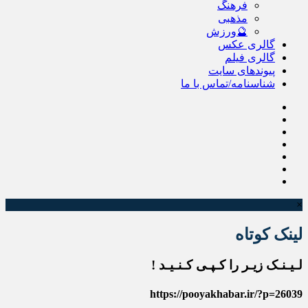
فرهنگ
مذهبی
🔮ورزش
گالری عکس
گالری فیلم
پیوندهای سایت
شناسنامه/تماس با ما
×
لینک کوتاه
لـیـنـک زیـر را کـپـی کـنـیـد !
https://pooyakhabar.ir/?p=26039