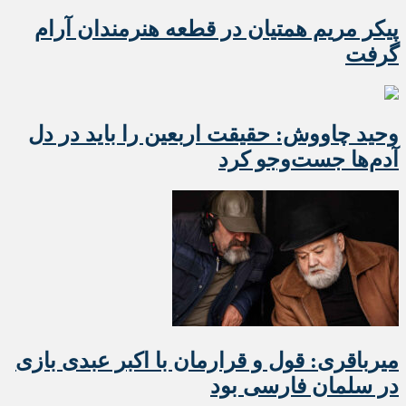
پیکر مریم همتیان در قطعه هنرمندان آرام
گرفت
وحید چاووش: حقیقت اربعین را باید در دل
آدم‌ها جست‌وجو کرد
میرباقری: قول و قرارمان با اکبر عبدی بازی
در سلمان فارسی بود