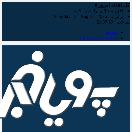
کل
11181
امروز
0
افزونه جلالی را نصب کنید.
برابر با : Saturday - 8 - August - 2026
ساعت :
21:38:00
پیوندها
شناسنامه/تماس با ما