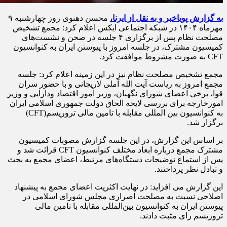
به گزارش پویاخبر و به نقل از ایرنا،
محسن دهنوی روز چهارشنبه ۹
مهرماه ۱۴۰۴ در شبکه اجتماعی ایکس اعلام کرد: مجمع تشخیص
مصلحت نظام پس از برگزاری ۴ جلسه در صحن و نشست‌های
کمیسیون مشترک، در جلسه امروز با پیوستن ایران به کنوانسیون
CFT به صورت مشروط موافقت کرد.
مجمع تشخیص مصلحت نظام نیز در این زمینه اعلام کرد: جلسه
مجمع امروز به ریاست آیت الله آملی لاریجانی و با حضور سران
قوا، برخی اعضای شورای نگهبان، وزیر امور اقتصاد ودارایی و وزیر
امورخارجه برای بررسی لایحه الحاق دولت جمهوری اسلامی ایران
به کنوانسیون بین المللی مقابله با تامین مالی تروریسم(CFT)
برگزار شد.
بر اساس این گزارش، در این جلسه گزارش مصوبات کمیسیون
مشترک مجمع درباره ابعاد مختلف کنوانسیون CFT قرائت شد و
پس از استماع توضیحات دستگاه‌های مرتبط، اعضای مجمع به بحث
و تبادل نظر پرداختند.
این گزارش می افزاید: در نهایت اکثریت اعضای مجمع به پیشنهاد
اصلاحی نسبت به مصلحت اصراری مجلس شورای اسلامی در
پیوستن ایران به کنوانسیون بین‌المللی مقابله با تامین مالی
تروریسم رای مثبت دادند.