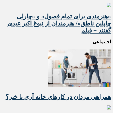
«هنرمندی برای تمام فصول» و «چارلی
چاپلین ناطق»/ هنرمندان از نبوغ اکبر عبدی
گفتند + فیلم
اجـتماعی
همراهی مردان در کارهای خانه آری یا خیر؟