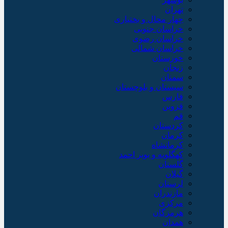
تهران
چهار محال و بختیاری
خراسان جنوبی
خراسان رضوی
خراسان شمالی
خوزستان
زنجان
سمنان
سیستان و بلوچستان
فارس
قزوین
قم
کردستان
کرمان
کرمانشاه
کهگلویه و بویر احمد
گلستان
گیلان
لرستان
مازندران
مرکزی
هرمزگان
همدان