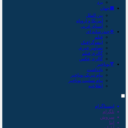
یزد
🟫جهان
بین الملل
آمریکا و اروپاه
آسیای غربی
🔷چندرسانه ای
فیلم
اینفوگرافیک
تصاویر خبری
گالری فیلم
گالری عکس
🔻پویاخبر
یادداشت
پیام تبریک پویاخبر
پیام تسلیت پویاخبر
اطلاعیه
اینستاگرام
تلگرام
سروش
ایتا
آپارات