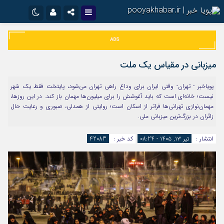
نام کاربری یا نشانی ایمیل
اینستاگرام
تلگرام
سروش
ایتا
میزبانی در مقیاس یک ملت
رمز عبور
آپارات
اپلیکیشن
پویاخبر - تهران- وقتی ایران برای وداع راهی تهران می‌شود، پایتخت فقط یک شهر
نیست؛ خانه‌ای است که باید آغوشش را برای میلیون‌ها مهمان باز کند. در این روزها،
مهمان‌نوازی تهرانی‌ها فراتر از اسکان است؛ روایتی از همدلی، صبوری و رعایت حال
مرا به خاطر بسپار
زائران در بزرگ‌ترین میزبانی ملی.
انتشار :
تیر ۱۳, ۱۴۰۵ - 08:24
کد خبر :
42083