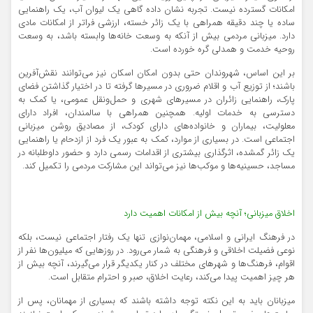
امکانات گسترده نیست. تجربه نشان داده گاهی یک لیوان آب، یک راهنمایی
ساده یا چند دقیقه همراهی با یک زائر خسته، ارزشی فراتر از امکانات مادی
دارد. میزبانی مردمی بیش از آنکه به وسعت خانه‌ها وابسته باشد، به وسعت
روحیه خدمت و همدلی گره خورده است.
بر این اساس، شهروندان حتی بدون امکان اسکان نیز می‌توانند نقش‌آفرین
باشند؛ از توزیع آب و اقلام ضروری در مسیرها گرفته تا در اختیار گذاشتن فضای
پارک، راهنمایی زائران در مسیرهای شهری و حمل‌ونقل عمومی، یا کمک به
دسترسی به خدمات اولیه. همچنین همراهی با سالمندان، افراد دارای
معلولیت، بیماران و خانواده‌های دارای کودک، از مصادیق روشن میزبانی
اجتماعی است. در بسیاری از موارد، کمک به عبور یک فرد از ازدحام یا راهنمایی
یک زائر گمشده، اثرگذاری بیشتری از اقدامات رسمی دارد و حضور داوطلبانه در
مساجد، حسینیه‌ها و موکب‌ها نیز می‌تواند این مشارکت مردمی را تکمیل کند.
اخلاق میزبانی؛ آنچه بیش از امکانات اهمیت دارد
در فرهنگ ایرانی و اسلامی، مهمان‌نوازی تنها یک رفتار اجتماعی نیست، بلکه
نوعی فضیلت اخلاقی و فرهنگی به شمار می‌رود. در روزهایی که میلیون‌ها نفر از
اقوام، فرهنگ‌ها و شهرهای مختلف در کنار یکدیگر قرار می‌گیرند، آنچه بیش از
هر چیز اهمیت پیدا می‌کند، رعایت اخلاق، صبر و احترام متقابل است.
میزبانان باید به این نکته توجه داشته باشند که بسیاری از مهمانان، پس از