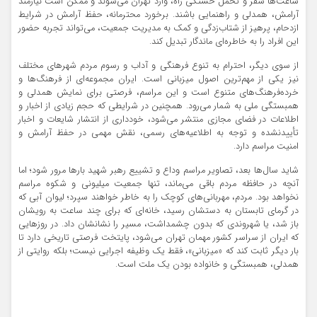
ساعت‌ها سفر و تحمل خستگی راه، وارد تهران می‌شوند و ممکن است نیازمند
آرامش، همدلی و راهنمایی باشند. برخورد محترمانه، حفظ آرامش در شرایط
ازدحام، پرهیز از شتاب‌زدگی و کمک به مدیریت جمعیت، می‌تواند تجربه حضور
این افراد را به خاطره‌ای ماندگار تبدیل کند.
از سوی دیگر، احترام به تنوع فرهنگی و آداب و رسوم مردم شهرهای مختلف
نیز یکی از مهم‌ترین اصول میزبانی است. ایران مجموعه‌ای از فرهنگ‌ها و
خرده‌فرهنگ‌های متنوع است و این مراسم، فرصتی برای نمایش همدلی و
همبستگی ملی به شمار می‌رود. همچنین در شرایطی که حجم زیادی از اخبار و
اطلاعات در فضای مجازی منتشر می‌شود، خودداری از انتشار شایعات و اخبار
تأییدنشده و توجه به اطلاعیه‌های رسمی، نقش مهمی در حفظ آرامش و
امنیت مراسم دارد.
شاید سال‌ها بعد، تصاویر مراسم وداع و تشییع رهبر شهید بارها مرور شود؛ اما
آنچه در حافظه مردم باقی می‌ماند، تنها جمعیت میلیونی و شکوه مراسم
نخواهد بود. مردم، مهربانی‌های کوچک را به خاطر خواهند سپرد؛ لیوان آبی که
در گرمای تابستان به دستشان رسید، خانه‌ای که برای چند ساعت به رویشان
باز شد، یا شهروندی که بدون چشمداشت، مسیر را نشانشان داد. در روزهایی
که ایران از سراسر کشور مهمان تهران می‌شود، پایتخت فرصتی تاریخی دارد تا
بار دیگر ثابت کند که «میزبانی»، فقط یک وظیفه اجرایی نیست؛ بلکه روایتی از
همدلی، همبستگی و خانواده بودن یک ملت است.