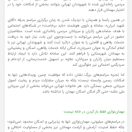
مردمی راه‌اندازی شده تا شهروندان تهرانی بتوانند بخشی از امکانات خود را در
اختیار مهمانان قرار دهند.
در همین راستا و همزمان با نزدیک شدن به زمان برگزاری مراسم بدرقه «آقای
شهید ایران»، سامانه و بازوی هوشمند «باید برخاست» در شبکه‌های اجتماعی
با هدف ساماندهی زائران و میزبانان مردمی راه‌اندازی شده است. متقاضیان
حضور در این مراسم می‌توانند با جست‌وجوی این بات، نیاز خود به دریافت
خدمات رفاهی و اقامتی را به عنوان «زائر» ثبت کنند و شهروندان تهرانی نیز با
اعلام آمادگی به عنوان «میزبان»، امکان ارائه خدمات رفاهی، اسکان و پشتیبانی
به مهمانان شهرستانی را فراهم کنند. این سامانه تلاش دارد با ایجاد ارتباط
مستقیم میان زائران و میزبانان، علاوه بر تسهیل خدمت‌رسانی، از ازدحام و
سردرگمی احتمالی نیز جلوگیری کند.
اما تجربه مراسم‌های بزرگ نشان داده که موفقیت چنین رویدادهایی تنها به
امکانات رسمی وابسته نیست؛ بلکه به میزان مشارکت مردم و رعایت اصول
میزبانی جمعی بستگی دارد. هر خانواده تهرانی می‌تواند بخشی از این میزبانی
ملی باشد؛ حتی اگر امکان اسکان مهمان را نداشته باشد.
مهمان‌نوازی فقط باز کردن در خانه نیست
در مراسم‌های میلیونی، مهمان‌نوازی تنها به پذیرایی و اسکان محدود نمی‌شود؛
بلکه حفظ امنیت، آرامش و کرامت مهمانان نیز بخشی از مسئولیت اخلاقی و