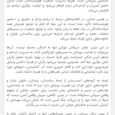
اجتماعی میزبانان است. هرچه مدیریت جمعیت هوشمندانه‌تر باشد، امکان
حضور ایمن‌تر و گسترده‌تر مردم فراهم می‌شود و کیفیت برگزاری مراسم نیز
افزایش می‌یابد.
بر همین اساس، در اطلاعیه‌های مرتبط با مراسم وداع و تشییع بر «حضور
هوشمندانه» تأکید شده است؛ به این معنا که الزام به تجمع همزمان همه
شرکت‌کنندگان در یک نقطه یا زمان وجود ندارد و توزیع جمعیت در مسیرهای
مختلف، علاوه بر کاهش ازدحام، شرایط امن‌تری برای سالمندان، بانوان و
خانواده‌های دارای کودک ایجاد می‌کند.
در این میان، نقش میزبانان تهرانی تنها به اسکان محدود نیست. آن‌ها
می‌توانند با هدایت مهمانان به مسیرهای کم‌تراکم‌تر، کمک به مدیریت ازدحام و
فراهم کردن امکان استراحت برای افراد خسته، در بهبود تجربه حضور زائران
نقش مؤثری ایفا کنند. همچنین توصیه می‌شود زائران از همراه داشتن وسایل
غیرضروری خودداری کنند و اقلام ضروری مانند آب آشامیدنی، داروهای مورد
نیاز، کارت شناسایی و اطلاعات تماس همراهان را به همراه داشته باشند.
توجه به گروه‌های آسیب‌پذیر از جمله سالمندان، بیماران، بانوان باردار و
خانواده‌های دارای کودک نیز اهمیت ویژه‌ای دارد؛ چرا که کمک به جابه‌جایی،
همراهی در مسیر و اختصاص زمان مناسب برای حضور، بخشی از مفهوم
واقعی میزبانی مسئولانه است. در چنین نگاهی، میزبان واقعی کسی نیست که
صرفاً در خانه خود را باز می‌کند، بلکه کسی است که تلاش می‌کند مهمانش با
آرامش، امنیت و خاطره‌ای خوش این تجربه را پشت سر بگذارد.
از سوی دیگر، میزبانی در چنین رویدادهایی تنها در اختیار داشتن خانه یا