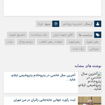
تحریریه پویاخبر
ایرنا
ارسال :
منبع :
آقای شهید ایران
باید برخاست
تشییع شهید
برچسب ها
رهبر شهید
رهبرشهید
شهادت رهبر انقلاب
مراسم وداع
ملت
میزبانی
یک ملت
نوشته های مشابه
آخرین سال خادمی در پتروخادم پتروشیمی ایلام،
شاید …
ثبت رکورد جهانی جابه‌جایی زائران در مرز مهران