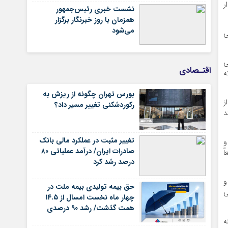
ر
نشست خبری رئیس‌جمهور
همزمان با روز خبرنگار برگزار
می‌شود
ی
ی
اقتـصادی
ه
بورس تهران چگونه از ریزش به
ز
رکوردشکنی تغییر مسیر داد؟
د
تغییر مثبت در عملکرد مالی بانک
و
صادرات ایران/ درآمد عملیاتی ۸۰
ً
درصد رشد کرد
و
حق بیمه تولیدی بیمه ملت در
ی
چهار ماه نخست امسال از ۱۴.۵
همت گذشت/ رشد ۹۰ درصدی
نسبت به مدت مشابه سال
ه