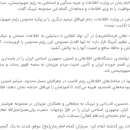
امام زمان در وزارت اطلاعات و ضربه سنگین و استثنایی به رژیم صهیونیستی، سردا
وفقیت را به وزیر اطلاعات و مجاهدان گمنام این مجموعه تبریک گفت.
ان در وزارت اطلاعات، زخم غیرقابل ترمیم دیگری را بر پیکره منحوس رژیم صهیون
یا تکذیب نیست.
ه تعالی فرجه‌الشریف) در آن نهاد انقلابی با دستیابی به اطلاعات حساس و حیات
ظیم آمریکا قرار دارد؛ نه تنها اقتدار مصنوعی این رژیم منحوس را فروریخت، ک
ش و حافظ منافع و امنیت آنها را به چالش کشید.
توانمندی دستگاه‌های اطلاعاتی و امنیتی جمهوری اسلامی ایران را در پاسداری ا
ن قسم خورده ایران و تأمین امنیت مردم عزیزمان به منصه ظهور رساند و سن
 صهیونیستی شد.
وذ در ساختارهای اطلاعاتی رژیم غاصب در جغرافیای بسیار محدود، سراسر امنیتی 
دجه‌های نامحدود هزینه می‌کنند تا امنیتشان را غیرقابل خدشه نشان دهند؛ قطعا
تحسین، قدردانی و تبریک به جنابعالی و همکاران عزیزتان در مجموعه هوشیار 
 کیان جمهوری اسلامی ایران را در ظلّ توجهات حضرت ولی‌عصر(عجل‌الله تعال
 امام خامنه‌ای (مدظله العالی) مسئلت داریم.
 روز گذشته اعلام کرد: سربازان گمنام امام زمان(عج) موفق شدند به یک گنجین