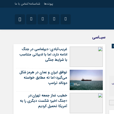
پیوندها
شناسنامه/تماس با ما
ویژه خبری
نام کاربری یا نشانی ایمیل
اینستاگرام
سیـاسی
جامعه
تلگرام
غریب‌آبادی: دیپلماسی در جنگ
اقتصاد
ادامه دارد، اما با ادبیاتی متناسب
رمز عبور
سروش
سیاسی
با شرایط جنگی
فرهنگ
ایتا
توافق ایران و عمان در هرمز شکل
مرا به خاطر بسپار
آپارات
می‌گیرد؛ اما نه مطابق خواسته
دونالد ترامپ
ی
اپلیکیشن
خطیب نماز جمعه تهران:در
«جنگ اخیر» شکست دیگری را به
آمریکا تحمیل کردیم