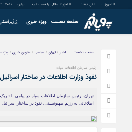
امروز
کل
افزونه جلالی را نصب کنید.
برابر با : Sunday - 9 - August - 2026
11181
0
صفحه نخست
ویژه خبری
🇮🇷استان ها
اخبار
چند رسانه
جامعه
گالری فیلم
صفحه نخست
اخبار
/
تهران
/
سیاسی
/
عناوین خبری
/
ویژه خ
اقتصاد
گالری عکس
سیاسی
حساب مشتری
رئیس سازمان اطلاعات سپاه:
نفوذ وزارت اطلاعات در ساختار اسرائی
فرهنگ
تهران- رئیس سازمان اطلاعات سپاه در پیامی با تبریک
اطلاعاتی به رژیم صهیونیستی، نفوذ در ساختار اسرائیل ر