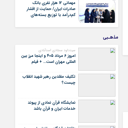
گذشته
مهمانی ۱۲ هزار نفری بانک
صادرات ایران/ حمایت از اقشار
کم‌درآمد با توزیع بسته‌های
معیشتی
مذهـبی
سیدداود سجادی اسدآبادی
امروز ۶ مرداد ۴۰۵ و اینجا مرز بین
المللی مهران است… + فیلم
تکلیف مقلدین رهبر شهید انقلاب
چیست؟
نمایشگاه قرآن نمادی از پیوند
خدمات ایران و قرآن باشد