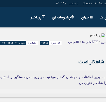
ساعت :
13:16:39
🟫جهان
🔷چندرسانه ای
🔻پویاخبر
دسترسی سریع
پیوندها
شناسنامه/تماس با ما
گروه اجتماعی
بری
/
🇮🇷استان ها
/
🟥سیاسی
کد خبر :
21301
انتشار :
خرداد ۱۹, ۱۴۰۴ - 19:44
پیوندهای سایت
گروه اقتصاد
سبد خريد
گروه سیاسی
ل شاهکار است
برگه دو ستونه
گروه فرهنگ
 به وزیر اطلاعات و مجاهدان گمنام موفقیت در ورود ضربه سنگین و استثنای
ا شاهکار عنوان کرد.