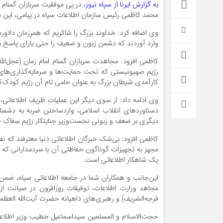
به گزارش ایرنا از سپاه نیوز،
در پی موفقیت سربازان گمنام 
محمد کاظمی رئیس سازمان اطلاعات سپاه در پیامی، این م
وی اضافه کرد: خداوند بزرگ را شاکریم که همرزمان دلاورم
وارد آوردند که دشمن زبون و ضعیف را حتی یارای پاسخ 
کاظمی افزود: مجاهدت سربازان گمنام امام زمان (عجل‌الل
رژیم صهیونیستی که تحت حمایت‌ها و سرمایه‌گذاری‌های ع
کارآمدی شیطان بزرگ به عنوان حامی تام آن رژیم کودک‌ک
وی ادامه داد: از سوی دیگر این عملیات ظریف اطلاعاتی، 
دستاوردهای انقلاب اسلامی، واردساختن ضربه به دشمنا
دیگری بر ضعف و زبونی نخست‌وزیر جنایتکار رژیم سفاک
کاظمی افزود: بی‌شک خبرگان اطلاعاتی دنیا معترفند که نف
مجهز به تجهیزات گوناگون حفاظتی آن با سردمدارانی که بو
یک شاهکار اطلاعاتی است.
این‌جانب و همکاران شما در جامعه اطلاعاتی سپاه، ضمن 
مجاهد وزارت اطلاعات، توفیقات روزافزون در صیانت از
فرجه‌الشریف) و رهبری‌های داهیانه حضرت آیت‌الله العظمی
حجت‌الاسلام و المسلمین سیداسماعیل خطیب وزیر اطلاعات