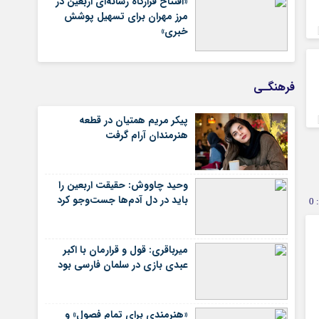
«افتتاح قرارگاه رسانه‌ای اربعین در
مرز مهران برای تسهیل پوشش
خبری»
فرهنگـی
پیکر مریم همتیان در قطعه
هنرمندان آرام گرفت
وحید چاووش: حقیقت اربعین را
باید در دل آدم‌ها جست‌وجو کرد
0
میرباقری: قول و قرارمان با اکبر
عبدی بازی در سلمان فارسی بود
«هنرمندی برای تمام فصول» و