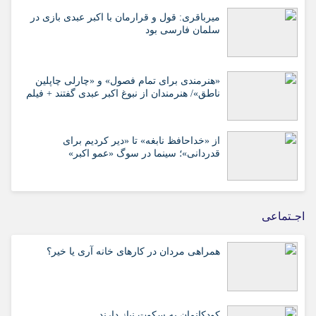
میرباقری: قول و قرارمان با اکبر عبدی بازی در
سلمان فارسی بود
«هنرمندی برای تمام فصول» و «چارلی چاپلین
ناطق»/ هنرمندان از نبوغ اکبر عبدی گفتند + فیلم
از «خداحافظ نابغه» تا «دیر کردیم برای
قدردانی»؛ سینما در سوگ «عمو اکبر»
اجـتماعی
همراهی مردان در کارهای خانه آری یا خیر؟
کودکانمان به سکوت نیاز دارند