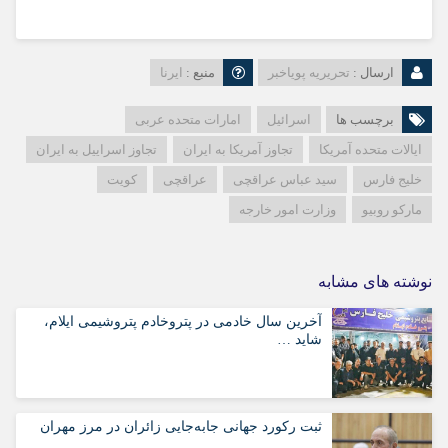
ارسال :
تحریریه پویاخبر
منبع :
ایرنا
برچسب ها
اسرائیل
امارات‌ متحده ‌عربی
ایالات متحده آمریکا
تجاوز آمریکا به ایران
تجاوز اسراییل به ایران
خلیج فارس
سید عباس عراقچی
عراقچی
کویت
مارکو روبیو
وزارت امور خارجه
نوشته های مشابه
آخرین سال خادمی در پتروخادم پتروشیمی ایلام،
شاید …
ثبت رکورد جهانی جابه‌جایی زائران در مرز مهران