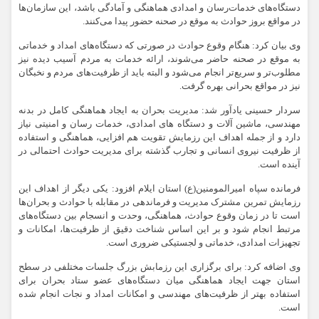
دستگاه‌های خدمات‌رسان و امدادی هماهنگی و آمادگی باشد، این سازمان‌ها
در مواقع بروز حوادث به موقع در صحنه حضور پیدا می‌کنند.
وی بیان کرد: هنگام وقوع حوادث در صورتی که دستگاه‌های امداد و خدماتی
به موقع در صحنه حاضر می‌شوند، ارائه خدمات به مردم آسیب دیده نیز
مطلوب‌تر و سریع‌تر انجام می‌شود و البته باید از ظرفیت‌های مردم و نخبگان
نیز در مواقع بحرانی بهره گرفت.
سردار حسینی یادآور شد: مدیریت بحران به ایجاد هماهنگی کامل در بدنه
مهندسی، ماشین آلات و دستگاه های امدادی، خدمات رسان و امنیتی نیاز
دارد و از جمله اهداف این رزمایش تقویت هم افزایی، هماهنگی و استفاده
از ظرفیت نیروی انسانی و تجارب گذشته برای مدیریت حوادث احتمالی در
آینده است.
فرمانده سپاه امیرالمومنین(ع) استان ایلام افزود: یکی دیگر از اهداف این
رزمایش تمرین مشترک مدیریت و فرماندهی در مقابله با حوادث و بحران‌ها
است تا در زمان وقوع حوادث، هماهنگی، وحدت و انسجام بین دستگاه‌های
مرتبط انجام شود و بر این اساس شناخت دقیق از ظرفیت‌ها، امکانات و
تجهیزات امدادی، خدماتی و لجستیکی ضروری است.
وی اضافه کرد: برای برگزاری این رزمابش بزرگ جلسات مختلفی در سطح
استان جهت ایجاد هماهنگی میان دستگاه‌های عضو ستاد بحران برای
استفاده بهتر از ظرفیت‌های مهندسی و امکانات امداد و نجات انجام شده
است.