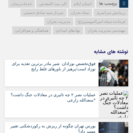
برچسب ها
استان ایلام
الی بیت المقدس
خدمات‌رسان
رزمایش سراسری
ستاد بحران
سردار سید صادق حسینی
فرمانده سپاه امیرالمومنین(ع)
مدیریت بحران
مهندسی مدیریت بحران
نهادهای امدادی
هماهنگی و هم‌افزایی
نوشته های مشابه
فوق‌تخصص نوزادان: شیر مادر برترین تغذیه برای
نوزاد است/پرهیز از باورهای غلط رایج
عملیات نصر ۲ چه تاثیری در معادلات جنگ داشت؟
*سعدالله زارعی
بورس تهران چگونه از ریزش به رکوردشکنی تغییر
مسیر داد؟