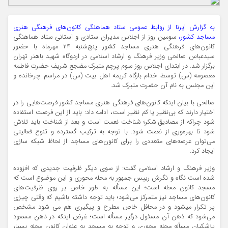
به گزارش ایرنا از روابط عمومی ستاد هماهنگی کانون‌های فرهنگی هنری
مساجد کشور،
سومین روز از اجلاس مدیران ستادی و استانی ستاد هماهنگی
کانون‌های فرهنگی هنری مساجد کشور پنج‌شنبه ۲۴ مهرماه با حضور
سیدعباس صالحی وزیر فرهنگ و ارشاد اسلامی در اردوگاه شهید باهنر تهران
برگزار شد. در ابتدای اجلاس روز سوم پرچم متبرک مضجع شریف حضرت فاطمه
معصومه (س) توسط خدام بارگاه کریمه اهل بیت (س) در مراسم چرخانده و
این مجلس به نام آن حضرت متبرک شد.
صالحی با بیان اینکه کانون‌های فرهنگی هنری مساجد کشور فرصت‌هایی را در
اختیار دارند که بی‌نظیر یا کم نظیر است، ادامه داد: باید از این فرصت استفاده
شود چراکه از مصادیق شکر؛ شناخت نعمت است و بعد از شناخت باید تلاش
شود تا بهره‌وری از نعمت شود. با توجه به ترکیب گسترده و تنوع فعالیتی
می‌توان عرصه‌های متعددی را برای کانون‌های مساجد از لحاظ شبکه سازی
ایجاد کرد.
وزیر فرهنگ و ارشاد اسلامی گفت: از سوی دیگر ظرفیت جدیدی که افزوده
شده است نگاه و نگرش رییس جمهور به محله محوری و این موضوع است که
مسجد کانون محله است؛ این مسأله به طور خاص بر روی ظرفیت‌های
کانون‌های مساجد نیز متمرکز می‌شود؛ باید توجه داشته باشیم که وقتی چیزی
پر تکرار میشود و در محافل خاص مطرح و پیگیری هم می شود مشخص
می‌شود که ذهن آن مسئول درگیر مسأله است؛ غرض اینکه در ذهن مسعود
پزشکیان مسأله محله محوری و توجه به مسجد به عنوان کانون محله بسیار