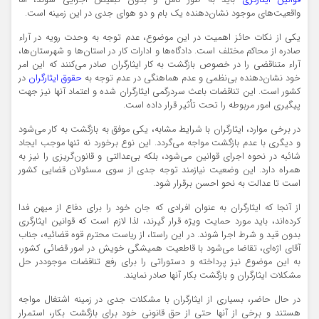
قوانین ایثارگری
باید به طور کامل و بدون تبعیض اجرایی شوند، اما
واقعیت‌های موجود نشان‌دهنده یک بام و دو هوای جدی در این زمینه است.
یکی از نکات حائز اهمیت در این موضوع، عدم توجه به وحدت رویه در آراء
صادره از محاکم مختلف است. دادگاه‌ها و ادارات کار در استان‌ها و شهرستان‌ها،
آراء متناقضی را در خصوص بازگشت به کار ایثارگران صادر می‌کنند که این امر
خود نشان‌دهنده بی‌نظمی و عدم هماهنگی در عدم توجه به
حقوق ایثارگران
در
کشور است. این تناقضات باعث سردرگمی ایثارگران شده و اعتماد آنها نیز جهت
پیگیری امور مربوطه را تحت تأثیر قرار داده است.
در برخی موارد، ایثارگران با شرایط مشابه، یکی موفق به بازگشت به کار می‌شود
و دیگری با عدم بازگشت مواجه می‌گردد. این نوع برخورد نه تنها موجب ایجاد
شائبه در نحوه اجرای قوانین می‌شود، بلکه بی‌عدالتی و قانون‌گریزی را نیز به
همراه دارد. این وضعیت نیازمند توجه جدی از سوی مسئولان قضایی کشور
است تا عدالت به نحو احسن برقرار شود.
از آنجا که ایثارگران به عنوان افرادی که جان خود را برای دفاع از میهن فدا
کرده‌اند، باید مورد حمایت ویژه قرار گیرند، لذا لازم است که قوانین ایثارگری
بدون قید و شرط اجرا شوند. در این راستا، از ریاست محترم قوه قضائیه، جناب
آقای اژه‌ای، تقاضا می‌شود با قاطعیت همیشگی خویش در امور قضائی کشور،
به این موضوع نیز پرداخته و دستوراتی را برای رفع تناقضات موجوددر حل
مشکلات ایثارگران و بازگشت بکار آنها صادر نمایند.
در حال حاضر، بسیاری از ایثارگران با مشکلات جدی در زمینه اشتغال مواجه
هستند و برخی از آنها حتی از حق قانونی خود برای بازگشت بکار، استمرار