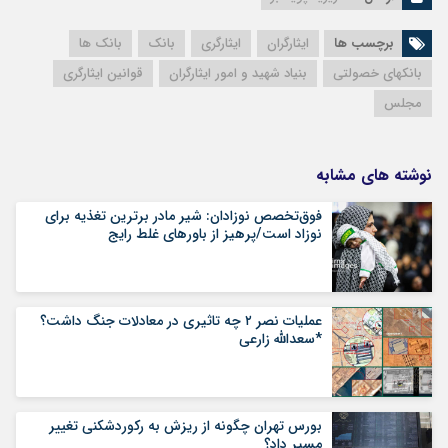
برچسب ها
ایثارگران
ایثارگری
بانک
بانک ها
بانکهای خصولتی
بنیاد شهید و امور ایثارگران
قوانین ایثارگری
مجلس
نوشته های مشابه
فوق‌تخصص نوزادان: شیر مادر برترین تغذیه برای
نوزاد است/پرهیز از باورهای غلط رایج
عملیات نصر ۲ چه تاثیری در معادلات جنگ داشت؟
*سعدالله زارعی
بورس تهران چگونه از ریزش به رکوردشکنی تغییر
مسیر داد؟