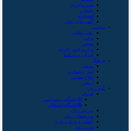
نفت و انرژی
تبلیغات
استخدام
آگهی های دولتی
سیاسی
رهبر انقلاب
دولت
مجلس
وزارت امور خارجه
احزاب و تشکلها
فرهنگ
مذهبی
ایثار و شهادت
دفاع مقدس
اربعین
🔮ورزش
فوتبال
🔴باشگاه پرسپولیس
🔵باشگاه استقلال
ورزش زنان
ورزشهای رزمی
کشتی و وزنه برداری
توپ و تور