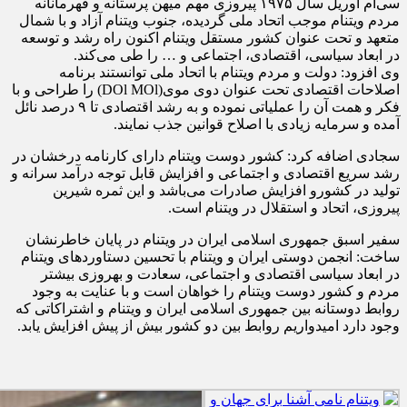
سی‌ام آوریل سال ۱۹۷۵ پیروزی مهم میهن پرستانه و قهرمانانه
مردم ویتنام موجب اتحاد ملی گردیده، جنوب ویتنام آزاد و با شمال
متعهد و تحت عنوان کشور مستقل ویتنام اکنون راه رشد و توسعه
در ابعاد سیاسی، اقتصادی، اجتماعی و … را طی می‌کند.
وی افزود: دولت و مردم ویتنام با اتحاد ملی توانستند برنامه
اصلاحات اقتصادی تحت عنوان دوی موی(DOl MOl) را طراحی و با
فکر و همت آن را عملیاتی نموده و به رشد اقتصادی تا ۹ درصد نائل
آمده و سرمایه زیادی با اصلاح قوانین جذب نمایند.
سجادی اضافه کرد: کشور دوست ویتنام دارای کارنامه درخشان در
رشد سریع اقتصادی و اجتماعی و افزایش قابل توجه درآمد سرانه و
تولید در کشورو افزایش صادرات می‌باشد و این ثمره شیرین
پیروزی، اتحاد و استقلال در ویتنام است.
سفیر اسبق جمهوری اسلامی ایران در ویتنام در پایان خاطرنشان
ساخت: انجمن دوستی ایران و ویتنام با تحسین دستاوردهای ویتنام
در ابعاد سیاسی اقتصادی و اجتماعی، سعادت و بهروزی بیشتر
مردم و کشور دوست ویتنام را خواهان است و با عنایت به وجود
روابط دوستانه بین جمهوری اسلامی ایران و ویتنام و اشتراکاتی که
وجود دارد امیدواریم روابط بین دو کشور بیش از پیش افزایش یابد.