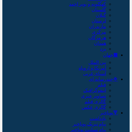
کهگلویه و بویر احمد
گلستان
گیلان
لرستان
مازندران
مرکزی
هرمزگان
همدان
یزد
🟫جهان
بین الملل
آمریکا و اروپاه
آسیای غربی
🔷چندرسانه ای
فیلم
اینفوگرافیک
تصاویر خبری
گالری فیلم
گالری عکس
🔻پویاخبر
یادداشت
پیام تبریک پویاخبر
پیام تسلیت پویاخبر