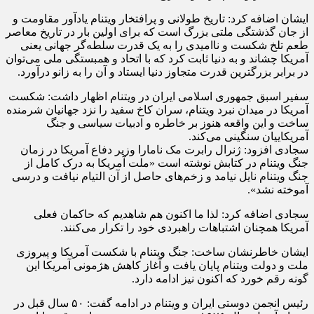
ایشان اضافه کرد: تاریخ طولانی و پرافتخار ویتنام یادآور مقاومت و
از جان گذشتگی ملتی بزرگ است که برای اولین بار در تاریخ معاصر
طعم تلخ شکست و ناامیدی را به یک قدرت سلطه‌گر جهانی یعنی
آمریکا چشاند و به دنیا ثابت کرد که با اتحاد و همبستگی ملی می‌توان
در برابر بزرگترین قدرت متجاوز دنیا ایستاد و آن را به زانو درآورد.
سفیر اسبق جمهوری اسلامی ایران در ویتنام اظهار داشت: شکست
آمریکا در میدان نبرد ویتنام، سران کاخ سفید را نزد جهانیان شرمنده
ساخت و این واقعه هنوز بر خاطره و ادبیات سیاسی و جنگ
آمریکاییان سنگینی می‌کند.
سجادی افزود: ژنرال رابرت مک نامارا وزیر دفاع آمریکا در زمان
جنگ ویتنام در کتابش نوشته است «ملت آمریکا به درک کامل از
جنگ ویتنام نایل نیامد و زخم‌های حاصل از آن التیام نیافت و درسی
آموخته نشد».
سجادی اضافه کرد: لذا ما اکنون هم شاهدیم که حاکمان فعلی
آمریکا همچنان اشتباهات راهبردی خود را تکرار می‌کنند.
ایشان خاطرنشان ساخت: جنگ ویتنام با شکست آمریکا و پیروزی
ملت و دولت ویتنام پایان یافت و آغاز کاهش هژمونی آمریکا این
گونه رقم خورد که اکنون نیز ادامه دارد.
رئیس انجمن دوستی ایران و ویتنام در ادامه گفت: ۵۰ سال قبل در