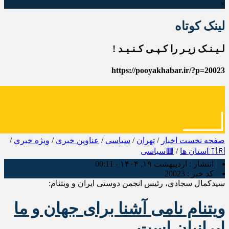
×
لینک کوتاه
لـیـنـک زیـر را کـپـی کـنـیـد !
https://pooyakhabar.ir/?p=20023
صفحه نخست
اخبار
/
تهران
/
سیاسی
/
عناوین خبری
/
ویژه خبری
/
🇮🇷استان ها
/
🟥سیاسی
انتشار :
اردیبهشت ۱۹, ۱۴۰۴ - 00:11
کد خبر :
20023
سیدکمال سجادی، رئیس انجمن دوستی ایران و ویتنام:
ویتنام نامی آشنا برای جهان و ما
ایرانیان است