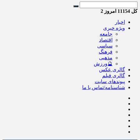
کل
11154
امروز
2
اخبار
ویژه خبری
جامعه
اقتصاد
سیاسی
فرهنگ
مذهبی
🔮ورزش
گالری عکس
گالری فیلم
پیوندهای سایت
شناسنامه/تماس با ما