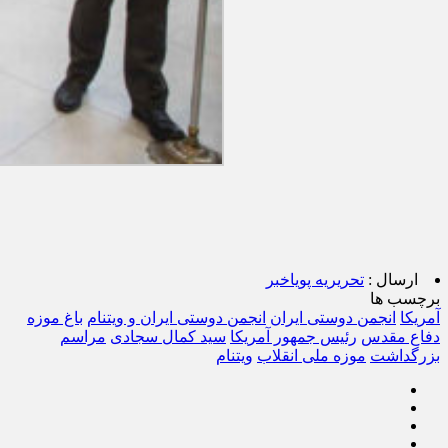
ارسال :
تحریریه پویاخبر
برچسب ها
آمریکا
انجمن دوستی ایران
انجمن دوستی ایران و ویتنام
باغ موزه
دفاع مقدس
رئیس جمهور آمریکا
سید کمال سجادی
مراسم
بزرگداشت
موزه ملی انقلاب
ویتنام