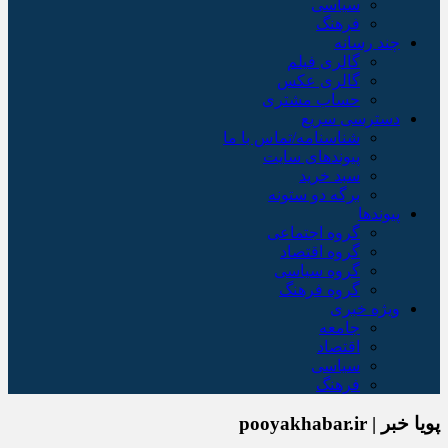
سیاسی
فرهنگ
چند رسانه
گالری فیلم
گالری عکس
حساب مشتری
دسترسی سریع
شناسنامه/تماس با ما
پیوندهای سایت
سبد خريد
برگه دو ستونه
پیوندها
گروه اجتماعی
گروه اقتصاد
گروه سیاسی
گروه فرهنگ
ویژه خبری
جامعه
اقتصاد
سیاسی
فرهنگ
پویا خبر | pooyakhabar.ir