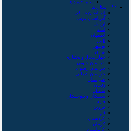
سایر حوزه ها
🇮🇷استان ها
آذربایجان شرقی
آذربایجان غربی
اردبیل
ایلام
اصفهان
البرز
بوشهر
تهران
چهار محال و بختیاری
خراسان جنوبی
خراسان رضوی
خراسان شمالی
خوزستان
زنجان
سمنان
سیستان و بلوچستان
فارس
قزوین
قم
کردستان
کرمان
کرمانشاه