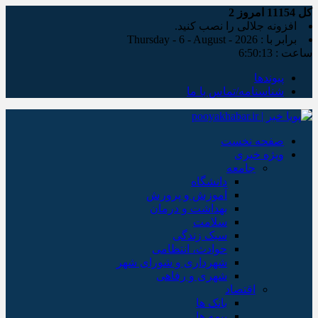
کل
11154
امروز
2
افزونه جلالی را نصب کنید.
برابر با : Thursday - 6 - August - 2026
ساعت :
6:50:14
پیوندها
شناسنامه/تماس با ما
صفحه نخست
ویژه خبری
جامعه
دانشگاه
آموزش و پرورش
بهداشت و درمان
سلامت
سبک زندگی
حوادث، انتظامی
شهرداری و شورای شهر
شهری و رفاهی
اقتصاد
بانک ها
بیمه ها