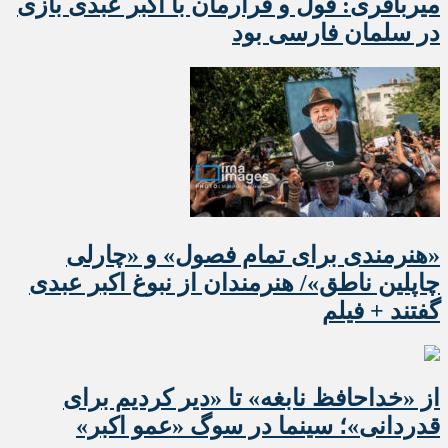
میرباقری: قول و قرارمان با اکبر عبدی بازی
در سلمان فارسی بود
«هنرمندی برای تمام فصول» و «چارلی
چاپلین ناطق»/ هنرمندان از نبوغ اکبر عبدی
گفتند + فیلم
از «خداحافظ نابغه» تا «دیر کردیم برای
قدردانی»؛ سینما در سوگ «عمو اکبر»