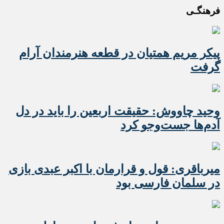
فرهنگـی
پیکر مریم همتیان در قطعه هنرمندان آرام
گرفت
وحید چاووش: حقیقت اربعین را باید در دل
آدم‌ها جست‌وجو کرد
میرباقری: قول و قرارمان با اکبر عبدی بازی
در سلمان فارسی بود