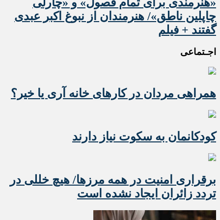
«هنرمندی برای تمام فصول» و «چارلی
چاپلین ناطق»/ هنرمندان از نبوغ اکبر عبدی
گفتند + فیلم
اجـتماعی
همراهی مردان در کارهای خانه آری یا خیر؟
کودکانمان به سکوت نیاز دارند
برقراری امنیت در همه مرزها/ هیچ‌ خللی در
تردد زائران ایجاد نشده است