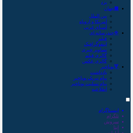
یزد
🟫جهان
بین الملل
آمریکا و اروپاه
آسیای غربی
🔷چندرسانه ای
فیلم
اینفوگرافیک
تصاویر خبری
گالری فیلم
گالری عکس
🔻پویاخبر
یادداشت
پیام تبریک پویاخبر
پیام تسلیت پویاخبر
اطلاعیه
اینستاگرام
تلگرام
سروش
ایتا
آپارات