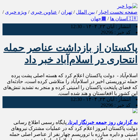
صفحه نخست
اخبار
/
بین الملل
/
تهران
/
عناوین خبری
/
ویژه خبری
/
🇮🇷استان ها
/
🟫جهان
انتشار :
آبان ۲۳, ۱۴۰۴ - 12:30
کد خبر :
29296
پاکستان از بازداشت عناصر حمله
انتحاری در اسلام‌آباد خبر داد
اسلام‌آباد - دولت پاکستان اعلام کرد که هسته اصلی پشت پرده
حمله تروریستی اخیر در اسلام‌آباد را متلاشی کرده است، حادثه‌ای
که فضای پایتخت پاکستان را امنیتی کرده و منجر به تشدید تنش‌های
این کشور با افغانستان و هند شده است.
انتشار :
آبان ۲۳, ۱۴۰۴ - 12:30
کد خبر :
29296
به گزارش روز جمعه خبرنگار ایرنا،
پایگاه رسمی اطلاع رسانی
دولت پاکستان امروز اعلام کرد که در عملیات مشترک نیروهای
امنیتی و دایره مبارزه با تروریسم چهار نفر از عناصر اصلی حمله