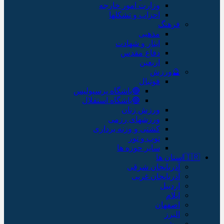
وزارت امور خارجه
احزاب و تشکلها
فرهنگ
مذهبی
ایثار و شهادت
دفاع مقدس
اربعین
🔮ورزش
فوتبال
🔴باشگاه پرسپولیس
🔵باشگاه استقلال
ورزش زنان
ورزشهای رزمی
کشتی و وزنه برداری
توپ و تور
سایر حوزه ها
🇮🇷استان ها
آذربایجان شرقی
آذربایجان غربی
اردبیل
ایلام
اصفهان
البرز
بوشهر