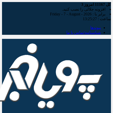
کل
11167
امروز
3
افزونه جلالی را نصب کنید.
برابر با : Friday - 7 - August - 2026
ساعت :
13:25:27
پیوندها
شناسنامه/تماس با ما