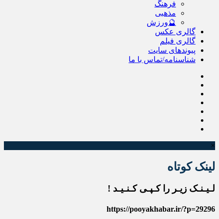
فرهنگ
مذهبی
🔮ورزش
گالری عکس
گالری فیلم
پیوندهای سایت
شناسنامه/تماس با ما
×
لینک کوتاه
لـیـنـک زیـر را کـپـی کـنـیـد !
https://pooyakhabar.ir/?p=29296