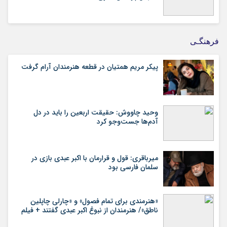
فرهنگـی
پیکر مریم همتیان در قطعه هنرمندان آرام گرفت
وحید چاووش: حقیقت اربعین را باید در دل
آدم‌ها جست‌وجو کرد
میرباقری: قول و قرارمان با اکبر عبدی بازی در
سلمان فارسی بود
«هنرمندی برای تمام فصول» و «چارلی چاپلین
ناطق»/ هنرمندان از نبوغ اکبر عبدی گفتند + فیلم