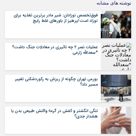
نوشته های مشابه
فوق‌تخصص نوزادان: شیر مادر برترین تغذیه برای
نوزاد است/پرهیز از باورهای غلط رایج
عملیات نصر ۲ چه تاثیری در معادلات جنگ داشت؟
*سعدالله زارعی
بورس تهران چگونه از ریزش به رکوردشکنی تغییر
مسیر داد؟
تنگی انگشتر و کفش در گرما؛ واکنش طبیعی بدن یا
هشدار جدی؟