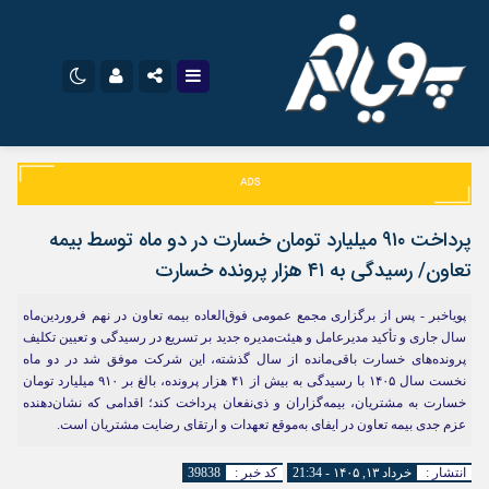
اینستاگرام
نام کاربری یا نشانی ایمیل
تلگرام
سروش
ایتا
پرداخت ۹۱۰ میلیارد تومان خسارت در دو ماه توسط بیمه
رمز عبور
آپارات
اپلیکیشن
تعاون/ رسیدگی به ۴۱ هزار پرونده خسارت
پویاخبر - پس از برگزاری مجمع عمومی فوق‌العاده بیمه تعاون در نهم فروردین‌ماه
سال جاری و تأکید مدیرعامل و هیئت‌مدیره جدید بر تسریع در رسیدگی و تعیین تکلیف
مرا به خاطر بسپار
پرونده‌های خسارت باقی‌مانده از سال گذشته، این شرکت موفق شد در دو ماه
نخست سال ۱۴۰۵ با رسیدگی به بیش از ۴۱ هزار پرونده، بالغ بر ۹۱۰ میلیارد تومان
خسارت به مشتریان، بیمه‌گزاران و ذی‌نفعان پرداخت کند؛ اقدامی که نشان‌دهنده
عزم جدی بیمه تعاون در ایفای به‌موقع تعهدات و ارتقای رضایت مشتریان است.
انتشار :
خرداد ۱۳, ۱۴۰۵ - 21:34
کد خبر :
39838