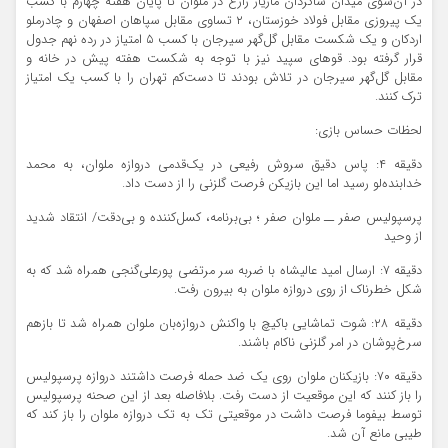
در آن‌سوی میدان شاگردان مازیار زارع در ملوان تا پایان هفته چهارم با کسب
یک پیروزی مقابل فولاد خوزستان، ۲ تساوی مقابل سپاهان اصفهان و چادرملو
اردکان و یک شکست مقابل گل‌گهر سیرجان با کسب ۵ امتیاز در رده نهم جدول
قرار گرفته بود. قوهای سپید نیز با توجه به شکست هفته پیش در خانه و
مقابل گل‌گهر سیرجان در تلاش بودند تا دست‌کم تهران را با کسب یک امتیاز
ترک کنند.
لحظات حساس بازی:
دقیقه ۴: پاس دقیق سروش رفیعی در یک‌قدمی دروازه ملوان، به محمد
خدابنده‌لو رسید اما این بازیکن فرصت گلزنی را از دست داد.
پرسپولیس صفر ــ ملوان صفر ؛ بی‌برنامه، کسل‌کننده و بی‌دقت/ انتقاد شدید
از وحید
دقیقه ۷: ارسال امید عالیشاه با ضربه سر مرتضی پورعلی‌گنجی همراه شد که به
شکل خطرناک از روی دروازه ملوان به بیرون رفت.
دقیقه ۲۸: شوت تماشایی باکیچ با واکنش دروازه‌بان ملوان همراه شد تا بازهم
سرخ‌پوشان در امر گلزنی ناکام باشند.
دقیقه ۷۰: بازیکنان ملوان روی یک ضد حمله فرصت داشتند دروازه پرسپولیس
را باز کنند که این موقعیت از دست رفت. بلافاصله بعد از این صحنه پرسپولیس
توسط بیفوما فرصت داشت در موقعیتی تک به تک دروازه ملوان را باز کند که
طیبی مانع آن شد.