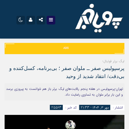
نام کاربری یا نشانی ایمیل
اینستاگرام
تلگرام
سروش
ایتا
لیگ برتر فوتبال؛
رمز عبور
پرسپولیس صفر ــ ملوان صفر ؛ بی‌برنامه، کسل‌کننده و
آپارات
اپلیکیشن
بی‌دقت/ انتقاد شدید از وحید
تهران-پرسپولیس در هفته پنجم رقابت‌های لیگ برتر باز هم نتوانست به پیروزی برسد
مرا به خاطر بسپار
و این‌ بار برابر ملوان به تساوی رضایت داد.
انتشار :
مهر ۳, ۱۴۰۴ - 21:33
کد خبر :
25563