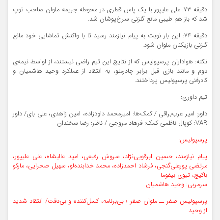
دقیقه ۷۳: علی علیپور با یک پاس قطری در محوطه جریمه ملوان صاحب توپ
شد که باز هم طیبی مانع گلزنی سرخ‌پوشان شد.
دقیقه ۷۴: این‌ بار نوبت به پیام نیازمند رسید تا با واکنش تماشایی خود مانع
گلزنی بازیکنان ملوان شود.
نکته: هواداران پرسپولیس که از نتایج این تیم راضی نیستند، از اواسط نیمه‌ی
دوم و مانند بازی قبل برابر چادرملو، به انتقاد از عملکرد وحید هاشمیان و
کادرفنی پرسپولیس پرداختند.
تیم داوری:
داور: امیر عرب‌براقی / کمک‌ها: امیرمحمد داودزاده، امین زاهدی، علی بای/ داور
VAR: کوپال ناظمی کمک: فرهاد مروجی / ناظر: رضا سخندان
پرسپولیس:
پیام نیازمند، حسین ابرقویی‌نژاد، سروش رفیعی، امید عالیشاه، علی علیپور،
مرتضی پورعلی‌گنجی، فرشاد احمدزاده، محمد خدابنده‌لو، سهیل صحرایی، مارکو
باکیچ، تیوی بیفوما
سرمربی: وحید هاشمیان
پرسپولیس صفر ــ ملوان صفر ؛ بی‌برنامه، کسل‌کننده و بی‌دقت/ انتقاد شدید
از وحید