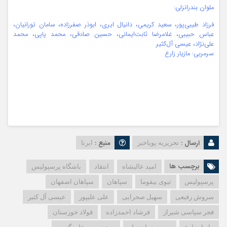
ملوان بندرانزلی:
فرزاد طیبی‌پور، سعید کریمی، دانیال ایری، ابوذر صفرزاده، سامان تورانیان،
عباس حبیبی، غلامرضا ثابت‌ایمانی، حسین صادقی، محمد پاپی، محمد
علی‌نژاد، عیسی آل‌کثیر
سرمربی: مازیار زارع
ارسال :
منبع :
تحریریه پویاخبر
ایرنا
برچسب ها
امید عالیشاه
انتقاد
باشگاه پرسپولیس
پرسپولیس
تیوی بیفوما
سپاهان
سپاهان اصفهان
سروش رفیعی
سهیل صحرایی
علی علیپور
عیسی آل کثیر
فجر سپاسی شیراز
فرشاد احمدزاده
فولاد خوزستان