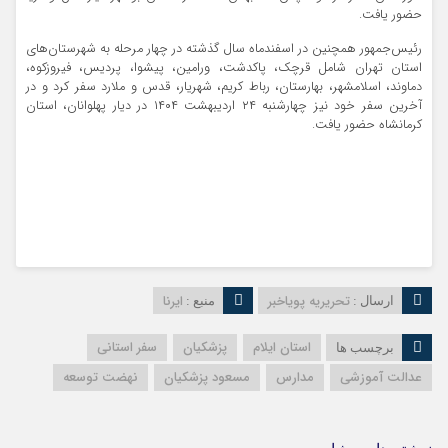
حضور یافت.
رئیس‌جمهور همچنین در اسفندماه سال گذشته در چهار مرحله به شهرستان‌های
استان تهران شامل قرچک، پاکدشت، ورامین، پیشوا، پردیس، فیروزکوه،
دماوند، اسلامشهر، بهارستان، رباط کریم، شهریار، قدس و ملارد سفر کرد و در
آخرین سفر خود نیز چهارشنبه ۲۴ اردیبهشت ۱۴۰۴ در دیار پهلوانان، استان
کرمانشاه حضور یافت.
تحریریه پویاخبر
ایرنا
ارسال :
منبع :
استان ایلام
پزشکیان
سفر استانی
برچسب ها
عدالت آموزشی
مدارس
مسعود پزشکیان
نهضت توسعه