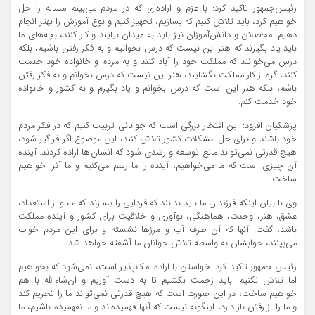
رئیس‌جمهور تاکید کرد: با عزم و اراده‌ای که در مردم می‌بینم مساله را حل
خواهیم کرد، باید تلاش کنیم که بسازیم، تجهیز کنیم و نوع آموزش را بهتر انجام
دهیم. محصلان و دانش‎‌آموزان نیز باید به میدان بیایند و کار کنند، بچه‌های ما
باید یاد بگیرند که هنر این نیست که درس بخوانیم و به فکر رفتن باشیم، بلکه
درس می‌خوانند که مملکت خود را آباد کنند و به مردم و خانواده خود خدمت
کنند، گره از کار مملکت بگشایند، هنر این نیست که درس بخوانم و به فکر رفتن
باشم، بلکه هنر این است که درس بخوانم و یاد بگیرم و به کشور و خانواده
خود خدمت کنم.
پزشکیان افزود: این افتخار بزرگی است که جوانانی تربیت کنیم که در فکر مردم
خود باشند و برای حل مشکلات کشور تلاش کنند، این موضوع اگر فراگیر شود،
هیچ قدرتی نمی‌تواند مانع توسعه و رشدی شود که انسان‌ها اراده کردند. آینده
آن چیزی است که ما می‌خواهیم، آینده را ما رسم می‌کنیم و ما آنرا خواهیم
ساخت.
وی با بیان اینکه فرزندان ما باید بدانند که فردایی را بسازند که مملو از استعداد،
عشق، هنر، وحدت، هماهنگی، نوآوری و خلاقیت برای کشور و آینده مملکت
باشد، گفت: آنها که آن طرف آب و مرزها نشسته و برای این مردم خواب
می‌بینند، خوابشان به واسطه تلاش جوانان ما آشفته خواهد شد.
رئیس جمهور تاکید کرد: خواستن با اراده امکانپذیر است، نمی‌شود که بخواهیم
اما تلاش نکنیم. باید زحمت بکشیم تا به دست آوریم و ان‌شاءالله با هم
خواهیم ساخت، در این صورت است که هیچ قدرتی نمی‌تواند ما را تحریم کند
و ما را از رفتن باز دارد، اینگونه نیست که آنها فهمیده‌اند و ما نفهمیده باشیم، ما