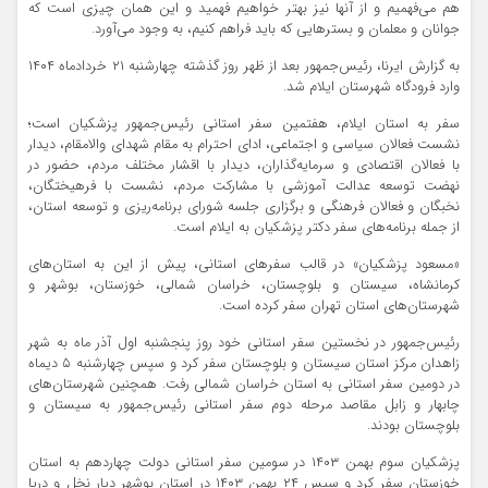
هم می‌فهمیم و از آنها نیز بهتر خواهیم فهمید و این همان چیزی است که
جوانان و معلمان و بسترهایی که باید فراهم کنیم، به وجود می‌آورد.
به گزارش ایرنا، رئیس‌جمهور بعد از ظهر روز گذشته چهارشنبه ۲۱ خردادماه ۱۴۰۴
وارد فرودگاه شهرستان ایلام شد.
سفر به استان ایلام، هفتمین سفر استانی رئیس‌جمهور پزشکیان است؛
نشست فعالان سیاسی و اجتماعی، ادای احترام به مقام شهدای والامقام، دیدار
با فعالان اقتصادی و سرمایه‌گذاران، دیدار با اقشار مختلف مردم، حضور در
نهضت توسعه عدالت آموزشی با مشارکت مردم، نشست با فرهیختگان،
نخبگان و فعالان فرهنگی و برگزاری جلسه شورای برنامه‌ریزی و توسعه استان،
از جمله برنامه‌های سفر دکتر پزشکیان به ایلام است.
«مسعود پزشکیان» در قالب سفرهای استانی، پیش از این به استان‌های
کرمانشاه، سیستان و بلوچستان، خراسان شمالی، خوزستان، بوشهر و
شهرستان‌های استان تهران سفر کرده‌ است.
رئیس‌جمهور در نخستین سفر استانی خود روز پنجشنبه اول آذر ماه به شهر
زاهدان مرکز استان سیستان و بلوچستان سفر کرد و سپس چهارشنبه ۵ دیماه
در دومین سفر استانی به استان خراسان شمالی رفت. همچنین شهرستان‌های
چابهار و زابل مقاصد مرحله دوم سفر استانی رئیس‌جمهور به سیستان و
بلوچستان بودند.
پزشکیان سوم بهمن ۱۴۰۳ در سومین سفر استانی دولت چهاردهم به استان
خوزستان سفر کرد و سپس ۲۴ بهمن ۱۴۰۳ در استان بوشهر دیار نخل و دریا