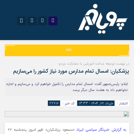
نام کاربری یا نشانی ایمیل
اینستاگرام
تلگرام
سروش
ایتا
در نهضت توسعه عدالت آموزشی با مشارکت مردم؛
رمز عبور
پزشکیان: امسال تمام مدارس مورد نیاز کشور را می‌سازیم
آپارات
اپلیکیشن
ایلام- رئیس‌جمهور گفت: امسال تمام مدارس را تکمیل خواهیم کرد و می‌سازیم و اجازه
نخواهیم داد به هشت سال دیگر برسد.
مرا به خاطر بسپار
انتشار :
خرداد ۲۲, ۱۴۰۴ - 13:33
کد خبر :
22716
به گزارش خبرنگار سیاسی ایرنا،
«مسعود پزشکیان» ظهر امروز پنجشنبه ۲۲