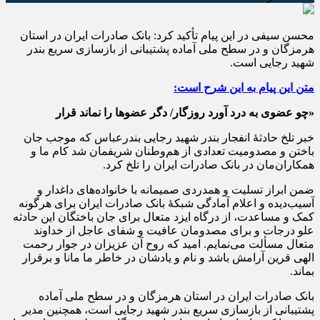
محسن سیفی در این پیام تأکید کرد: بانک صادرات ایران در استان
هرمزگان و در سطح ملی آماده پشتیبانی از بازسازی سریع بندر
شهید رجایی است.
متن این پیام به این شرح است:
«چو عضوی به درد آورد روزگار/ دگر عضوها را نماند قرار
خبر تلخ حادثۀ انفجار بندر شهید رجایی بندرعباس که موجب جان
باختن و مصدومیت تعدادی از هم‌وطنان شریفمان شد کام ما و
همکاران‌مان در بانک صادرات ایران را تلخ کرد.
ضمن ابراز تسلیت و همدردی صمیمانه با خانواده‌های داغدار و
آسیب‌دیده و اعلام آمادگی شبکۀ بانک صادرات ایران برای هرگونه
کمک و مساعدت، از درگاه ایزد متعال برای جان باختگان این حادثه
علو درجات و برای مصدومان عافیت و شفای عاجل از خداوند
متعال مسألت می‌نمایم. امید که روح آن عزیزان در جوار رحمت
الهی قرین آرامش باشد و نام و یادشان در خاطر ما مانا و برقرار
بماند.
بانک صادرات ایران در استان هرمزگان و در سطح ملی آماده
پشتیبانی از بازسازی سریع بندر شهید رجایی است، همچنین مدیر