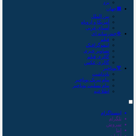
یزد
🟫جهان
بین الملل
آمریکا و اروپاه
آسیای غربی
🔷چندرسانه ای
فیلم
اینفوگرافیک
تصاویر خبری
گالری فیلم
گالری عکس
🔻پویاخبر
یادداشت
پیام تبریک پویاخبر
پیام تسلیت پویاخبر
اطلاعیه
اینستاگرام
تلگرام
سروش
ایتا
آپارات