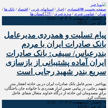
صفحه نخست
❇اقتصادی
/
اخبار
/
استانهای غربی
/
اقتصاد
/
بانک ها
/
تهران
/
عناوین خبری
/
ویژه خبری
/
🇮🇷استان ها
انتشار :
اردیبهشت ۷, ۱۴۰۴ - 21:21
کد خبر :
19535
پیام تسلیت و همدردی مدیرعامل
بانک صادرات ایران با مردم
بندرعباس/ سیفی: بانک صادرات
ایران آماده پشتیبانی از بازسازی
سریع بندر شهید رجایی است
پویاخبر - مدیرعامل بانک صادرات ایران در پی حادثه انفجار بندر
شهید رجایی، در پیامی ضمن ابراز همدردی با خانواده جان‌ باختگان،
برای مصدومان این حادثه از درگاه خداوند متعال شفای عاجل
مسألت کرد.
انتشار :
اردیبهشت ۷, ۱۴۰۴ - 21:21
کد خبر :
19535