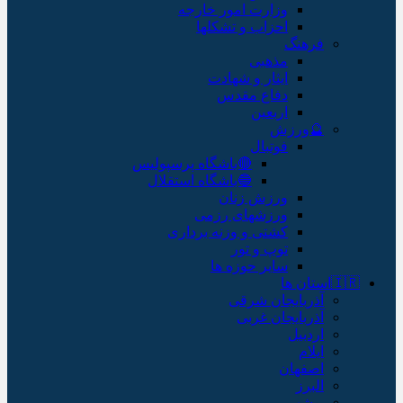
وزارت امور خارجه
احزاب و تشکلها
فرهنگ
مذهبی
ایثار و شهادت
دفاع مقدس
اربعین
🔮ورزش
فوتبال
🔴باشگاه پرسپولیس
🔵باشگاه استقلال
ورزش زنان
ورزشهای رزمی
کشتی و وزنه برداری
توپ و تور
سایر حوزه ها
🇮🇷استان ها
آذربایجان شرقی
آذربایجان غربی
اردبیل
ایلام
اصفهان
البرز
بوشهر