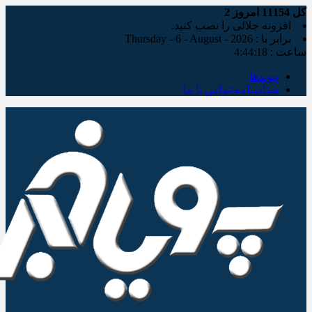
کل
11154
امروز
2
افزونه جلالی را نصب کنید.
برابر با : Thursday - 6 - August - 2026
ساعت :
4:44:19
پیوندها
شناسنامه/تماس با ما