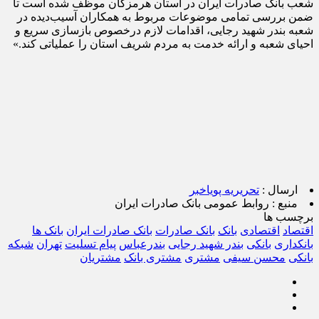
شعب بانک صادرات ایران در استان هرمزگان موظف شده است تا
ضمن بررسی تمامی موضوعات مربوط به همکاران آسیب‌دیده در
شعبه بندر شهید رجایی، اقدامات لازم درخصوص بازسازی سریع و
احیای شعبه و ارائه خدمت به مردم شریف استان را عملیاتی کند.»
ارسال :
تحریریه پویاخبر
منبع :
روابط عمومی بانک صادرات ایران
برچسب ها
اقتصاد
اقتصادی
بانک
بانک صادرات
بانک صادرات ایران
بانک ها
بانکداری
بانکی
بندر شهید رجایی
بندرعباس
پیام تسلیت
تهران
شبکه
بانکی
محسن سیفی
مشتری
مشتری بانک
مشتریان