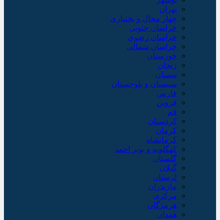
تهران
چهار محال و بختیاری
خراسان جنوبی
خراسان رضوی
خراسان شمالی
خوزستان
زنجان
سمنان
سیستان و بلوچستان
فارس
قزوین
قم
کردستان
کرمان
کرمانشاه
کهگلویه و بویر احمد
گلستان
گیلان
لرستان
مازندران
مرکزی
هرمزگان
همدان