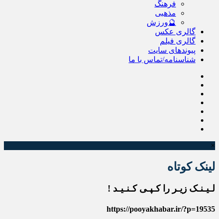
فرهنگ
مذهبی
🔮ورزش
گالری عکس
گالری فیلم
پیوندهای سایت
شناسنامه/تماس با ما
×
لینک کوتاه
لـیـنـک زیـر را کـپـی کـنـیـد !
https://pooyakhabar.ir/?p=19535