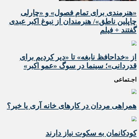
«هنرمندی برای تمام فصول» و «چارلی
چاپلین ناطق»/ هنرمندان از نبوغ اکبر عبدی
گفتند + فیلم
از «خداحافظ نابغه» تا «دیر کردیم برای
قدردانی»؛ سینما در سوگ «عمو اکبر»
اجـتماعی
همراهی مردان در کارهای خانه آری یا خیر؟
کودکانمان به سکوت نیاز دارند