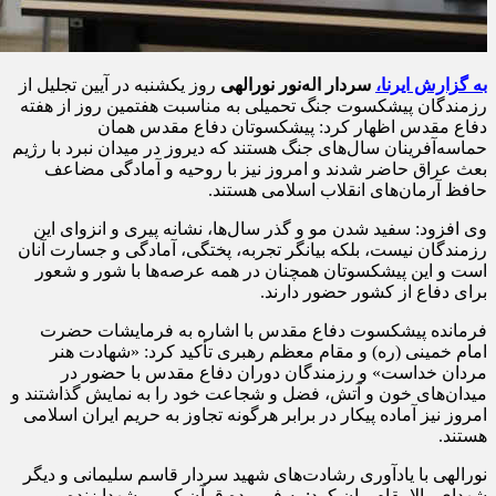
به گزارش ایرنا،
سردار اله‌نور نورالهی
روز یکشنبه در آیین تجلیل از
رزمندگان پیشکسوت جنگ تحمیلی به مناسبت هفتمین روز از هفته
دفاع مقدس اظهار کرد: پیشکسوتان دفاع مقدس همان
حماسه‌آفرینان سال‌های جنگ هستند که دیروز در میدان نبرد با رژیم
بعث عراق حاضر شدند و امروز نیز با روحیه و آمادگی مضاعف
حافظ آرمان‌های انقلاب اسلامی هستند.
وی افزود: سفید شدن مو و گذر سال‌ها، نشانه پیری و انزوای این
رزمندگان نیست، بلکه بیانگر تجربه، پختگی، آمادگی و جسارت آنان
است و این پیشکسوتان همچنان در همه عرصه‌ها با شور و شعور
برای دفاع از کشور حضور دارند.
فرمانده پیشکسوت دفاع مقدس با اشاره به فرمایشات حضرت
امام خمینی (ره) و مقام معظم رهبری تأکید کرد: «شهادت هنر
مردان خداست» و رزمندگان دوران دفاع مقدس با حضور در
میدان‌های خون و آتش، فضل و شجاعت خود را به نمایش گذاشتند و
امروز نیز آماده پیکار در برابر هرگونه تجاوز به حریم ایران اسلامی
هستند.
نورالهی با یادآوری رشادت‌های شهید سردار قاسم سلیمانی و دیگر
شهدای والامقام بیان کرد: به فرموده قرآن کریم، شهدا زنده و