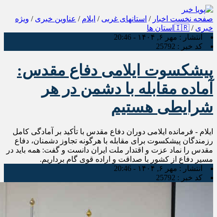
صفحه نخست
اخبار
/
استانهای غربی
/
ایلام
/
عناوین خبری
/
ویژه
خبری
/
🇮🇷استان ها
انتشار :
مهر ۶, ۱۴۰۴ - 20:46
کد خبر :
25792
پیشکسوت ایلامی دفاع مقدس:
آماده مقابله با دشمن در هر
شرایطی هستیم
ایلام - فرمانده ایلامی دوران دفاع مقدس با تأکید بر آمادگی کامل
رزمندگان پیشکسوت برای مقابله با هرگونه تجاوز دشمنان، دفاع
مقدس را نماد عزت و اقتدار ملت ایران دانست و گفت: همه باید در
مسیر دفاع از کشور با صداقت و اراده قوی گام برداریم.
انتشار :
مهر ۶, ۱۴۰۴ - 20:46
کد خبر :
25792