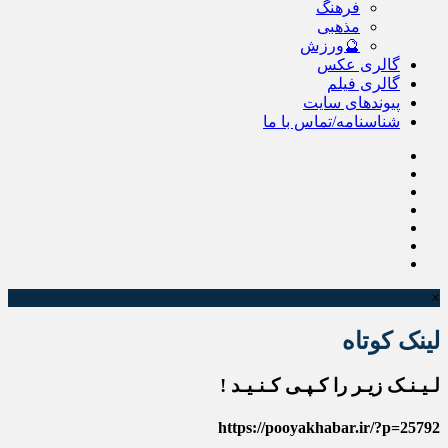
فرهنگ
مذهبی
🔮ورزش
گالری عکس
گالری فیلم
پیوندهای سایت
شناسنامه/تماس با ما
×
لینک کوتاه
لـیـنـک زیـر را کـپـی کـنـیـد !
https://pooyakhabar.ir/?p=25792