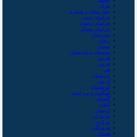
تهران
چهار محال و بختیاری
خراسان جنوبی
خراسان رضوی
خراسان شمالی
خوزستان
زنجان
سمنان
سیستان و بلوچستان
فارس
قزوین
قم
کردستان
کرمان
کرمانشاه
کهگلویه و بویر احمد
گلستان
گیلان
لرستان
مازندران
مرکزی
هرمزگان
همدان