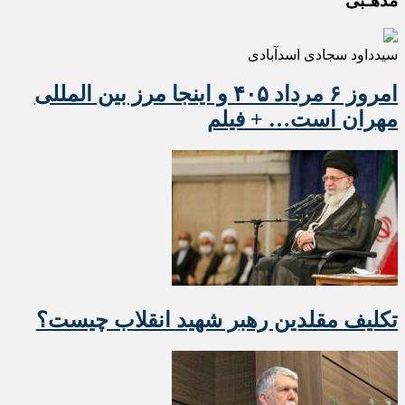
مذهـبی
سیدداود سجادی اسدآبادی
امروز ۶ مرداد ۴۰۵ و اینجا مرز بین المللی
مهران است… + فیلم
تکلیف مقلدین رهبر شهید انقلاب چیست؟