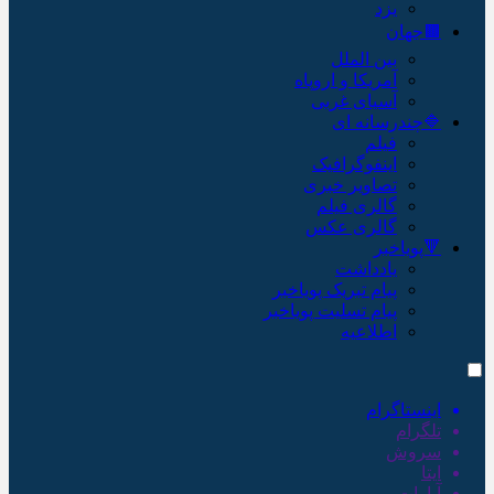
یزد
🟫جهان
بین الملل
آمریکا و اروپاه
آسیای غربی
🔷چندرسانه ای
فیلم
اینفوگرافیک
تصاویر خبری
گالری فیلم
گالری عکس
🔻پویاخبر
یادداشت
پیام تبریک پویاخبر
پیام تسلیت پویاخبر
اطلاعیه
اینستاگرام
تلگرام
سروش
ایتا
آپارات