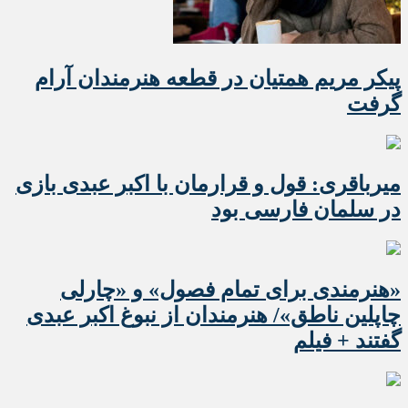
پیکر مریم همتیان در قطعه هنرمندان آرام
گرفت
میرباقری: قول و قرارمان با اکبر عبدی بازی
در سلمان فارسی بود
«هنرمندی برای تمام فصول» و «چارلی
چاپلین ناطق»/ هنرمندان از نبوغ اکبر عبدی
گفتند + فیلم