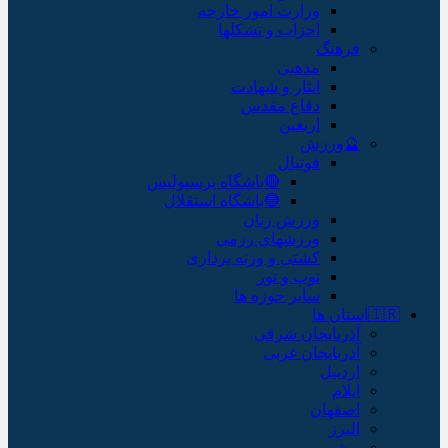
وزارت امور خارجه
احزاب و تشکلها
فرهنگ
مذهبی
ایثار و شهادت
دفاع مقدس
اربعین
🔮ورزش
فوتبال
🔴باشگاه پرسپولیس
🔵باشگاه استقلال
ورزش زنان
ورزشهای رزمی
کشتی و وزنه برداری
توپ و تور
سایر حوزه ها
🇮🇷استان ها
آذربایجان شرقی
آذربایجان غربی
اردبیل
ایلام
اصفهان
البرز
بوشهر