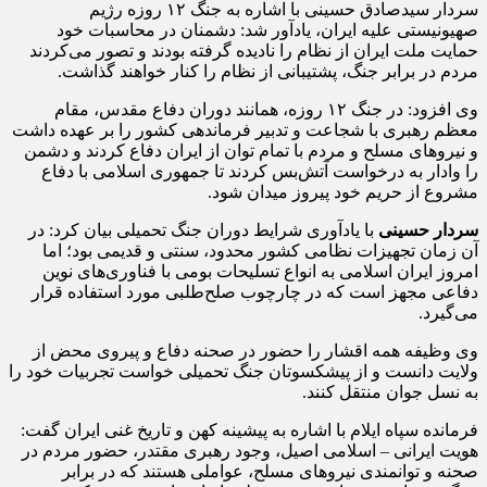
سردار سیدصادق حسینی با اشاره به جنگ ۱۲ روزه رژیم
صهیونیستی علیه ایران، یادآور شد: دشمنان در محاسبات خود
حمایت ملت ایران از نظام را نادیده گرفته بودند و تصور می‌کردند
مردم در برابر جنگ، پشتیبانی از نظام را کنار خواهند گذاشت.
وی افزود: در جنگ ۱۲ روزه، همانند دوران دفاع مقدس، مقام
معظم رهبری با شجاعت و تدبیر فرماندهی کشور را بر عهده داشت
و نیروهای مسلح و مردم با تمام توان از ایران دفاع کردند و دشمن
را وادار به درخواست آتش‌بس کردند تا جمهوری اسلامی با دفاع
مشروع از حریم خود پیروز میدان شود.
سردار حسینی
با یادآوری شرایط دوران جنگ تحمیلی بیان کرد: در
آن زمان تجهیزات نظامی کشور محدود، سنتی و قدیمی بود؛ اما
امروز ایران اسلامی به انواع تسلیحات بومی با فناوری‌های نوین
دفاعی مجهز است که در چارچوب صلح‌طلبی مورد استفاده قرار
می‌گیرد.
وی وظیفه همه اقشار را حضور در صحنه دفاع و پیروی محض از
ولایت دانست و از پیشکسوتان جنگ تحمیلی خواست تجربیات خود را
به نسل جوان منتقل کنند.
فرمانده سپاه ایلام با اشاره به پیشینه کهن و تاریخ غنی ایران گفت:
هویت ایرانی – اسلامی اصیل، وجود رهبری مقتدر، حضور مردم در
صحنه و توانمندی نیروهای مسلح، عواملی هستند که در برابر