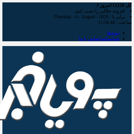
کل
11158
امروز
3
افزونه جلالی را نصب کنید.
برابر با : Thursday - 6 - August - 2026
ساعت :
11:56:46
پیوندها
شناسنامه/تماس با ما