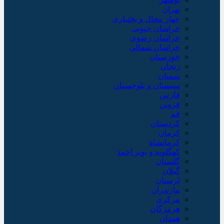
تهران
چهار محال و بختیاری
خراسان جنوبی
خراسان رضوی
خراسان شمالی
خوزستان
زنجان
سمنان
سیستان و بلوچستان
فارس
قزوین
قم
کردستان
کرمان
کرمانشاه
کهگلویه و بویر احمد
گلستان
گیلان
لرستان
مازندران
مرکزی
هرمزگان
همدان