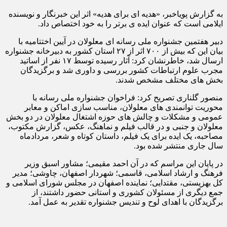
به گزارش پویاخبر، «هدیه ای برای هدیه» اثر این خبرنگار و نویسنده
ایلامی است که عنوان ایده ی برتر را به خود اختصاص داد.
دبیر هفتمین جشنواره ملی رسانه ای معلولان در آیین اختتامیه با
بیان این که بیش از ۷۰۰ اثر از ۲۷ استان کشور به دبیرخانه جشنواره
ارسال شد، خاطرنشان کرد: آثار رسیده توسط ۱۷ نفر از اساتید
مجرب علوم ارتباطات کشور بررسی و داوری شد و برگزیدگان
بخش های مختلف مشخص شدند.
منصور گلناری تصریح کرد: فراخوان جشنواره ملی رسانه با
محوریت توانمندی های معلولان، مناسب سازی اماکن و معابر
عمومی و مشکلات و چالش های حوزه اشتغال معلولان در دو بخش
معلولان و جنبی و در قالب فیلم و نماهنگ، عکس، گزارش مکتوب،
مصاحبه، یک ایده برای یک فیلم، داستان کوتاه و شعر، مردادماه
سال جاری منتشر شده بود.
در پایان این مراسم که در آن احمد مقیمی؛ مشاور اسبق وزیر
فرهنگ و ارشاد اسلامی، قاسمی؛ شهردار اصفهان، چاوشی؛ مدیر
کل بهزیستی، مقتدایی؛ نماینده اصفهان در مجلس شورای اسلامی و
جمع دیگری از مسئولان کشوری و استانی حضور داشتند، از
برگزیدگان با اهدای لوح و تندیس جشنواره تقدیر به عمل آمد.