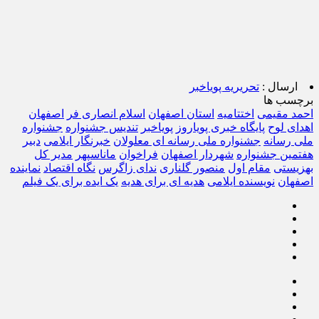
ارسال :
تحریریه پویاخبر
برچسب ها
احمد مقیمی
اختتامیه
استان اصفهان
اسلام انصاری فر
اصفهان
اهدای لوح
پایگاه خبری پویاروز
پویاخبر
تندیس جشنواره
جشنواره
ملی رسانه
جشنواره ملی رسانه ای معلولان
خبرنگار ایلامی
دبیر
هفتمین جشنواره
شهردار اصفهان
فراخوان
ماناسپهر
مدیر کل
بهزیستی
مقام اول
منصور گلناری
ندای زاگرس
نگاه اقتصاد
نماینده
اصفهان
نویسنده ایلامی
هدیه ای برای هدیه
یک ایده برای یک فیلم