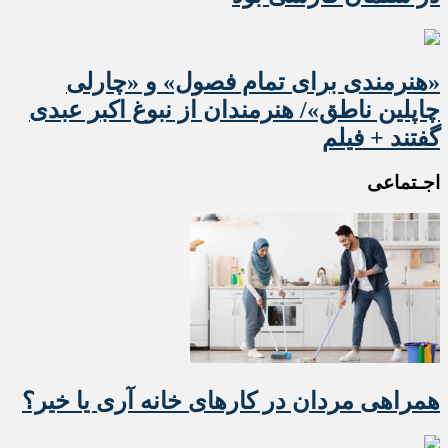
«هنرمندی برای تمام فصول» و «چارلی
چاپلین ناطق»/ هنرمندان از نبوغ اکبر عبدی
گفتند + فیلم
اجـتماعی
همراهی مردان در کارهای خانه آری یا خیر؟