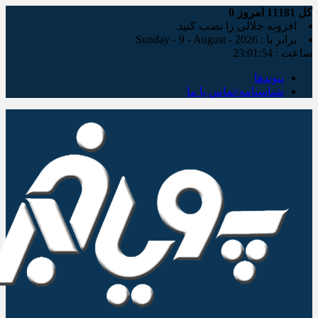
کل
11181
امروز
0
افزونه جلالی را نصب کنید.
برابر با : Sunday - 9 - August - 2026
ساعت :
23:01:55
پیوندها
شناسنامه/تماس با ما