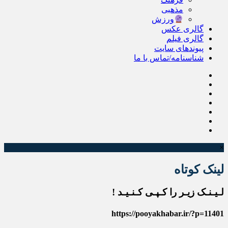
مذهبی
ورزش
گالری عکس
گالری فیلم
پیوندهای سایت
شناسنامه/تماس با ما
×
لینک کوتاه
لـیـنـک زیـر را کـپـی کـنـیـد !
https://pooyakhabar.ir/?p=11401