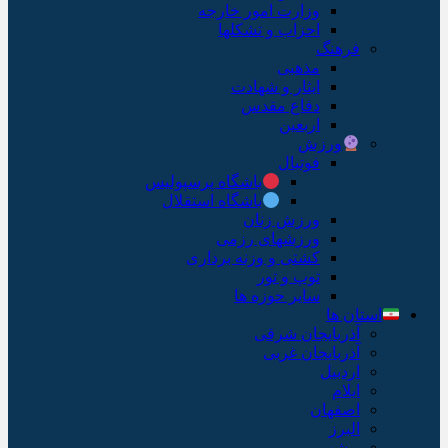
وزارت امور خارجه
احزاب و تشکلها
فرهنگ
مذهبی
ایثار و شهادت
دفاع مقدس
اربعین
ورزش
فوتبال
باشگاه پرسپولیس
باشگاه استقلال
ورزش زنان
ورزشهای رزمی
کشتی و وزنه برداری
توپ و تور
سایر حوزه ها
استان ها
آذربایجان شرقی
آذربایجان غربی
اردبیل
ایلام
اصفهان
البرز
بوشهر