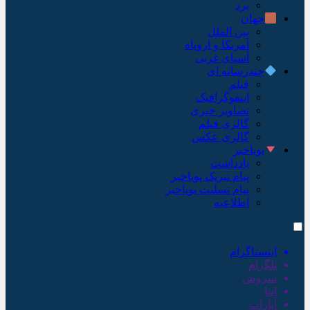
یزد
جهان
بین الملل
آمریکا و اروپاه
آسیای غربی
چندرسانه ای
فیلم
اینفوگرافیک
تصاویر خبری
گالری فیلم
گالری عکس
پویاخبر
یادداشت
پیام تبریک پویاخبر
پیام تسلیت پویاخبر
اطلاعیه
اینستاگرام
تلگرام
سروش
ایتا
آپارات