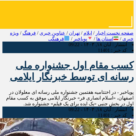
صفحه نخست
اخبار
/
ایلام
/
تهران
/
عناوین خبری
/
فرهنگ
/
ویژه
خبری
/
استان ها
/
پویاخبر
/
فرهنگی
انتشار :
آبان ۱۸, ۱۴۰۳ - 09:22
کد خبر :
11401
کسب مقام اول جشنواره ملی
رسانه ای توسط خبرنگار ایلامی
پویاخبر - در اختتامیه هفتمین جشنواره ملی رسانه ای معلولان در
اصفهان، «اسلام انصاری فر» خبرنگار ایلامی موفق به کسب مقام
اول در بخش جنبی «یک ایده برای یک فیلم» جشنواره شد.
انتشار :
آبان ۱۸, ۱۴۰۳ - 09:22
کد خبر :
11401