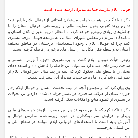
فوتبال ایلام نیازمند حمایت مدیران ارشد استان است
پاکزاد با تأکید بر اهمیت حمایت مسئولان استانی از فوتبال ایلام یادآور شد:
تداوم روند کنونی بدون حمایت مالی و زیرساختی، فوتبال استان را با
چالش‌های زیادی روبه‌رو خواهد کرد، ما انتظار داریم مدیران کلان استان و
نمایندگان مردم در مجلس شورای اسلامی به توسعه فوتبال توجه بیشتری
کنند چرا که فوتبال ایلام با وجود استعدادهای درخشان در مناطق مختلف
استان به واسطه فقر امکانات از استان‌های برخوردار فاصله گرفته است.
رئیس هیأت فوتبال ایلام گفت: با برنامه‌ریزی دقیق، آموزش مستمر و
ساخت زمین‌های استاندارد می‌توان این فاصله را کاهش داد و استعدادهای
محلی را تا سطح ملی شکوفا کرد که البته در چند سال اخیر فوتبال ایلام از
نظر فنی رشد کرده اما زیرساخت‌ها هم‌تراز این پیشرفت نیست.
وی بیان کرد که در مجموع آنچه در نیمه نخست امسال در فوتبال ایلام رقم
خورده نشان از حرکت ساختاری در مسیر حرفه‌ای شدن دارد و این تحولات
در بستری از کمبود منابع و امکانات شکل گرفته است.
پاکزاد تاکید کرد که با این وجود تداوم این مسیر، نیازمند حمایت‌های مالی
پایدار و افزایش سرمایه‌گذاری در حوزه زیرساخت، مدارس فوتبال و
آموزش پایه است تا استعدادهای فوتبالی ایلام بتوانند در سطح ملی و
بین‌المللی بدرخشند.