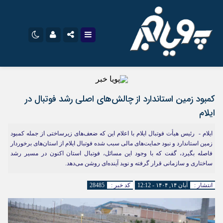
اینستاگرام
نام کاربری یا نشانی ایمیل
تلگرام
سروش
ایتا
کمبود زمین‌ استاندارد از چالش‌های اصلی رشد فوتبال در
ایلام
رمز عبور
آپارات
اپلیکیشن
ایلام - رئیس هیأت فوتبال ایلام با اعلام این که ضعف‌های زیرساختی از جمله کمبود
زمین استاندارد و نبود حمایت‌های مالی سبب شده فوتبال ایلام از استان‌های برخوردار
فاصله بگیرد، گفت که با وجود این مسائل، فوتبال استان اکنون در مسیر رشد
مرا به خاطر بسپار
ساختاری و سازمانی قرار گرفته و نوید آینده‌ای روشن می‌دهد.
انتشار :
آبان ۱۴, ۱۴۰۴ - 12:12
کد خبر :
28485