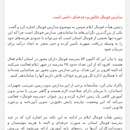
مدارس فوتبال چالش و دغدغه‌ای دائمی است
رئیس هیأت فوتبال ایلام سپس به موضوع مدارس فوتبال اشاره کرد و گفت:
یکی از بزرگ‌ترین نگرانی‌های ما ساماندهی مدارس فوتبال است چرا که این
حوزه تنها بخشی از فوتبال استان است که می‌تواند تا حدودی هزینه‌های خود
را به وسیله دریافت شهریه تأمین کرده و حتی منجر به ایجاد درآمد برای
مربیان شود.
وی با بیان این که اکنون ۵۴ مدرسه فوتبال دارای مجوز در استان ایلام فعال
هستند، افزود که از این تعداد حدود ۲۵ مدرسه در شهر ایلام فعالیت می‌کنند
که البته افزون بر این تعداد، برخی مدارس بدون مجوز نیز شناسایی شده‌اند
که با همکاری اداره کل ورزش و جوانان تلاش داریم آنها را ساماندهی کنیم.
پاکزاد بیان کرد: متأسفانه برخی از این مدارس بدون زمین تمرینی، تجهیزات
استاندارد یا مربیان دارای صلاحیت لازم هستند و گاهی مربی یا مدیر بدون
آموزش کافی یک زمین اجاره کرده و زیر عنوان «مدرسه فوتبال» فعالیت
می‌کند که این وضعیت نیازمند پایش دقیق‌تر، تدوین آیین‌نامه و برخورد
قانونی است.
رئیس هیأت فوتبال ایلام در ادامه به این نکته نیز اشاره کرد که در چند
مدرسه فوتبال استان به صورت حرفه‌ای و البته با هزینه‌ مؤسسان و
دست‌اندرکاران آن‌ها در رده‌های پایه آموزش ارائه می‌شود که پرروش