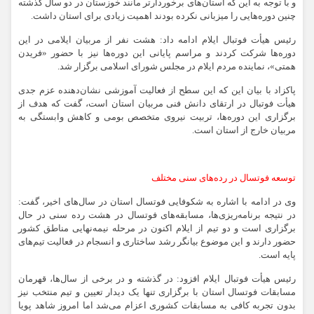
و با توجه به این که استان‌های برخوردارتر مانند خوزستان در دو سال گذشته
چنین دوره‌هایی را میزبانی نکرده بودند اهمیت زیادی برای استان داشت.
رئیس هیأت فوتبال ایلام ادامه داد: هشت نفر از مربیان ایلامی در این
دوره‌ها شرکت کردند و مراسم پایانی این دوره‌ها نیز با حضور «فریدن
همتی»، نماینده مردم ایلام در مجلس شورای اسلامی برگزار شد.
پاکزاد با بیان این که این سطح از فعالیت آموزشی نشان‌دهنده عزم جدی
هیأت فوتبال در ارتقای دانش فنی مربیان استان است، گفت که هدف از
برگزاری این دوره‌ها، تربیت نیروی متخصص بومی و کاهش وابستگی به
مربیان خارج از استان است.
توسعه فوتسال در رده‌های سنی مختلف
وی در ادامه با اشاره به شکوفایی فوتسال استان در سال‌های اخیر، گفت:
در نتیجه برنامه‌ریزی‌ها، مسابقه‌های فوتسال در هشت رده سنی در حال
برگزاری است و دو تیم از ایلام اکنون در مرحله نیمه‌نهایی مناطق کشور
حضور دارند و این موضوع بیانگر رشد ساختاری و انسجام در فعالیت تیم‌های
پایه است.
رئیس هیأت فوتبال ایلام افزود: در گذشته و در برخی از سال‌ها، قهرمان
مسابقات فوتسال استان با برگزاری تنها یک دیدار تعیین و تیم منتخب نیز
بدون تجربه کافی به مسابقات کشوری اعزام می‌شد اما امروز شاهد پویا