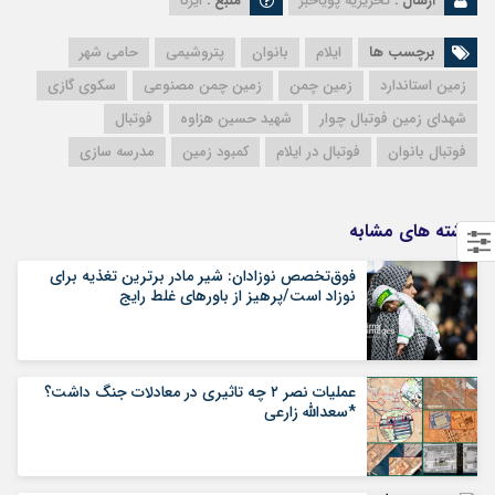
ارسال :
تحریریه پویاخبر
منبع :
ایرنا
برچسب ها
ایلام
بانوان
پتروشیمی
حامی شهر
زمین‌ استاندارد
زمین چمن
زمین چمن مصنوعی
سکوی گازی
شهدای زمین فوتبال چوار
شهید حسین هزاوه
فوتبال
فوتبال بانوان
فوتبال در ایلام
کمبود زمین‌
مدرسه سازی
نوشته های مشابه
فوق‌تخصص نوزادان: شیر مادر برترین تغذیه برای
نوزاد است/پرهیز از باورهای غلط رایج
عملیات نصر ۲ چه تاثیری در معادلات جنگ داشت؟
*سعدالله زارعی