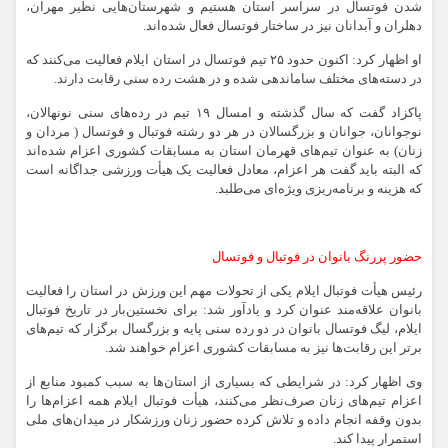
شدن فوتسال در سراسر استان هستیم و شهرستان‌هایی نظیر مهران،
دهلران و آبدانان نیز در ساختار فوتسال فعال شده‌اند.
او اظهار کرد: اکنون حدود ۲۵ تیم فوتسال در استان ایلام فعالیت می‌کنند که
در دسته‌های مختلف ساماندهی شده و در هشت رده سنی رقابت دارند.
پاکزاد گفت که سال گذشته و امسال ۱۹ تیم در رده‌های سنی نونهالان،
نوجوانان، جوانان و بزرگسالان در هر دو رشته فوتبال و فوتسال ( مردان و
زنان) به عنوان تیم‌های قهرمان استان به مسابقات کشوری اعزام شده‌اند
که البته باید گفت هر اعزام، معادل فعالیت یک هیأت ورزشی جداگانه است
که هزینه و برنامه‌ریزی ویژه‌ای می‌طلبد.
حضور پررنگ بانوان در فوتبال و فوتسال
رئیس هیأت فوتبال ایلام یکی از تحولات مهم این ورزش در استان را فعالیت
بانوان علاقه‌مند عنوان کرد و یادآور شد: برای نخستین‌بار در تاریخ فوتبال
ایلام، لیگ فوتسال بانوان در دو رده سنی پایه و بزرگسال برگزار که تیم‌های
برتر این رقابت‌ها نیز به مسابقات کشوری اعزام خواهند شد.
وی اظهار کرد: در شرایطی که بسیاری از استان‌ها به سبب کمبود منابع از
اعزام تیم‌های زنان صرف‌نظر می‌کنند، هیأت فوتبال ایلام همه اعزام‌ها را
بدون وقفه انجام داده و تلاش کرده حضور زنان ورزشکار در میدان‌های ملی
استمرار پیدا کند.