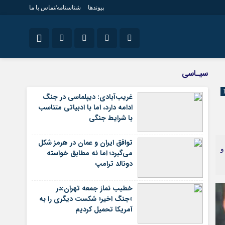
پیوندها
شناسنامه/تماس با ما
ویژه خبری
نام کاربری یا نشانی ایمیل
اینستاگرام
سیـاسی
جامعه
تلگرام
غریب‌آبادی: دیپلماسی در جنگ
اقتصاد
ادامه دارد، اما با ادبیاتی متناسب
رمز عبور
سروش
سیاسی
با شرایط جنگی
فرهنگ
ایتا
توافق ایران و عمان در هرمز شکل
مرا به خاطر بسپار
و
آپارات
می‌گیرد؛ اما نه مطابق خواسته
دونالد ترامپ
اپلیکیشن
خطیب نماز جمعه تهران:در
«جنگ اخیر» شکست دیگری را به
آمریکا تحمیل کردیم