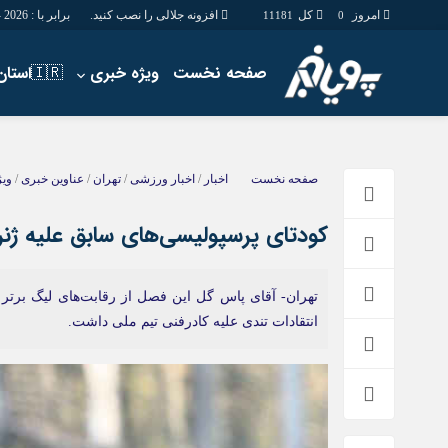
امروز
کل
افزونه جلالی را نصب کنید.
برابر با : Sunday - 9 - August - 2026
11181
0
صفحه نخست
ویژه خبری
🇮🇷استان ها
اخبار
چند رسانه
جامعه
گالری فیلم
صفحه نخست
اخبار
/
اخبار ورزشی
/
تهران
/
عناوین خبری
/
ویژ
اقتصاد
گالری عکس
کودتای پرسپولیسی‌های سابق علیه ژن
سیاسی
حساب مشتری
فرهنگ
تهران- آقای پاس گل این فصل از رقابت‌های لیگ برتر 
انتقادات تندی علیه کادرفنی تیم ملی داشت.