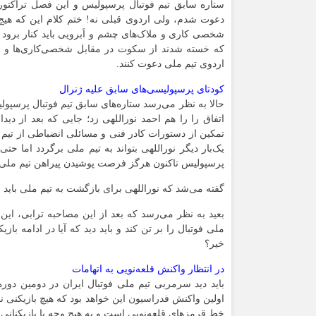
ستاره سابق تیم فوتبال پرسپولیس و این فصل تراکتور 
دعوت شدم، ولی اردوی قبلی نه! ختم کلام این که هیچ 
شخصی کاری و ملاک‌های چشم و اَبرویی باید کنار برو
که خسته شدند از سکوت در مقابل شخصی‌کاری‌ها و خط
اردوی تیم ملی دعوت کنند.
کودتای پرسپولیسی‌های سابق علیه ژنرال
حالا به نظر می‌رسد ستاره‌های سابق تیم فوتبال پرسپولی
اتفاق را را هم احمد نوراللهی زد؛ جایی که بعد از دی
تمکین از دستورات کادر فنی و مسائلی انضباطی از تیم م
یک‌بار دیگر نوراللهی بتواند به تیم ملی برگردد اما ح
پرسپولیس تاکنون هرگز فرصت پوشیدن پیراهن تیم ملی را
گفته می‌شد که نوراللهی برای بازگشت به تیم ملی باید عذ
بعید به نظر می‌رسد که بعد از این مصاحبه ترابی، این ب
ملی فوتبال را بر تن کند و باید دید که آیا در ادامه با
خیر؟
در انتظار واکنش قلعه‌نویی به اتهامات
باید دید سرمربی تیم ملی فوتبال ایران در دومین دور
اولین واکنش فدراسیون این خواهد بود که هیچ بازیکنی نب
خط قرمزهای قلعه‌نویی است و به هیچ وجه با بازیکنانی ک