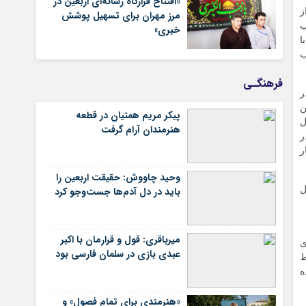
«افتتاح قرارگاه رسانه‌ای اربعین در
ز
مرز مهران برای تسهیل پوشش
ب
خبری»
ا
یب
فرهنگـی
 را در
ن
پیکر مریم همتیان در قطعه
ل
هنرمندان آرام گرفت
ر
ر
وحید چاووش: حقیقت اربعین را
ل
باید در دل آدم‌ها جست‌وجو کرد
میرباقری: قول و قرارمان با اکبر
ی
عبدی بازی در سلمان فارسی بود
ط
ه
«هنرمندی برای تمام فصول» و