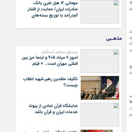
گذشته
رای
مهمانی ۱۲ هزار نفری بانک
س
صادرات ایران/ حمایت از اقشار
کم‌درآمد با توزیع بسته‌های
معیشتی
ان
ن
مذهـبی
ک
ی
سیدداود سجادی اسدآبادی
امروز ۶ مرداد ۴۰۵ و اینجا مرز بین
المللی مهران است… + فیلم
ح
 روز از غیبت
تکلیف مقلدین رهبر شهید انقلاب
چیست؟
ی
ا
نمایشگاه قرآن نمادی از پیوند
،
خدمات ایران و قرآن باشد
ز