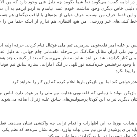
در ادامه گفت: می‌گویید نه! شما بگویید چه دلیل فنی وجود دارد که من الا
دلیلی خاص دیگری وجود نداشت. خودم عمدا نیامدم به اردو این‌هم به آن در
د و این فقط حرف من نیست، حرف خیلی از بچه‌های با لیاقت دیگه‌ای هم هس
 کشی‌های غیر ورزشی. من هیچ انتظاری هم ندارم از اینکه حتما من را ب
س بر علیه امیر قلعه‌نویی سرمربی تیم ملی فوتبال قیام کردند. جرقه اولیه ای
دار تیم ملی ایران مقابل هنگ‌کنگ در مرحله مقدماتی جام جهانی، به دلیل عد
لی کنار گذاشته شد. در ابتدا شاید به نظر می‌رسید که بعد از گذشت چند هفت
تی با وجود درخشش خیره‌کننده نوراللهی در لیگ امارات، ستاره سابق تیم فوتبا
 پیدا نکرد.
رخواهی کند اما این بازیکن بارها اعلام کرده که این کار را نخواهد کرد.
ازیکن بتواند تا زمانی که قلعه‌نویی هدایت تیم ملی را بر عهده دارد، لباس تی
زیکنان دیگری نیز به این کودتا پرسپولیس‌های سابق علیه ژنرال اضافه می‌شوند ی
ه هدایت یوزها به این اظهارات و اقدام ترابی چه واکنشی نشان می‌دهد. قطع
اید برای پوشیدن لباس تیم ملی بهانه بیاورد. تجربه نشان می‌دهد که نظم یکی ا
ه نظم تیمی را زیر پا می‌گذارند، مماشات نمی‌کند.