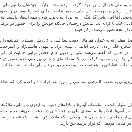
یت تیم ملی فوتبال را بر عهده گرفت، رفته رفته جایگاه خودشان را تیم ملی ا
کتور باز هم در فهرست تیم ملی حضور نداشت جایی که آریا یوسفی و یعقو
نویی اما آقای پاس گل لیگ را به این اردو دعوت کرد و همه انتظار داشتند که ب
ادگی بالای این ستاره، او بتواند در ۲ بازی پایانی لیگ با ارائه یک نمایش درخشان جایگاه خودش را برای حضور در ترک
وت از آنچه تصور می‌شد، رقم خورد.
تراکتور که موفق شد بعد از ۵۵ سال سرانجام در این فصل مقتدرانه به عنوان قهرمانی دست پیدا کند، با ۶ بازیکن بیشترین نماینده
، شجاع خلیل‌زاده، عارف آقاسی، مهدی ترابی، مهدی هاشم‌نژاد و امیرحسی
د. در حالی که گفته می‌شد یکی از دلایل عدم حضور ترابی حمایت از دانیا
 گل لیگ برتر تصمیم گرفت در یک مصاحبه‌ای جنجالی پیرامون عدم حضورش د
افه انتقاداتی را هم نسبت به وضعیت خود در تیم ملی داشته باشد اما این‌با
تلویزیونی به شدت کادرفنی تیم ملی را مورد نقد قرار داد و اعلام کرد که حداق
ی اظهار داشت: متاسفانه آیتم‌ها و ملاک‌های دعوت به اردوی تیم ملی، ملاک‌ها
آیتم‌ها بازیکن‌ها به تیم‌های ملی در همه جای دنیا دعوت می‌شوند، بر محی
از جمله چشم و اَبروی مَن و یکی دیگه ملاک دعوت هست که نتیجه‌اش شد
ر مقابل مردمی که هزار درصد حق دارند.