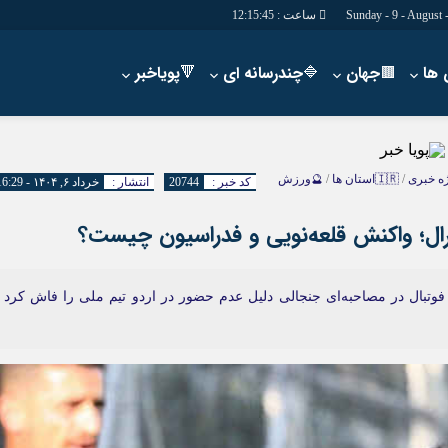
ساعت :
12:15:46
🟫جهان
🔷چندرسانه ای
🔻پویاخبر
دسترسی سریع
پیوندها
شناسنامه/تماس با ما
گروه اجتماعی
ه خبری
/
🇮🇷استان ها
/
🔮ورزش
کد خبر :
20744
انتشار :
خرداد ۶, ۱۴۰۴ - 16:29
پیوندهای سایت
گروه اقتصاد
رال؛ واکنش قلعه‌نویی و فدراسیون چیست؟
سبد خريد
گروه سیاسی
برگه دو ستونه
گروه فرهنگ
فوتبال در مصاحبه‌ای جنجالی دلیل عدم حضور در اردو تیم ملی را فاش کرد 