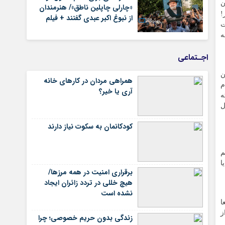
ن
«چارلی چاپلین ناطق»/ هنرمندان
!
از نبوغ اکبر عبدی گفتند + فیلم
ت
ه
اجـتماعی
ن
همراهی مردان در کارهای خانه
م
آری یا خیر؟
ه
ل
کودکانمان به سکوت نیاز دارند
م
ا
برقراری امنیت در همه مرزها/
هیچ‌ خللی در تردد زائران ایجاد
نشده است
ا
ز
زندگی بدون حریم خصوصی؛ چرا