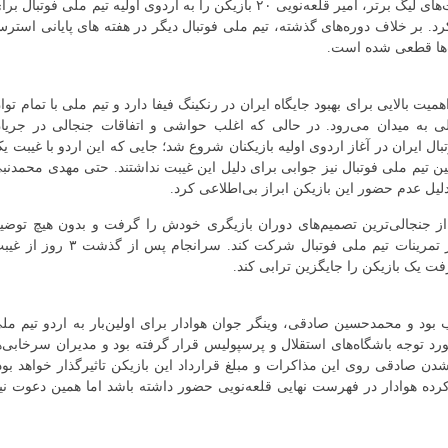
بعد از پایان بیست‌وچهارمین دوره رقابت‌های لیگ برتر، امیر قلعه‌نویی ۲۰ بازیکن را به اردوی اولیه تیم ملی فوتبال ب
کرد. بر خلاف دوره‌های گذشته، تیم ملی فوتبال دیگر در هفته های پایانی استر
بت‌ها قطعی شده است.
رفنی و بازیکنان تیم ملی، نتیجه این ۲ دیدار اهمیت بالایی برای بهبود جایگاه ایران در رنکینگ فیفا دارد و تیم ملی با تمام تو
شمالی به میدان می‌رود. در حالی که اغلب حواشی و اتفاقات جنجالی در جریا
 ایران در آغاز اردوی اولیه بازیکنان شروع شد؛ جایی که این اردو با غیبت ی
چ یک از مسئولین تیم ملی فوتبال نیز جوابی برای دلیل این غیبت نداشتند. حتی مهدی محمدنب
لیل عدم حضور این بازیکن ابراز بی‌اطلاعی کرد.
ز جنجالی‌ترین تصمیم‌های دوران بازیگری خودش را گرفت و بدون هیچ توضی
رسمی و بدون اطلاع‌رسانی به کادر فنی حاضر نشد در تمرینات تیم ملی فوتبال شرکت کند. سرانجام پس از گذشت ۳
ت یک بازیکن را جایگزین ترابی کند.
بود و محمدحسین صادقی، وینگر جوان هوادار برای اولین‌بار به اردو تیم مل
رد توجه باشگاه‌های استقلال و پرسپولیس قرار گرفته بود و مدیران سرخابی‌ه
دن صادقی روی این مذاکرات و مبلغ قرارداد این بازیکن تاثیرگذار خواهد بود
رده هوادار در فهرست نهایی قلعه‌نویی حضور داشته باشد اما همین دعوت نی