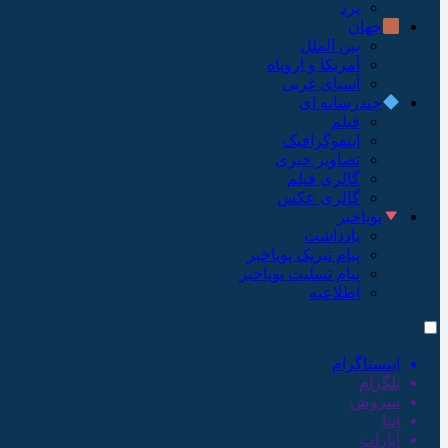
یزد
جهان
بین الملل
آمریکا و اروپاه
آسیای غربی
چندرسانه ای
فیلم
اینفوگرافیک
تصاویر خبری
گالری فیلم
گالری عکس
پویاخبر
یادداشت
پیام تبریک پویاخبر
پیام تسلیت پویاخبر
اطلاعیه
اینستاگرام
تلگرام
سروش
ایتا
آپارات