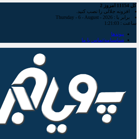
کل
11154
امروز
2
افزونه جلالی را نصب کنید.
برابر با : Thursday - 6 - August - 2026
ساعت :
1:21:04
پیوندها
شناسنامه/تماس با ما