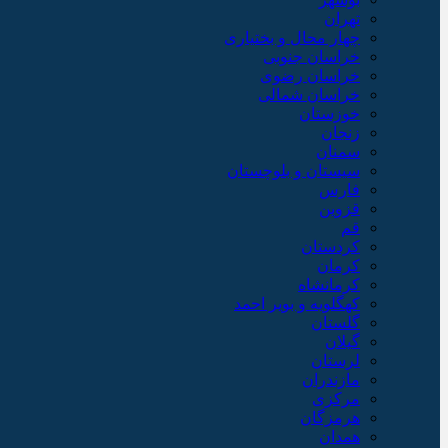
تهران
چهار محال و بختیاری
خراسان جنوبی
خراسان رضوی
خراسان شمالی
خوزستان
زنجان
سمنان
سیستان و بلوچستان
فارس
قزوین
قم
کردستان
کرمان
کرمانشاه
کهگلویه و بویر احمد
گلستان
گیلان
لرستان
مازندران
مرکزی
هرمزگان
همدان