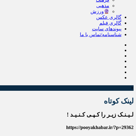
مذهبی
ورزش
گالری عکس
گالری فیلم
پیوندهای سایت
شناسنامه/تماس با ما
×
لینک کوتاه
لـیـنـک زیـر را کـپـی کـنـیـد !
https://pooyakhabar.ir/?p=29362