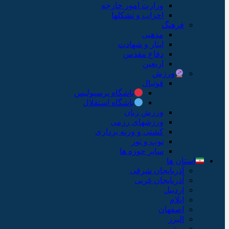
وزارت امور خارجه
احزاب و تشکلها
فرهنگ
مذهبی
ایثار و شهادت
دفاع مقدس
اربعین
ورزش
فوتبال
باشگاه پرسپولیس
باشگاه استقلال
ورزش زنان
ورزشهای رزمی
کشتی و وزنه برداری
توپ و تور
سایر حوزه ها
استان ها
آذربایجان شرقی
آذربایجان غربی
اردبیل
ایلام
اصفهان
البرز
بوشهر