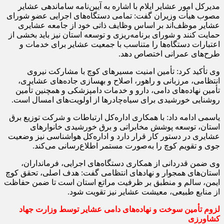
مدیرکل امور عشایر ایلام با اشاره به آیین‌نامه ساماندهی عشایر
مصوب هیأت وزیران گفت: تمامی دستگاه‌های اجرایی عضو شورای
عشایر موظف‌اند بر اساس وظایف ذاتی خود از جامعه عشایری
حمایت کنند و شورای برنامه‌ریزی و توسعه استان نیز باید بخشی از
اعتبارات دستگاه‌ها را متناسب با جمعیت عشایر برای خدمات و
طرح‌های عمرانی اختصاص دهد.
وی تأکید کرد: تأمین امنیت مسیرهای کوچ با مشارکت نیروی
انتظامی، مرزبانی و راهور، اصلاح و بهسازی جاده‌های عشایری،
تأمین نهاده‌های دامی، دارو و خدمات دامپزشکی و همچنین تأمین
روشنایی خورشیدی برای سیاه‌چادرها از اولویت‌های امسال است.
یاسمی ادامه داد: با همکاری اداره‌کل ارتباطات و شرکت توزیع برق
استان، توسعه پوشش مخابراتی و برق خورشیدی خانوارهای
عشایری در دستور کار قرار دارد و اداره‌کل هواشناسی نیز وضعیت
جوی و تقویم کوچ را به‌صورت مستمر اطلاع‌رسانی می‌کند.
وی ضمن قدردانی از همکاری دستگاه‌های اجرایی، فرمانداران،
استان‌های همجوار و نهادهای انتظامی گفت: هدف اصلی، تحقق کوچ
ایمن، سالم و منطبق بر ظرفیت مراتع استان است تا ضمن حفاظت
از منابع طبیعی، معیشت عشایر نیز تقویت شود.
لزوم تأمین سوخت و نهاده‌های دامی عشایر توسط وزارت جهاد
کشاورزی