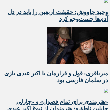
وحید چاووش: حقیقت اربعین را باید در دل
آدم‌ها جست‌وجو کرد
میرباقری: قول و قرارمان با اکبر عبدی بازی
در سلمان فارسی بود
«هنرمندی برای تمام فصول» و «چارلی
چاپلین ناطق»/ هنرمندان از نبوغ اکبر عبدی