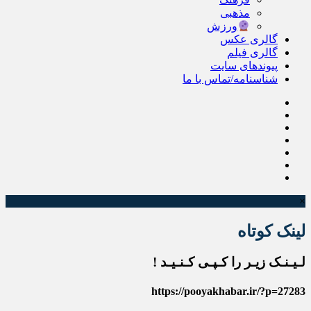
مذهبی
ورزش
گالری عکس
گالری فیلم
پیوندهای سایت
شناسنامه/تماس با ما
×
لینک کوتاه
لـیـنـک زیـر را کـپـی کـنـیـد !
https://pooyakhabar.ir/?p=27283