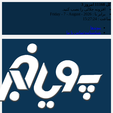
کل
11168
امروز
3
افزونه جلالی را نصب کنید.
برابر با : Friday - 7 - August - 2026
ساعت :
15:27:25
پیوندها
شناسنامه/تماس با ما