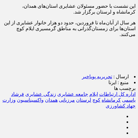
این نشست با حضور مسئولان عشایری استان‌های همدان،
کرمانشاه و لرستان برگزار شد.
هر سال از آبان‌ماه تا فروردین، حدود دو هزار خانوار عشایری از این
استان‌ها برای زمستان‌گذرانی به مناطق گرمسیری ایلام کوچ
می‌کنند.
ارسال :
تحریریه پویاخبر
منبع :
ایرنا
برچسب ها
اداره کل ارتباطات
ایلام
جامعه عشایری
زندگی عشایری
فرشاد
یاسمی
کرمانشاه
کوچ
لرستان
مرزبانی
همدان
واکسیناسیون
وزارت
جهاد کشاورزی