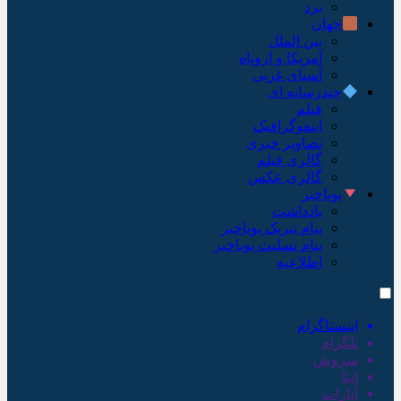
یزد
جهان
بین الملل
آمریکا و اروپاه
آسیای غربی
چندرسانه ای
فیلم
اینفوگرافیک
تصاویر خبری
گالری فیلم
گالری عکس
پویاخبر
یادداشت
پیام تبریک پویاخبر
پیام تسلیت پویاخبر
اطلاعیه
اینستاگرام
تلگرام
سروش
ایتا
آپارات