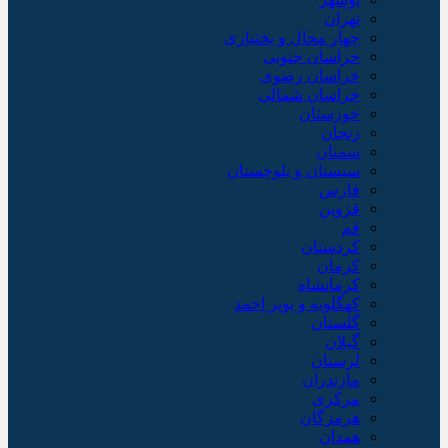
تهران
چهار محال و بختیاری
خراسان جنوبی
خراسان رضوی
خراسان شمالی
خوزستان
زنجان
سمنان
سیستان و بلوچستان
فارس
قزوین
قم
کردستان
کرمان
کرمانشاه
کهگلویه و بویر احمد
گلستان
گیلان
لرستان
مازندران
مرکزی
هرمزگان
همدان