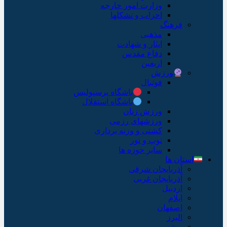
وزارت امور خارجه
احزاب و تشکلها
فرهنگ
مذهبی
ایثار و شهادت
دفاع مقدس
اربعین
ورزش
فوتبال
باشگاه پرسپولیس
باشگاه استقلال
ورزش زنان
ورزشهای رزمی
کشتی و وزنه برداری
توپ و تور
سایر حوزه ها
استان ها
آذربایجان شرقی
آذربایجان غربی
اردبیل
ایلام
اصفهان
البرز
بوشهر