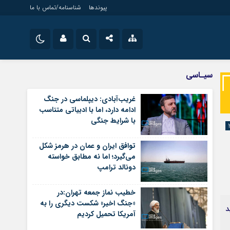
پیوندها
شناسنامه/تماس با ما
ویژه خبری
نام کاربری یا نشانی ایمیل
اینستاگرام
سیـاسی
جامعه
تلگرام
غریب‌آبادی: دیپلماسی در جنگ
اقتصاد
ادامه دارد، اما با ادبیاتی متناسب
رمز عبور
سروش
سیاسی
با شرایط جنگی
فرهنگ
ایتا
توافق ایران و عمان در هرمز شکل
مرا به خاطر بسپار
آپارات
می‌گیرد؛ اما نه مطابق خواسته
دونالد ترامپ
اپلیکیشن
خطیب نماز جمعه تهران:در
«جنگ اخیر» شکست دیگری را به
ید
آمریکا تحمیل کردیم