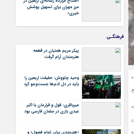
«افتتاح قرارگاه رسانه‌ای اربعین در
مرز مهران برای تسهیل پوشش
خبری»
فرهنگـی
پیکر مریم همتیان در قطعه
هنرمندان آرام گرفت
شده
وحید چاووش: حقیقت اربعین را
باید در دل آدم‌ها جست‌وجو کرد
ع
میرباقری: قول و قرارمان با اکبر
ته
عبدی بازی در سلمان فارسی بود
ن
 و
«هنرمندی برای تمام فصول» و