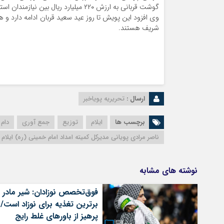
گوشت قربانی به ارزش ۲۲۰ میلیارد ریال بین نیازمندان استان توزیع گردد.
وی افزود این پویش تا روز عید سعید قربان ادامه دارد و 
شریف هستند.
ارسال :
تحریریه پویاخبر
برچسب ها
ایلام
توزیع
جمع آوری
دام 
ناصر مرادی پویانی مدیرکل کمیته امداد امام خمینی (ره) ایلام
نوشته های مشابه
فوق‌تخصص نوزادان: شیر مادر
برترین تغذیه برای نوزاد است/
پرهیز از باورهای غلط رایج