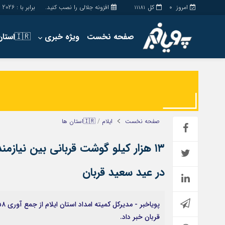
امروز
کل
افزونه جلالی را نصب کنید.
برابر با : Saturday - 8 - August - 2026
11181
0
صفحه نخست
ویژه خبری
🇮🇷استان ها
اخبار
چند رسانه
جامعه
گالری فیلم
اقتصاد
گالری عکس
سیاسی
حساب مشتری
صفحه نخست
ایلام
/
🇮🇷استان ها
فرهنگ
در عید سعید قربان
قربان خبر داد.