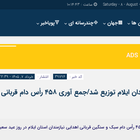
ساعت :
10:14:44
🟫جهان
🔷چندرسانه ای
🔻پویاخبر
دسترسی سریع
پیوندها
شناسنامه/تماس با ما
گروه اجتماعی
پیوندهای سایت
گروه اقتصاد
سبد خريد
گروه سیاسی
کد خبر :
39794
انتشار :
خرداد ۷, ۱۴۰۵ - 22:39
برگه دو ستونه
گروه فرهنگ
۱۳ هزار کیلو گوشت قربانی بین نیازمندان ایلام توزیع شد/جمع آوری ۴۵۸ رأس دام قربانی
پویاخبر - مدیرکل کمیته امداد استان ایلام از جمع آوری ۴۵۸ رأس دام سبک و سنگین قربانی اهدایی نیازمندان استان ایلام در روز عید سع