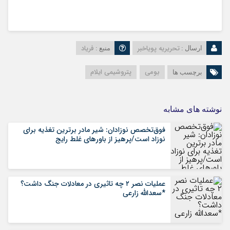
تحریریه پویاخبر
فریاد
ارسال :
منبع :
بومی
پتروشیمی ایلام
برچسب ها
نوشته های مشابه
فوق‌تخصص نوزادان: شیر مادر برترین تغذیه برای
نوزاد است/پرهیز از باورهای غلط رایج
عملیات نصر ۲ چه تاثیری در معادلات جنگ داشت؟
*سعدالله زارعی