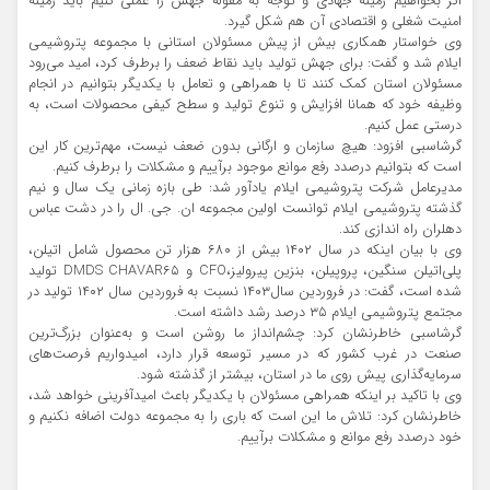
اگر بخواهیم زمینه جهادی و توجه به مقوله جهش را عملی کنیم باید زمینه
امنیت شغلی و اقتصادی آن هم شکل گیرد.
وی خواستار همکاری بیش از پیش مسئولان استانی با مجموعه پتروشیمی
ایلام شد و گفت: برای جهش تولید باید نقاط ضعف را برطرف کرد، امید می‌رود
مسئولان استان کمک کنند تا با همراهی و تعامل با یکدیگر بتوانیم در انجام
وظیفه خود که همانا افزایش و تنوع تولید و سطح کیفی محصولات است، به
درستی عمل کنیم.
گرشاسبی افزود: هیچ سازمان و ارگانی بدون ضعف نیست، مهم‌ترین کار این
است که بتوانیم درصدد رفع موانع موجود برآییم و مشکلات را برطرف کنیم.
مدیرعامل شرکت پتروشیمی ایلام یادآور شد: طی بازه زمانی یک سال و نیم
گذشته پتروشیمی ایلام توانست اولین مجموعه ان. جی. ال را در دشت عباس
دهلران راه اندازی کند.
وی با بیان اینکه در سال ۱۴۰۲ بیش از ۶۸۰ هزار تن محصول شامل اتیلن،
پلی‌اتیلن سنگین، پروپیلن، بنزین پیرولیز،CFO و DMDS CHAVAR۶۵ تولید
شده است، گفت: در فروردین سال۱۴۰۳ نسبت به فروردین سال ۱۴۰۲ تولید در
مجتمع پتروشیمی ایلام ۳۵ درصد رشد داشته است.
گرشاسبی خاطرنشان کرد: چشم‌انداز ما روشن است و به‌عنوان بزرگ‌ترین
صنعت در غرب کشور که در مسیر توسعه قرار دارد، امیدواریم فرصت‌های
سرمایه‌گذاری پیش روی ما در استان، بیشتر از گذشته شود.
وی با تاکید بر اینکه همراهی مسئولان با یکدیگر باعث امیدآفرینی خواهد شد،
خاطرنشان کرد: تلاش ما این است که باری را به مجموعه دولت اضافه نکنیم و
خود درصدد رفع موانع و مشکلات برآییم.