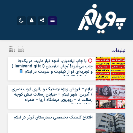
نام کاربری یا نشانی ایمیل
اینستاگرام
تلگرام
تبلیغات
سروش
ایتا
با چاپ ایلامیان، آنچه نیاز دارید، در یک‌جا
چاپ می‌شود! /چاپ ایلامیان (ilamiyandigital)
رمز عبور
آپارات
اپلیکیشن
و تجربه‌ای نو از کیفیت و سرعت در ایلام
همرا: ۰۹۱۲۰۷۲۰۷۶۱
ایلام – فروش ویژه لاستیک و باتری ایوب نصری‌
مرا به خاطر بسپار
/ آدرس: شهر ایلام – خیابان رسالت نبش کوچه
رسالت ۸ – روبروی درمانگاه آریا – همراه:
۰۹۱۸۹۴۰۵۹۳۲
افتتاح کلینیک تخصصی بیمارستان کوثر در ایلام