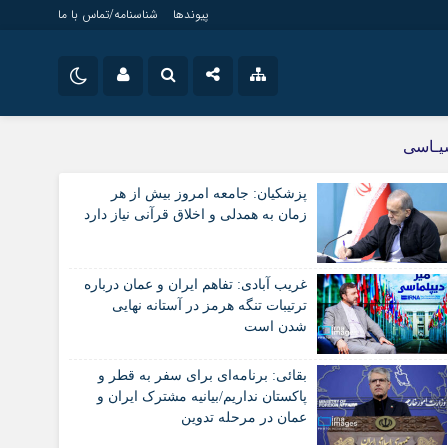
پیوندها
شناسنامه/تماس با ما
نام کاربری یا نشانی ایمیل
اینستاگرام
ویژه خبری
یـاسی
جامعه
تلگرام
پزشکیان: جامعه امروز بیش از هر
اقتصاد
رمز عبور
زمان به همدلی و اخلاق قرآنی نیاز دارد
سروش
سیاسی
فرهنگ
ایتا
غریب آبادی: تفاهم ایران و عمان درباره
مرا به خاطر بسپار
آپارات
ترتیبات تنگه هرمز در آستانه نهایی
شدن است
اپلیکیشن
بقائی: برنامه‌ای برای سفر به قطر و
پاکستان نداریم/بیانیه مشترک ایران و
عمان در مرحله تدوین