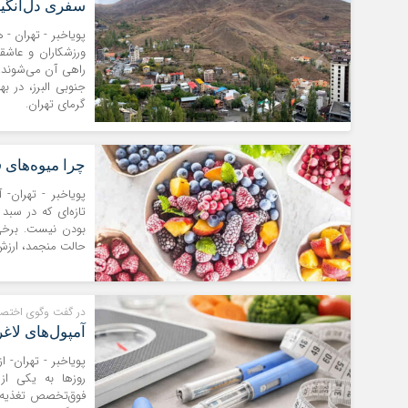
سفری دل‌انگی
پویاخبر - تهران -
ورزشکاران و عاشق
راهی آن می‌شوند.
جنوبی البرز، در ب
گرمای تهران.
چرا میوه‌های 
پویاخبر - تهران- 
تازه‌ای که در سبد
بودن نیست. برخی 
حالت منجمد، ارزش 
در گفت وگوی اختصا
آمپول‌های لاغ
پویاخبر - تهران- 
روزها به یکی از
فوق‌تخصص تغذیه، د