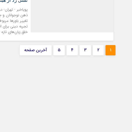
نسل زد از هیئ
پویاخبر - تهران- 
ذهن نوجوانان و جو
تغییر باورها مربو
تجربه دینی برای 
خلق زبان‌های تازه ار
1
2
3
4
5
آخرین صفحه