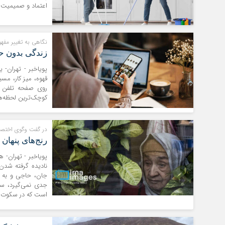
اعتماد و صمیمیت ر
نگاهی به تغییر مفه
زندگی بدون ح
پویاخبر - تهران-
قهوه، میز کار، م
روی صفحه تلفن هز
کوچک‌ترین لحظه‌ها 
در گفت وگوی اختصا
رنج‌های پنهان
پویاخبر - تهران- 
نادیده گرفته شدن 
جان، حاجی و به 
جدی نمی‌گیرد، س
است که در سکوت، ب