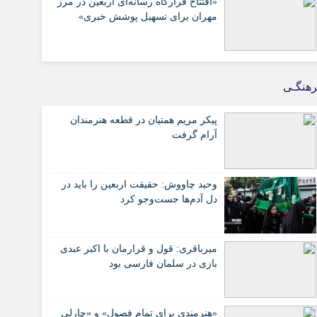
«افتتاح قرارگاه رسانه‌ای اربعین در مرز
مهران برای تسهیل پوشش خبری»
هنگـی
پیکر مریم همتیان در قطعه هنرمندان
آرام گرفت
وحید چاووش: حقیقت اربعین را باید در
دل آدم‌ها جست‌وجو کرد
میرباقری: قول و قرارمان با اکبر عبدی
بازی در سلمان فارسی بود
«هنرمندی برای تمام فصول» و «چارلی