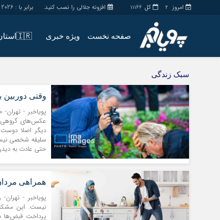
امروز
کل
افزونه جلالی را نصب کنید.
برابر با : Friday - 7 - August - 2026
11166
2
صفحه نخست
ویژه خبری
🇮🇷استان ها
اخبار
چند رسانه
سبک زندگی
جامعه
گالری فیلم
وقتی دوربین 
اقتصاد
گالری عکس
سیاسی
حساب مشتری
پویاخبر - تهران- 
عکس‌های گروهی فر
فرهنگ
دیگر اصلا دوست 
سلیقه شخصی نیست، 
حتی عادت به دیدن 
همراهی مردان 
پویاخبر - تهران-
نیست. این مشکلا
پرداخت قبض‌ها دا