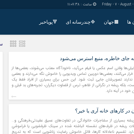
ساعت :
11:07:38
🟫جهان
🔷چندرسانه ای
🔻پویاخبر
دسترسی سریع
پیوندها
س
شناسنامه/تماس با ما
گروه اجتماعی
به جای خاطره، منبع استرس می‌شود
پیوندهای سایت
گروه اقتصاد
سبد خريد
خیلی‌ها وقتی اسم عکس یا فیلم می‌آید، ناخودآگاه معذب می‌شوند، بعضی‌ها از
گروه سیاسی
ار می‌کنند، بعضی‌ها دوربین تماس ویدیویی را خاموش نگه می‌دارند و بعضی
برگه دو ستونه
گروه فرهنگ
ندارند تصویرشان جایی ثبت شود. این حس برای بسیاری از افراد فقط یک
بلکه ریشه در نگرانی از ظاهر، ترس از قضاوت دیگران، تجربه‌های بد قبلی و
خود در آینه دارد.
در کارهای خانه آری یا خیر؟
 ریشه بسیاری از مشاجرات خانوادگی در تفاوت‌های عمیق عقیدتی،فرهنگی و...
ت ریشه در ظرف‌های نشسته انباشته شده در سینک ظرفشویی یا فراموشیِ
رد. تقسیم ناعادلانه کارها، قاتل خاموش رضایت زناشویی است که به تدریج