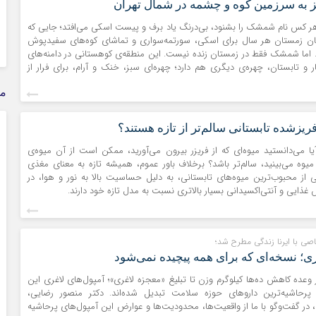
ز به سرزمین کوه و چشمه در شمال تهران
 هر کس نام شمشک را بشنود، بی‌درنگ یاد برف و پیست اسکی می‌افتد؛ جایی که
ان زمستان هر سال برای اسکی، سورتمه‌سواری و تماشای کوه‌های سفیدپوش
 اما شمشک فقط در زمستان زنده نیست. این منطقه‌ی کوهستانی در دامنه‌های
هار و تابستان، چهره‌ی دیگری هم دارد؛ چهره‌ای سبز، خنک و آرام، برای فرار از
مذ
فریزشده تابستانی سالم‌تر از تازه هستند؟
آیا می‌دانستید میوه‌ای که از فریزر بیرون می‌آورید، ممکن است از آن میوه‌ی
 میوه می‌بینید، سالم‌تر باشد؟ برخلاف باور عموم، همیشه تازه به معنای مغذی‌
از محبوب‌ترین میوه‌های تابستانی، به دلیل حساسیت بالا به نور و هوا، در
غذایی و آنتی‌اکسیدانی بسیار بالاتری نسبت به مدل تازه خود دارند.
صی با ایرنا زندگی مطرح شد؛
ری؛ نسخه‌ای که برای همه پیچیده نمی‌شود
از وعده کاهش ده‌ها کیلوگرم وزن تا تبلیغ «معجزه لاغری»؛ آمپول‌های لاغری این
 پرحاشیه‌ترین داروهای حوزه سلامت تبدیل شده‌اند. دکتر منصور رضایی،
ر گفت‌وگو با ما از واقعیت‌ها، محدودیت‌ها و عوارض این آمپول‌های پرحاشیه