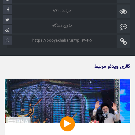
بازدید : 871
بدون دیدگاه
https://pooyakhabar.ir/?p=17045
گالری ویدئو مرتبط