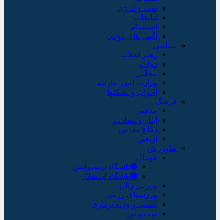
نفت و انرژی
تبلیغات
استخدام
آگهی های دولتی
سیاسی
رهبر انقلاب
دولت
مجلس
وزارت امور خارجه
احزاب و تشکلها
فرهنگ
مذهبی
ایثار و شهادت
دفاع مقدس
اربعین
🔮ورزش
فوتبال
🔴باشگاه پرسپولیس
🔵باشگاه استقلال
ورزش زنان
ورزشهای رزمی
کشتی و وزنه برداری
توپ و تور