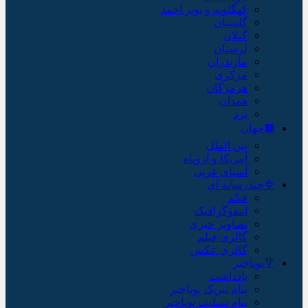
کهگلویه و بویر احمد
گلستان
گیلان
لرستان
مازندران
مرکزی
هرمزگان
همدان
یزد
🟫جهان
بین الملل
آمریکا و اروپاه
آسیای غربی
🔷چندرسانه ای
فیلم
اینفوگرافیک
تصاویر خبری
گالری فیلم
گالری عکس
🔻پویاخبر
یادداشت
پیام تبریک پویاخبر
پیام تسلیت پویاخبر