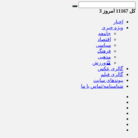
کل
11167
امروز
3
اخبار
ویژه خبری
جامعه
اقتصاد
سیاسی
فرهنگ
مذهبی
🔮ورزش
گالری عکس
گالری فیلم
پیوندهای سایت
شناسنامه/تماس با ما