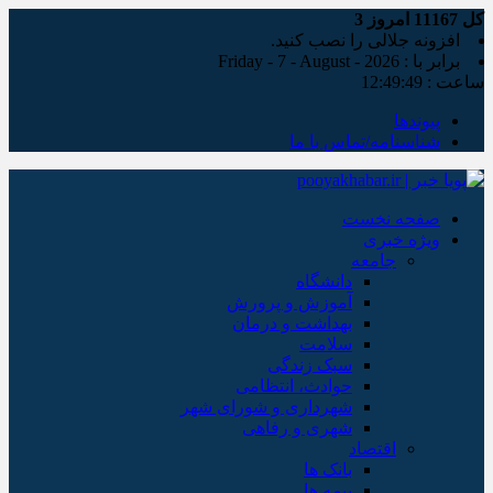
کل
11167
امروز
3
افزونه جلالی را نصب کنید.
برابر با : Friday - 7 - August - 2026
ساعت :
12:49:50
پیوندها
شناسنامه/تماس با ما
صفحه نخست
ویژه خبری
جامعه
دانشگاه
آموزش و پرورش
بهداشت و درمان
سلامت
سبک زندگی
حوادث، انتظامی
شهرداری و شورای شهر
شهری و رفاهی
اقتصاد
بانک ها
بیمه ها