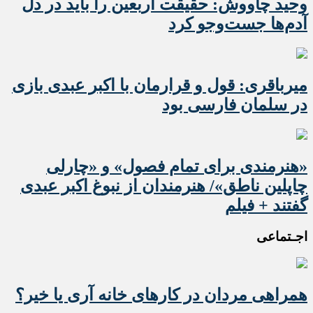
وحید چاووش: حقیقت اربعین را باید در دل
آدم‌ها جست‌وجو کرد
میرباقری: قول و قرارمان با اکبر عبدی بازی
در سلمان فارسی بود
«هنرمندی برای تمام فصول» و «چارلی
چاپلین ناطق»/ هنرمندان از نبوغ اکبر عبدی
گفتند + فیلم
اجـتماعی
همراهی مردان در کارهای خانه آری یا خیر؟