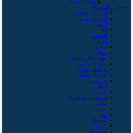
سایر حوزه ها
🇮🇷استان ها
آذربایجان شرقی
آذربایجان غربی
اردبیل
ایلام
اصفهان
البرز
بوشهر
تهران
چهار محال و بختیاری
خراسان جنوبی
خراسان رضوی
خراسان شمالی
خوزستان
زنجان
سمنان
سیستان و بلوچستان
فارس
قزوین
قم
کردستان
کرمان
کرمانشاه