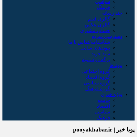
سیاسی
فرهنگ
چند رسانه
گالری فیلم
گالری عکس
حساب مشتری
دسترسی سریع
شناسنامه/تماس با ما
پیوندهای سایت
سبد خريد
برگه دو ستونه
پیوندها
گروه اجتماعی
گروه اقتصاد
گروه سیاسی
گروه فرهنگ
ویژه خبری
جامعه
اقتصاد
سیاسی
فرهنگ
پویا خبر | pooyakhabar.ir