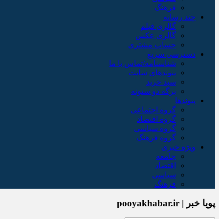
فرهنگ
چند رسانه
گالری فیلم
گالری عکس
حساب مشتری
دسترسی سریع
شناسنامه/تماس با ما
پیوندهای سایت
سبد خريد
برگه دو ستونه
پیوندها
گروه اجتماعی
گروه اقتصاد
گروه سیاسی
گروه فرهنگ
ویژه خبری
جامعه
اقتصاد
سیاسی
فرهنگ
پویا خبر | pooyakhabar.ir