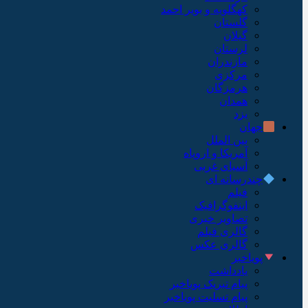
کهگلویه و بویر احمد
گلستان
گیلان
لرستان
مازندران
مرکزی
هرمزگان
همدان
یزد
جهان
بین الملل
آمریکا و اروپاه
آسیای غربی
چندرسانه ای
فیلم
اینفوگرافیک
تصاویر خبری
گالری فیلم
گالری عکس
پویاخبر
یادداشت
پیام تبریک پویاخبر
پیام تسلیت پویاخبر