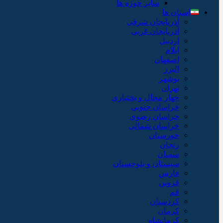
سایر حوزه ها
استان ها
آذربایجان شرقی
آذربایجان غربی
اردبیل
ایلام
اصفهان
البرز
بوشهر
تهران
چهار محال و بختیاری
خراسان جنوبی
خراسان رضوی
خراسان شمالی
خوزستان
زنجان
سمنان
سیستان و بلوچستان
فارس
قزوین
قم
کردستان
کرمان
کرمانشاه