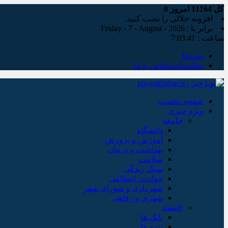
کل
11164
امروز
0
افزونه جلالی را نصب کنید.
برابر با : Friday - 7 - August - 2026
ساعت :
7:03:42
پیوندها
شناسنامه/تماس با ما
صفحه نخست
ویژه خبری
جامعه
دانشگاه
آموزش و پرورش
بهداشت و درمان
سلامت
سبک زندگی
حوادث، انتظامی
شهرداری و شورای شهر
شهری و رفاهی
اقتصاد
بانک ها
بیمه ها