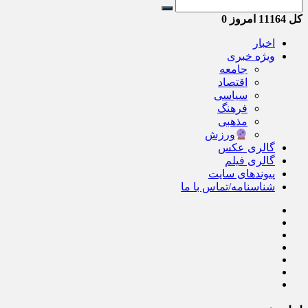
کل
11164
امروز
0
اخبار
ویژه خبری
جامعه
اقتصاد
سیاسی
فرهنگ
مذهبی
ورزش
گالری عکس
گالری فیلم
پیوندهای سایت
شناسنامه/تماس با ما