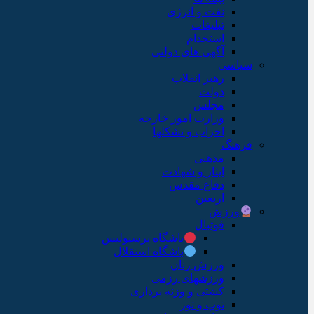
نفت و انرژی
تبلیغات
استخدام
آگهی های دولتی
سیاسی
رهبر انقلاب
دولت
مجلس
وزارت امور خارجه
احزاب و تشکلها
فرهنگ
مذهبی
ایثار و شهادت
دفاع مقدس
اربعین
ورزش
فوتبال
باشگاه پرسپولیس
باشگاه استقلال
ورزش زنان
ورزشهای رزمی
کشتی و وزنه برداری
توپ و تور