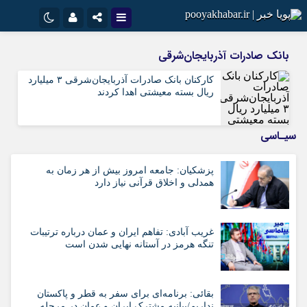
نام کاربری یا نشانی ایمیل
اینستاگرام
تلگرام
بانک صادرات آذربایجان‌شرقی
سروش
ایتا
کارکنان بانک صادرات آذربایجان‌شرقی ۳ میلیارد
ریال بسته معیشتی اهدا کردند
رمز عبور
آپارات
اپلیکیشن
سیـاسی
مرا به خاطر بسپار
پزشکیان: جامعه امروز بیش از هر زمان به
همدلی و اخلاق قرآنی نیاز دارد
غریب آبادی: تفاهم ایران و عمان درباره ترتیبات
تنگه هرمز در آستانه نهایی شدن است
بقائی: برنامه‌ای برای سفر به قطر و پاکستان
نداریم/بیانیه مشترک ایران و عمان در مرحله