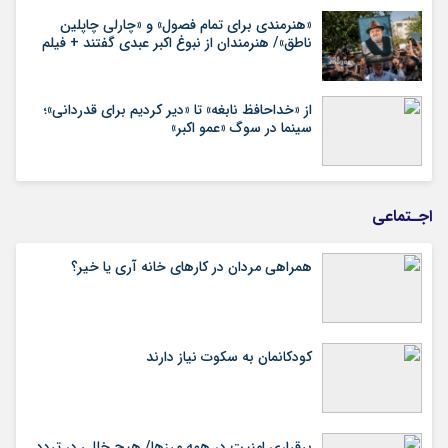
«هنرمندی برای تمام فصول» و «چارلی چاپلین
ناطق»/ هنرمندان از نبوغ اکبر عبدی گفتند + فیلم
از «خداحافظ نابغه» تا «دیر کردیم برای قدردانی»؛
سینما در سوگ «عمو اکبر»
اجـتماعی
همراهی مردان در کارهای خانه آری یا خیر؟
کودکانمان به سکوت نیاز دارند
برقراری امنیت در همه مرزها/ هیچ‌ خللی در تردد