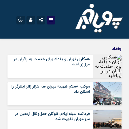
نام کاربری یا نشانی ایمیل
اینستاگرام
تلگرام
بغداد
سروش
ایتا
همکاری تهران و بغداد برای خدمت به زائران در
مرز زرباطیه
رمز عبور
آپارات
اپلیکیشن
موکب «سلام شهید» مهران سه هزار زائر ایثارگر را
مرا به خاطر بسپار
اسکان داد
فرمانده سپاه ایلام: ناوگان حمل‌ونقل اربعین در
مرز مهران تقویت شد