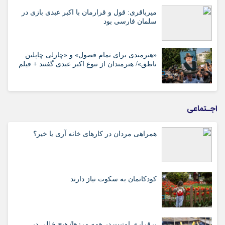
میرباقری: قول و قرارمان با اکبر عبدی بازی در
سلمان فارسی بود
«هنرمندی برای تمام فصول» و «چارلی چاپلین
ناطق»/ هنرمندان از نبوغ اکبر عبدی گفتند + فیلم
اجـتماعی
همراهی مردان در کارهای خانه آری یا خیر؟
کودکانمان به سکوت نیاز دارند
برقراری امنیت در همه مرزها/ هیچ‌ خللی در