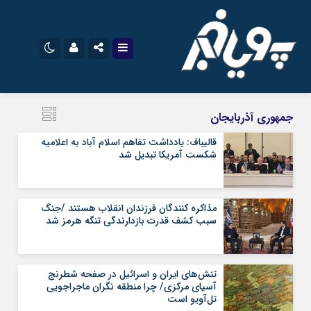
نام کاربری یا نشانی ایمیل
اینستاگرام
تلگرام
جمهوری آذربایجان
سروش
ایتا
قالیباف: یادداشت تفاهم‌ اسلام آباد به اعلامیه
شکست آمریکا تبدیل شد
رمز عبور
آپارات
اپلیکیشن
مذاکره کنندگان فرزندان انقلاب هستند /جنگ
مرا به خاطر بسپار
سبب کشف قدرت بازدارندگی تنگه هرمز شد
تنش‌های ایران و اسرائیل در صفحه شطرنج
آسیای مرکزی/ چرا منطقه نگران ماجراجویی
تل‌آویو است