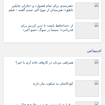
«هنرمندی برای تمام فصول» و «چارلی چاپلین
ناطق»/ هنرمندان از نبوغ اکبر عبدی گفتند + فیلم
از «خداحافظ نابغه» تا «دیر کردیم برای
قدردانی»؛ سینما در سوگ «عمو اکبر»
اجـتماعی
همراهی مردان در کارهای خانه آری یا خیر؟
کودکانمان به سکوت نیاز دارند
برقراری امنیت در همه مرزها/ هیچ‌ خللی در