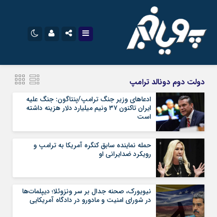
نام کاربری یا نشانی ایمیل
اینستاگرام
تلگرام
دولت دوم دونالد ترامپ
سروش
ایتا
ادعاهای وزیر جنگ ترامپ/پنتاگون: جنگ علیه
ایران تاکنون ۳۷ ونیم میلیارد دلار هزینه داشته
رمز عبور
آپارات
اپلیکیشن
است
حمله نماینده سابق کنگره آمریکا به ترامپ و
مرا به خاطر بسپار
رویکرد ضدایرانی او
نیویورک، صحنه جدال بر سر ونزوئلا؛ دیپلمات‌ها
در شورای امنیت و مادورو در دادگاه آمریکایی