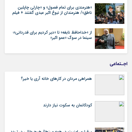
«هنرمندی برای تمام فصول» و «چارلی چاپلین
ناطق»/ هنرمندان از نبوغ اکبر عبدی گفتند + فیلم
از «خداحافظ نابغه» تا «دیر کردیم برای قدردانی»؛
سینما در سوگ «عمو اکبر»
اجـتماعی
همراهی مردان در کارهای خانه آری یا خیر؟
کودکانمان به سکوت نیاز دارند
برقراری امنیت در همه مرزها/ هیچ‌ خللی در تردد