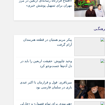
«افتتاح قرارگاه رسانه‌ای اربعین در مرز
مهران برای تسهیل پوشش خبری»
هنگـی
پیکر مریم همتیان در قطعه هنرمندان
آرام گرفت
وحید چاووش: حقیقت اربعین را باید در
دل آدم‌ها جست‌وجو کرد
میرباقری: قول و قرارمان با اکبر عبدی
بازی در سلمان فارسی بود
«هنرمندی برای تمام فصول» و «چارلی