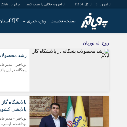
امروز
کل
افزونه جلالی را نصب کنید.
برابر با : Friday - 7 - August - 2026
11164
0
صفحه نخست
ویژه خبری
🇮🇷استان ها
اخبار
چند رسانه
روح اله نوریان
جامعه
گالری فیلم
رشد محصولات پ
اقتصاد
گالری عکس
سیاسی
حساب مشتری
پویاخبر - مدیرعا
پنجگانه در این پا
فرهنگ
پالایشی کشو
پویاخبر - مدیرعا