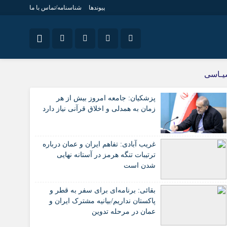
پیوندها
شناسنامه/تماس با ما
نام کاربری یا نشانی ایمیل
ویژه خبری
اینستاگرام
یـاسی
جامعه
تلگرام
پزشکیان: جامعه امروز بیش از هر
اقتصاد
رمز عبور
زمان به همدلی و اخلاق قرآنی نیاز دارد
سروش
سیاسی
فرهنگ
ایتا
غریب آبادی: تفاهم ایران و عمان درباره
مرا به خاطر بسپار
آپارات
ترتیبات تنگه هرمز در آستانه نهایی
شدن است
اپلیکیشن
بقائی: برنامه‌ای برای سفر به قطر و
پاکستان نداریم/بیانیه مشترک ایران و
عمان در مرحله تدوین