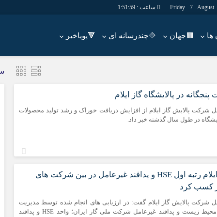
ساعت :
1:52:00
🟫جهان
🔷چندرسانه ای
🔻پویاخبر
دسترسی سریع
پیوندها
س
شناسنامه/تماس با ما
گروه اجتماعی
نجگانه در پالایشگاه گاز ایلام
پیوندهای سایت
گروه اقتصاد
سبد خريد
مل شرکت پالایش گاز ایلام از افزایش دریافت خوراک و رشد تولید محصولات
گروه سیاسی
لایشگاه در طول سال گذشته خبر داد.
برگه دو ستونه
گروه فرهنگ
پالایشگاه گاز ایلام رتبه اول HSE و پدافند غیرعامل در بین شرکت های
ر کسب کرد
مل شرکت پالایش گاز ایلام گفت: در ارزیابی های انجام شده توسط مدیریت
بهداشت، ایمنی، محیط زیست و پدافند غیرعامل شرکت ملی گاز ایران؛ واحد HSE و پدافند