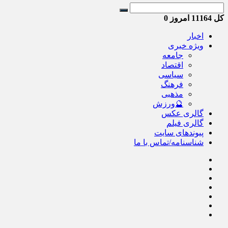
کل
11164
امروز
0
اخبار
ویژه خبری
جامعه
اقتصاد
سیاسی
فرهنگ
مذهبی
🔮ورزش
گالری عکس
گالری فیلم
پیوندهای سایت
شناسنامه/تماس با ما