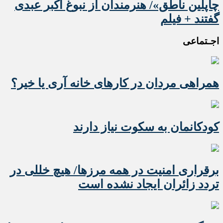
چاپلین ناطق»/ هنرمندان از نبوغ اکبر عبدی
گفتند + فیلم
اجـتماعی
همراهی مردان در کارهای خانه آری یا خیر؟
کودکانمان به سکوت نیاز دارند
برقراری امنیت در همه مرزها/ هیچ‌ خللی در
تردد زائران ایجاد نشده است