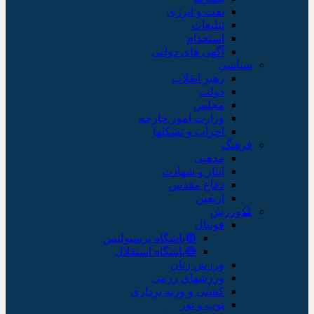
نفت و انرژی
تبلیغات
استخدام
آگهی های دولتی
سیاسی
رهبر انقلاب
دولت
مجلس
وزارت امور خارجه
احزاب و تشکلها
فرهنگ
مذهبی
ایثار و شهادت
دفاع مقدس
اربعین
🔮ورزش
فوتبال
🔴باشگاه پرسپولیس
🔵باشگاه استقلال
ورزش زنان
ورزشهای رزمی
کشتی و وزنه برداری
توپ و تور