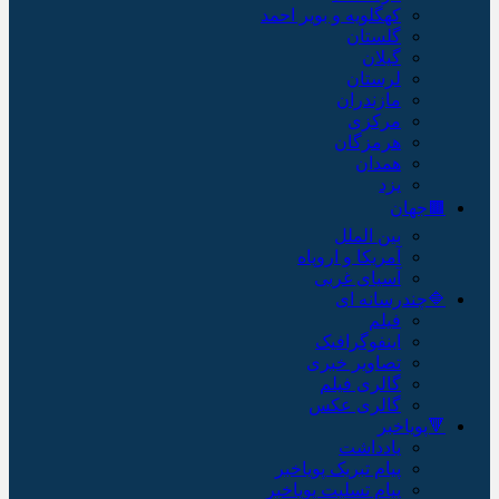
کهگلویه و بویر احمد
گلستان
گیلان
لرستان
مازندران
مرکزی
هرمزگان
همدان
یزد
🟫جهان
بین الملل
آمریکا و اروپاه
آسیای غربی
🔷چندرسانه ای
فیلم
اینفوگرافیک
تصاویر خبری
گالری فیلم
گالری عکس
🔻پویاخبر
یادداشت
پیام تبریک پویاخبر
پیام تسلیت پویاخبر