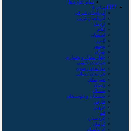
سایر حوزه ها
🇮🇷استان ها
آذربایجان شرقی
آذربایجان غربی
اردبیل
ایلام
اصفهان
البرز
بوشهر
تهران
چهار محال و بختیاری
خراسان جنوبی
خراسان رضوی
خراسان شمالی
خوزستان
زنجان
سمنان
سیستان و بلوچستان
فارس
قزوین
قم
کردستان
کرمان
کرمانشاه