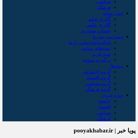
سیاسی
فرهنگ
چند رسانه
گالری فیلم
گالری عکس
حساب مشتری
دسترسی سریع
شناسنامه/تماس با ما
پیوندهای سایت
سبد خريد
برگه دو ستونه
پیوندها
گروه اجتماعی
گروه اقتصاد
گروه سیاسی
گروه فرهنگ
ویژه خبری
جامعه
اقتصاد
سیاسی
فرهنگ
پویا خبر | pooyakhabar.ir