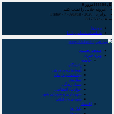
کل
11164
امروز
0
افزونه جلالی را نصب کنید.
برابر با : Friday - 7 - August - 2026
ساعت :
8:17:53
پیوندها
شناسنامه/تماس با ما
صفحه نخست
ویژه خبری
جامعه
دانشگاه
آموزش و پرورش
بهداشت و درمان
سلامت
سبک زندگی
حوادث، انتظامی
شهرداری و شورای شهر
شهری و رفاهی
اقتصاد
بانک ها
بیمه ها