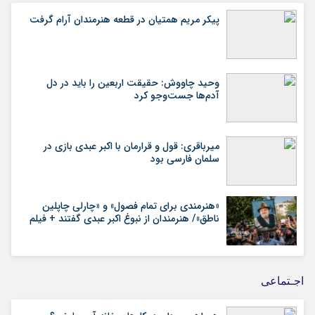
پیکر مریم همتیان در قطعه هنرمندان آرام گرفت
وحید چاووش: حقیقت اربعین را باید در دل
آدم‌ها جست‌وجو کرد
میرباقری: قول و قرارمان با اکبر عبدی بازی در
سلمان فارسی بود
«هنرمندی برای تمام فصول» و «چارلی چاپلین
ناطق»/ هنرمندان از نبوغ اکبر عبدی گفتند + فیلم
اجـتماعی