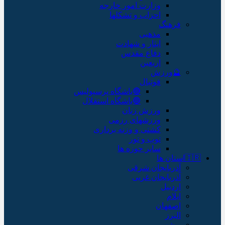
وزارت امور خارجه
احزاب و تشکلها
فرهنگ
مذهبی
ایثار و شهادت
دفاع مقدس
اربعین
🔮ورزش
فوتبال
🔴باشگاه پرسپولیس
🔵باشگاه استقلال
ورزش زنان
ورزشهای رزمی
کشتی و وزنه برداری
توپ و تور
سایر حوزه ها
🇮🇷استان ها
آذربایجان شرقی
آذربایجان غربی
اردبیل
ایلام
اصفهان
البرز
بوشهر