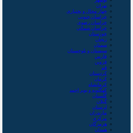
تهران
چهار محال و بختیاری
خراسان جنوبی
خراسان رضوی
خراسان شمالی
خوزستان
زنجان
سمنان
سیستان و بلوچستان
فارس
قزوین
قم
کردستان
کرمان
کرمانشاه
کهگلویه و بویر احمد
گلستان
گیلان
لرستان
مازندران
مرکزی
هرمزگان
همدان