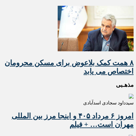
۸ همت کمک بلاعوض برای مسکن محرومان
اختصاص می یابد
مذهـبی
سیدداود سجادی اسدآبادی
امروز ۶ مرداد ۴۰۵ و اینجا مرز بین المللی
مهران است… + فیلم