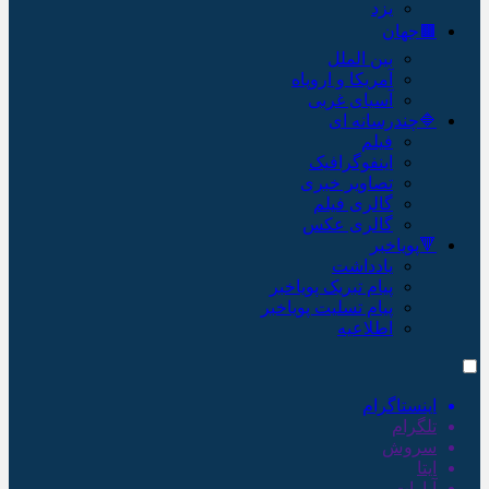
یزد
🟫جهان
بین الملل
آمریکا و اروپاه
آسیای غربی
🔷چندرسانه ای
فیلم
اینفوگرافیک
تصاویر خبری
گالری فیلم
گالری عکس
🔻پویاخبر
یادداشت
پیام تبریک پویاخبر
پیام تسلیت پویاخبر
اطلاعیه
اینستاگرام
تلگرام
سروش
ایتا
آپارات