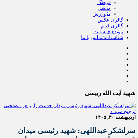
فرهنگ
مذهبی
🔮ورزش
گالری عکس
گالری فیلم
پیوندهای سایت
شناسنامه/تماس با ما
شهید آیت الله رییسی
اردیبهشت ۳۰, ۱۴۰۵
سرلشکر عبداللهی: شهید رئیسی میدان