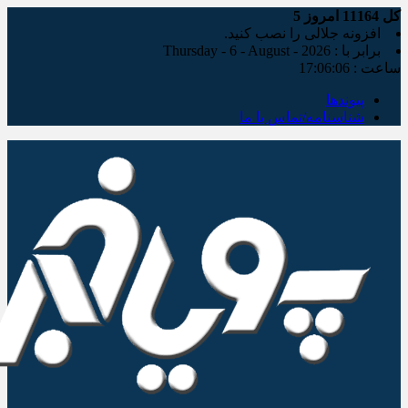
کل
11164
امروز
5
افزونه جلالی را نصب کنید.
برابر با : Thursday - 6 - August - 2026
ساعت :
17:06:06
پیوندها
شناسنامه/تماس با ما