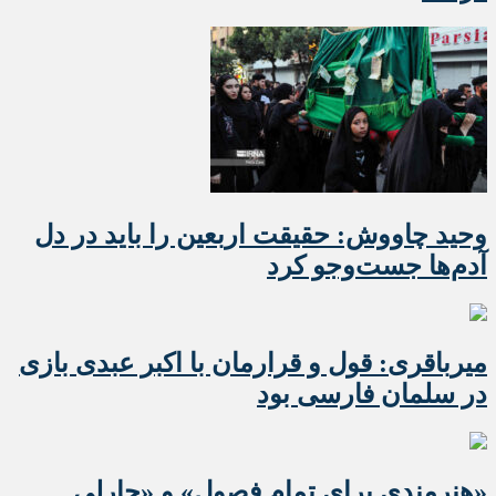
وحید چاووش: حقیقت اربعین را باید در دل
آدم‌ها جست‌وجو کرد
میرباقری: قول و قرارمان با اکبر عبدی بازی
در سلمان فارسی بود
«هنرمندی برای تمام فصول» و «چارلی