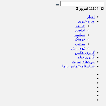
کل
11154
امروز
2
اخبار
ویژه خبری
جامعه
اقتصاد
سیاسی
فرهنگ
مذهبی
🔮ورزش
گالری عکس
گالری فیلم
پیوندهای سایت
شناسنامه/تماس با ما