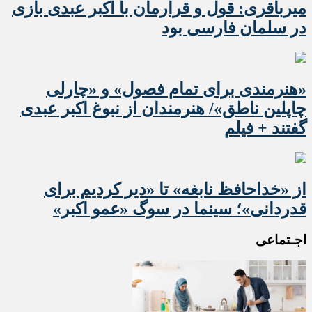
میرباقری: قول و قرارمان با اکبر عبدی بازی
در سلمان فارسی بود
«هنرمندی برای تمام فصول» و «چارلی
چاپلین ناطق»/ هنرمندان از نبوغ اکبر عبدی
گفتند + فیلم
از «خداحافظ نابغه» تا «دیر کردیم برای
قدردانی»؛ سینما در سوگ «عمو اکبر»
اجـتماعی