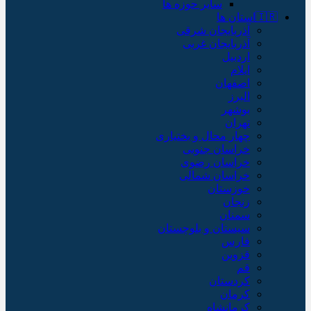
سایر حوزه ها
🇮🇷استان ها
آذربایجان شرقی
آذربایجان غربی
اردبیل
ایلام
اصفهان
البرز
بوشهر
تهران
چهار محال و بختیاری
خراسان جنوبی
خراسان رضوی
خراسان شمالی
خوزستان
زنجان
سمنان
سیستان و بلوچستان
فارس
قزوین
قم
کردستان
کرمان
کرمانشاه