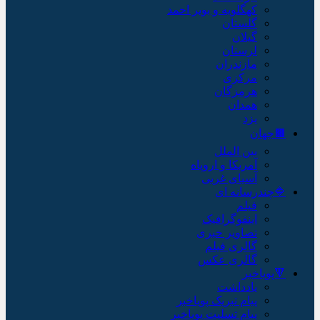
کهگلویه و بویر احمد
گلستان
گیلان
لرستان
مازندران
مرکزی
هرمزگان
همدان
یزد
🟫جهان
بین الملل
آمریکا و اروپاه
آسیای غربی
🔷چندرسانه ای
فیلم
اینفوگرافیک
تصاویر خبری
گالری فیلم
گالری عکس
🔻پویاخبر
یادداشت
پیام تبریک پویاخبر
پیام تسلیت پویاخبر