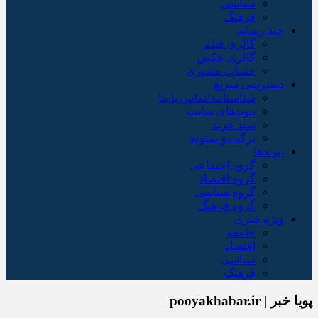
سیاسی
فرهنگ
چند رسانه
گالری فیلم
گالری عکس
حساب مشتری
دسترسی سریع
شناسنامه/تماس با ما
پیوندهای سایت
سبد خريد
برگه دو ستونه
پیوندها
گروه اجتماعی
گروه اقتصاد
گروه سیاسی
گروه فرهنگ
ویژه خبری
جامعه
اقتصاد
سیاسی
فرهنگ
پویا خبر | pooyakhabar.ir