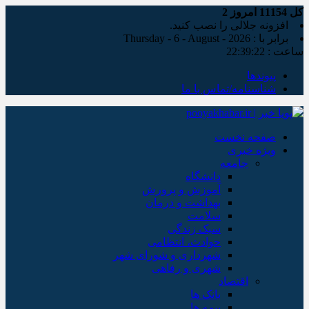
کل
11154
امروز
2
افزونه جلالی را نصب کنید.
برابر با : Thursday - 6 - August - 2026
ساعت :
22:39:23
پیوندها
شناسنامه/تماس با ما
صفحه نخست
ویژه خبری
جامعه
دانشگاه
آموزش و پرورش
بهداشت و درمان
سلامت
سبک زندگی
حوادث، انتظامی
شهرداری و شورای شهر
شهری و رفاهی
اقتصاد
بانک ها
بیمه ها