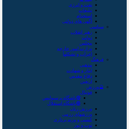
نفت و انرژی
تبلیغات
استخدام
آگهی های دولتی
سیاسی
رهبر انقلاب
دولت
مجلس
وزارت امور خارجه
احزاب و تشکلها
فرهنگ
مذهبی
ایثار و شهادت
دفاع مقدس
اربعین
🔮ورزش
فوتبال
🔴باشگاه پرسپولیس
🔵باشگاه استقلال
ورزش زنان
ورزشهای رزمی
کشتی و وزنه برداری
توپ و تور